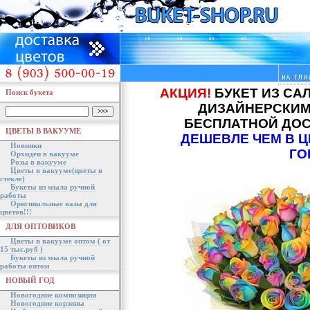
АКЦИЯ!
БУКЕТ ИЗ СА
Поиск букета
ДИЗАЙНЕРСКИМ
БЕСПЛАТНОЙ ДОС
ЦВЕТЫ В ВАКУУМЕ
ДЕШЕВЛЕ ЧЕМ В 
Новинки
ГО
Орхидеи в вакууме
Розы в вакууме
Цветы в вакууме(цветы в
стекле)
Букеты из мыла ручной
работы
Оригинальные вазы для
цветов!!!
ДЛЯ ОПТОВИКОВ
Цветы в вакууме оптом ( от
15 тыс.руб )
Букеты из мыла ручной
работы оптом
НОВЫЙ ГОД
Новогодние композиции
Новогодние корзины