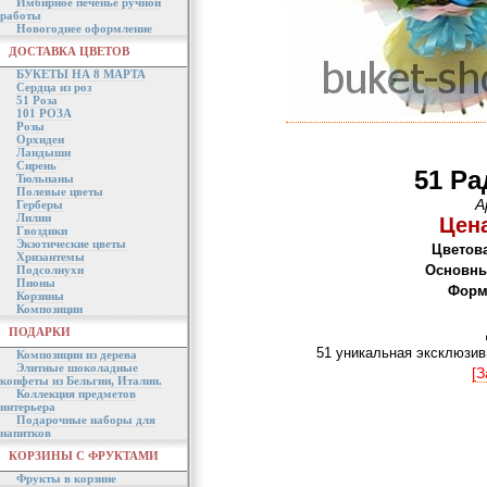
Имбирное печенье ручной
работы
Новогоднее оформление
ДОСТАВКА ЦВЕТОВ
БУКЕТЫ НА 8 МАРТА
Сердца из роз
51 Роза
101 РОЗА
Розы
Орхидеи
Ландыши
Сирень
51 Ра
Тюльпаны
Полевые цветы
А
Герберы
Лилии
Цена
Гвоздики
Экзотические цветы
Цветова
Хризантемы
Основны
Подсолнухи
Пионы
Форм
Корзины
Композиции
ПОДАРКИ
51 уникальная эксклюзив
Композиции из дерева
Элитные шоколадные
[З
конфеты из Бельгии, Италии.
Коллекция предметов
интерьера
Подарочные наборы для
напитков
КОРЗИНЫ С ФРУКТАМИ
Фрукты в корзине