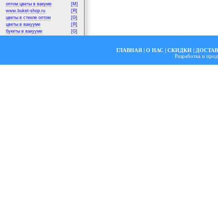
оптом цветы в вакуме
[M]
www.buket-shop.ru
[Я]
цветы в стекле оптом
[G]
цветы в вакууме
[Я]
букеты в вакууме
[G]
ГЛАВНАЯ
|
О НАС
|
СКИДКИ
|
ДОСТА
Разработка и пр