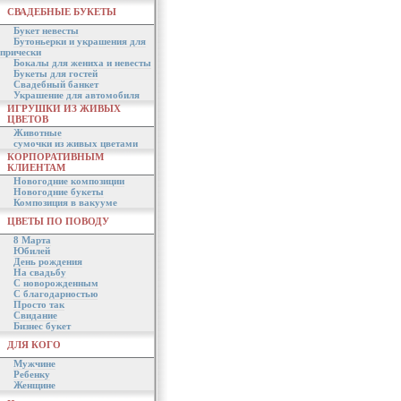
СВАДЕБНЫЕ БУКЕТЫ
Букет невесты
Бутоньерки и украшения для
прически
Бокалы для жениха и невесты
Букеты для гостей
Свадебный банкет
Украшение для автомобиля
ИГРУШКИ ИЗ ЖИВЫХ
ЦВЕТОВ
Животные
сумочки из живых цветами
КОРПОРАТИВНЫМ
КЛИЕНТАМ
Новогодние композиции
Новогодние букеты
Композиция в вакууме
ЦВЕТЫ ПО ПОВОДУ
8 Марта
Юбилей
День рождения
На свадьбу
С новорожденным
С благодарностью
Просто так
Свидание
Бизнес букет
ДЛЯ КОГО
Мужчине
Ребенку
Женщине