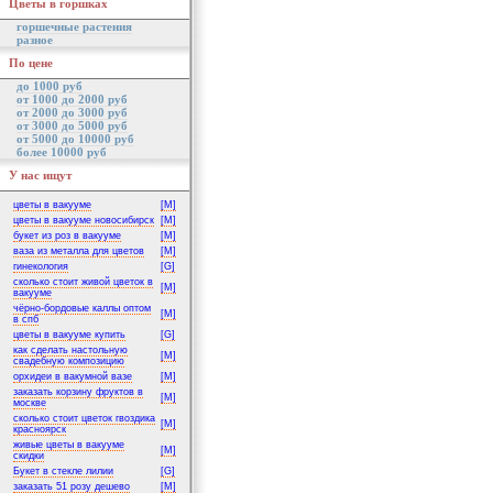
Цветы в горшках
горшечные растения
разное
По цене
до 1000 руб
от 1000 до 2000 руб
от 2000 до 3000 руб
от 3000 до 5000 руб
от 5000 до 10000 руб
более 10000 руб
У нас ищут
цветы в вакууме
[M]
цветы в вакууме новосибирск
[M]
букет из роз в вакууме
[M]
ваза из металла для цветов
[M]
гинекология
[G]
сколько стоит живой цветок в
[M]
вакууме
чёрно-бордовые каллы оптом
[M]
в спб
цветы в вакууме купить
[G]
как сделать настольную
[M]
свадебную композицию
орхидеи в вакумной вазе
[M]
заказать корзину фруктов в
[M]
москве
сколько стоит цветок гвоздика
[M]
красноярск
живые цветы в вакууме
[M]
скидки
Букет в стекле лилии
[G]
заказать 51 розу дешево
[M]