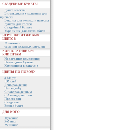
СВАДЕБНЫЕ БУКЕТЫ
Букет невесты
Бутоньерки и украшения для
прически
Бокалы для жениха и невесты
Букеты для гостей
Свадебный банкет
Украшение для автомобиля
ИГРУШКИ ИЗ ЖИВЫХ
ЦВЕТОВ
Животные
сумочки из живых цветами
КОРПОРАТИВНЫМ
КЛИЕНТАМ
Новогодние композиции
Новогодние букеты
Композиция в вакууме
ЦВЕТЫ ПО ПОВОДУ
8 Марта
Юбилей
День рождения
На свадьбу
С новорожденным
С благодарностью
Просто так
Свидание
Бизнес букет
ДЛЯ КОГО
Мужчине
Ребенку
Женщине