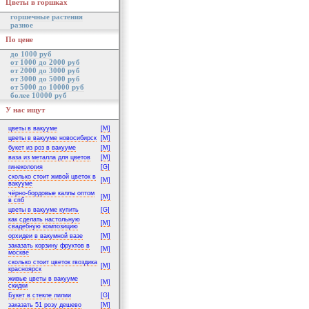
Цветы в горшках
горшечные растения
разное
По цене
до 1000 руб
от 1000 до 2000 руб
от 2000 до 3000 руб
от 3000 до 5000 руб
от 5000 до 10000 руб
более 10000 руб
У нас ищут
цветы в вакууме
[M]
цветы в вакууме новосибирск
[M]
букет из роз в вакууме
[M]
ваза из металла для цветов
[M]
гинекология
[G]
сколько стоит живой цветок в
[M]
вакууме
чёрно-бордовые каллы оптом
[M]
в спб
цветы в вакууме купить
[G]
как сделать настольную
[M]
свадебную композицию
орхидеи в вакумной вазе
[M]
заказать корзину фруктов в
[M]
москве
сколько стоит цветок гвоздика
[M]
красноярск
живые цветы в вакууме
[M]
скидки
Букет в стекле лилии
[G]
заказать 51 розу дешево
[M]