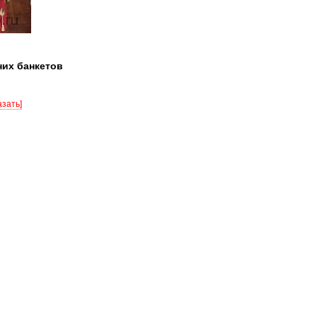
их банкетов
азать]