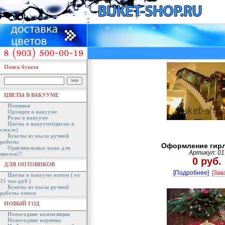
Поиск букета
ЦВЕТЫ В ВАКУУМЕ
Новинки
Орхидеи в вакууме
Розы в вакууме
Цветы в вакууме(цветы в
стекле)
Букеты из мыла ручной
работы
Оформление гир
Оригинальные вазы для
Артикул: 01
цветов!!!
0 руб.
ДЛЯ ОПТОВИКОВ
[Подробнее]
[Зак
Цветы в вакууме оптом ( от
15 тыс.руб )
Букеты из мыла ручной
работы оптом
НОВЫЙ ГОД
Новогодние композиции
Новогодние корзины