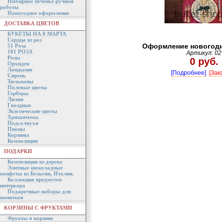
Имбирное печенье ручной
работы
Новогоднее оформление
ДОСТАВКА ЦВЕТОВ
БУКЕТЫ НА 8 МАРТА
Сердца из роз
Оформление новогодн
51 Роза
101 РОЗА
Артикул: 02
Розы
0 руб.
Орхидеи
Ландыши
[Подробнее]
[Зак
Сирень
Тюльпаны
Полевые цветы
Герберы
Лилии
Гвоздики
Экзотические цветы
Хризантемы
Подсолнухи
Пионы
Корзины
Композиции
ПОДАРКИ
Композиции из дерева
Элитные шоколадные
конфеты из Бельгии, Италии.
Коллекция предметов
интерьера
Подарочные наборы для
напитков
КОРЗИНЫ С ФРУКТАМИ
Фрукты в корзине