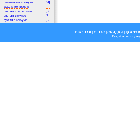
оптом цветы в вакуме
[M]
www.buket-shop.ru
[Я]
цветы в стекле оптом
[G]
цветы в вакууме
[Я]
букеты в вакууме
[G]
ГЛАВНАЯ
|
О НАС
|
СКИДКИ
|
ДОСТА
Разработка и пр