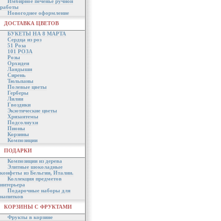
Имбирное печенье ручной
работы
Новогоднее оформление
ДОСТАВКА ЦВЕТОВ
БУКЕТЫ НА 8 МАРТА
Сердца из роз
51 Роза
101 РОЗА
Розы
Орхидеи
Ландыши
Сирень
Тюльпаны
Полевые цветы
Герберы
Лилии
Гвоздики
Экзотические цветы
Хризантемы
Подсолнухи
Пионы
Корзины
Композиции
ПОДАРКИ
Композиции из дерева
Элитные шоколадные
конфеты из Бельгии, Италии.
Коллекция предметов
интерьера
Подарочные наборы для
напитков
КОРЗИНЫ С ФРУКТАМИ
Фрукты в корзине