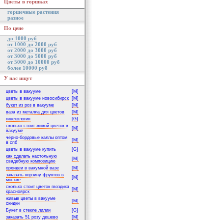
Цветы в горшках
горшечные растения
разное
По цене
до 1000 руб
от 1000 до 2000 руб
от 2000 до 3000 руб
от 3000 до 5000 руб
от 5000 до 10000 руб
более 10000 руб
У нас ищут
цветы в вакууме
[M]
цветы в вакууме новосибирск
[M]
букет из роз в вакууме
[M]
ваза из металла для цветов
[M]
гинекология
[G]
сколько стоит живой цветок в
[M]
вакууме
чёрно-бордовые каллы оптом
[M]
в спб
цветы в вакууме купить
[G]
как сделать настольную
[M]
свадебную композицию
орхидеи в вакумной вазе
[M]
заказать корзину фруктов в
[M]
москве
сколько стоит цветок гвоздика
[M]
красноярск
живые цветы в вакууме
[M]
скидки
Букет в стекле лилии
[G]
заказать 51 розу дешево
[M]