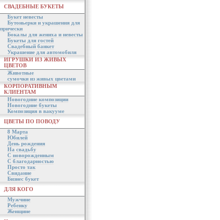
СВАДЕБНЫЕ БУКЕТЫ
Букет невесты
Бутоньерки и украшения для
прически
Бокалы для жениха и невесты
Букеты для гостей
Свадебный банкет
Украшение для автомобиля
ИГРУШКИ ИЗ ЖИВЫХ
ЦВЕТОВ
Животные
сумочки из живых цветами
КОРПОРАТИВНЫМ
КЛИЕНТАМ
Новогодние композиции
Новогодние букеты
Композиция в вакууме
ЦВЕТЫ ПО ПОВОДУ
8 Марта
Юбилей
День рождения
На свадьбу
С новорожденным
С благодарностью
Просто так
Свидание
Бизнес букет
ДЛЯ КОГО
Мужчине
Ребенку
Женщине