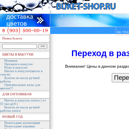
Поиск букета
Переход в р
ЦВЕТЫ В ВАКУУМЕ
Новинки
Орхидеи в вакууме
Внимание! Цены в данном раздел
Розы в вакууме
Цветы в вакууме(цветы в
стекле)
Букеты из мыла ручной
работы
Оригинальные вазы для
цветов!!!
ДЛЯ ОПТОВИКОВ
Цветы в вакууме оптом ( от
15 тыс.руб )
Букеты из мыла ручной
работы оптом
НОВЫЙ ГОД
Новогодние композиции
Новогодние корзины