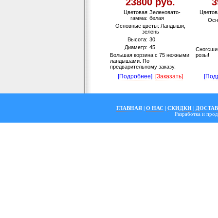
23800 руб.
3
Цветовая
Зеленовато-
Цветов
гамма:
белая
Осн
Основные цветы: Ландыши,
зелень
Высота:
30
Диаметр:
45
Сногсшиб
Большая корзина с 75 нежными
розы!
ландышами. По
предварительному заказу.
[Подробнее]
[Заказать]
[Под
ГЛАВНАЯ
|
О НАС
|
СКИДКИ
|
ДОСТА
Разработка и пр