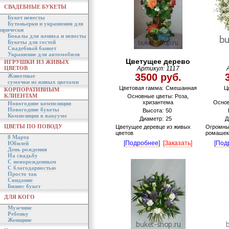
СВАДЕБНЫЕ БУКЕТЫ
Букет невесты
Бутоньерки и украшения для
прически
Бокалы для жениха и невесты
Букеты для гостей
Свадебный банкет
Украшение для автомобиля
Цветущее дерево
ИГРУШКИ ИЗ ЖИВЫХ
ЦВЕТОВ
Артикул: 1117
3500 руб.
Животные
сумочки из живых цветами
Цветовая гамма:
Смешанная
Ц
КОРПОРАТИВНЫМ
КЛИЕНТАМ
Основные цветы: Роза,
хризантема
Основ
Новогодние композиции
Новогодние букеты
Высота:
50
Композиция в вакууме
Диаметр:
25
Д
ЦВЕТЫ ПО ПОВОДУ
Цветущее деревце из живых
Огромный
цветов
ромашек
8 Марта
[Подробнее]
[Заказать]
[Под
Юбилей
День рождения
На свадьбу
С новорожденным
С благодарностью
Просто так
Свидание
Бизнес букет
ДЛЯ КОГО
Мужчине
Ребенку
Женщине