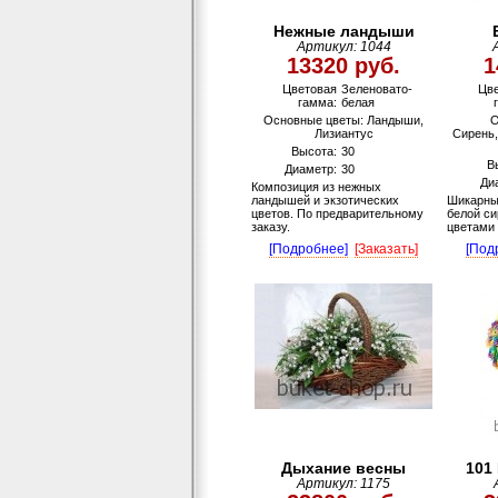
Нежные ландыши
Артикул: 1044
13320 руб.
1
Цветовая
Зеленовато-
Цв
гамма:
белая
Основные цветы: Ландыши,
О
Лизиантус
Сирень,
Высота:
30
В
Диаметр:
30
Ди
Композиция из нежных
ландышей и экзотических
Шикарны
цветов. По предварительному
белой си
заказу.
цветами
[Подробнее]
[Заказать]
[Под
Дыхание весны
101
Артикул: 1175