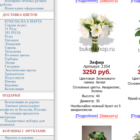
[Подробнее]
[Заказать]
[Под
Имбирное печенье ручной
работы
Новогоднее оформление
ДОСТАВКА ЦВЕТОВ
БУКЕТЫ НА 8 МАРТА
Сердца из роз
51 Роза
101 РОЗА
Розы
Орхидеи
Ландыши
Сирень
Тюльпаны
Полевые цветы
Герберы
Зефир
Лилии
Гвоздики
Артикул: 1354
Экзотические цветы
3250 руб.
Хризантемы
Подсолнухи
Цветовая
Зеленовато-
Цвет
Пионы
гамма:
белая
Основн
Корзины
Основные цветы: Амариллис,
Композиции
Зелень
ПОДАРКИ
Высота:
40
Яркий 
Диаметр:
35
Композиции из дерева
Элитные шоколадные
Необычайно нежный букет из 5
конфеты из Бельгии, Италии.
амариллисов.
Коллекция предметов
[Подробнее]
[Заказать]
[Под
интерьера
Подарочные наборы для
напитков
КОРЗИНЫ С ФРУКТАМИ
Фрукты в корзине