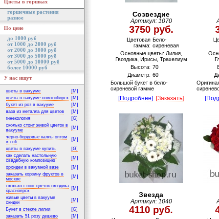
Цветы в горшках
горшечные растения
Созвездие
разное
Артикул: 1070
3750 руб.
По цене
до 1000 руб
Цветовая
Бело-
Ц
от 1000 до 2000 руб
гамма:
сиреневая
от 2000 до 3000 руб
Основные цветы: Лилия,
Осн
от 3000 до 5000 руб
Гвоздика, Ирисы, Трахелиум
Г
от 5000 до 10000 руб
Высота:
70
более 10000 руб
Диаметр:
60
Д
У нас ищут
Большой букет в бело-
Оригинал
сиреневой гамме
сиренев
цветы в вакууме
[M]
[Подробнее]
[Заказать]
[Под
цветы в вакууме новосибирск
[M]
букет из роз в вакууме
[M]
ваза из металла для цветов
[M]
гинекология
[G]
сколько стоит живой цветок в
[M]
вакууме
чёрно-бордовые каллы оптом
[M]
в спб
цветы в вакууме купить
[G]
как сделать настольную
[M]
свадебную композицию
орхидеи в вакумной вазе
[M]
заказать корзину фруктов в
[M]
москве
сколько стоит цветок гвоздика
[M]
красноярск
Звезда
живые цветы в вакууме
[M]
Артикул: 1040
скидки
4110 руб.
Букет в стекле лилии
[G]
заказать 51 розу дешево
[M]