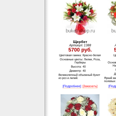
Щербет
Артикул: 1388
5700 руб.
Цветовая гамма:
Красно-белая
Ц
Основные цветы: Лилии, Роза,
Герберы
Основ
На
Высота:
40
Диаметр:
40
Д
Великолепный объемный букет
из роз и лилий.
Яркий жи
полевых
[Подробнее]
[Заказать]
[Под