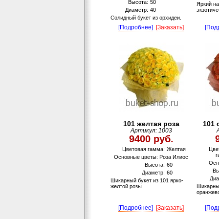
Высота:
50
Яркий н
Диаметр:
40
экзотиче
Солидный букет из орхидеи.
[Подробнее]
[Заказать]
[Под
101 желтая роза
101 
Артикул: 1003
9400 руб.
Цветовая гамма:
Желтая
Цве
г
Основные цветы: Роза Илиос
Осн
Высота:
60
Вы
Диаметр:
60
Диа
Шикарный букет из 101 ярко-
желтой розы
Шикарный
оранжев
[Подробнее]
[Заказать]
[Под