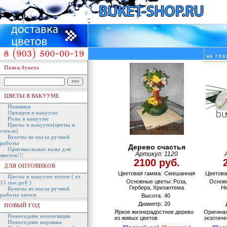
Поиск букета
ЦВЕТЫ В ВАКУУМЕ
Новинки
Орхидеи в вакууме
Розы в вакууме
Цветы в вакууме(цветы в
стекле)
Букеты из мыла ручной
работы
Дерево счастья
Оригинальные вазы для
Артикул: 1120
цветов!!!
2100 руб.
ДЛЯ ОПТОВИКОВ
Цветовая гамма:
Смешанная
Цветова
Цветы в вакууме оптом ( от
Основные цветы: Роза,
Основн
15 тыс.руб )
Гербера, Хризантема
Не
Букеты из мыла ручной
работы оптом
Высота:
40
Диаметр:
20
НОВЫЙ ГОД
Яркое жизнерадостное дерево
Оригина
Новогодние композиции
из живых цветов
экзотиче
Новогодние корзины