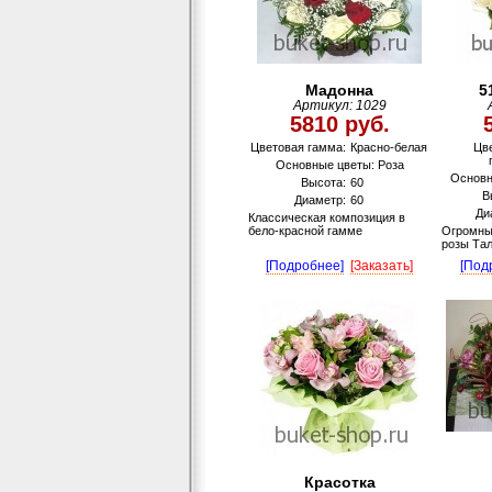
Мадонна
5
Артикул: 1029
5810 руб.
Цветовая гамма:
Красно-белая
Цв
Основные цветы: Роза
Основн
Высота:
60
В
Диаметр:
60
Ди
Классическая композиция в
бело-красной гамме
Огромный
розы Та
[Подробнее]
[Заказать]
[Под
Красотка