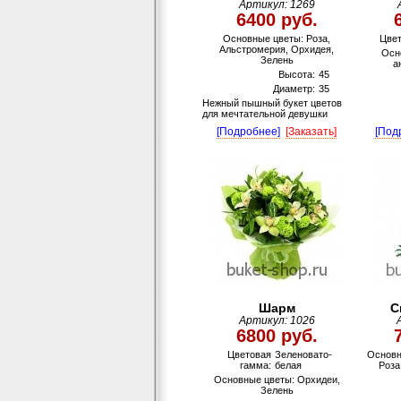
Артикул: 1269
6400 руб.
Основные цветы: Роза,
Цвет
Альстромерия, Орхидея,
Осн
Зелень
а
Высота:
45
Диаметр:
35
Нежный пышный букет цветов
для мечтательной девушки
[Подробнее]
[Заказать]
[Под
Шарм
С
Артикул: 1026
6800 руб.
Цветовая
Зеленовато-
Основн
гамма:
белая
Роза
Основные цветы: Орхидеи,
Зелень