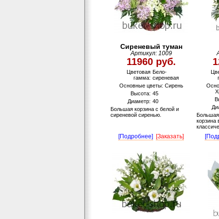
Сиреневый туман
Артикул: 1009
11960 руб.
1
Цветовая
Бело-
Цв
гамма:
сиреневая
Основные цветы: Сирень
Осно
Х
Высота:
45
В
Диаметр:
40
Ди
Большая корзина с белой и
сиреневой сиренью.
Большая
корзина 
классич
[Подробнее]
[Заказать]
[Под