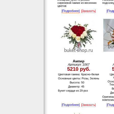
сиреневой гамме из весенних
подсолн
цветов
[Подробнее]
[Заказать]
[Под
Ампир
Артикул: 1067
5210 руб.
Цветовая гамма:
Красно-белая
Цв
Основные цветы: Розы, Зелень
Осно
Высота:
50
Тюл
Диаметр:
45
В
Букет сердце из 29 роз
Ди
Оригина
компози
[Подробнее]
[Заказать]
[Под