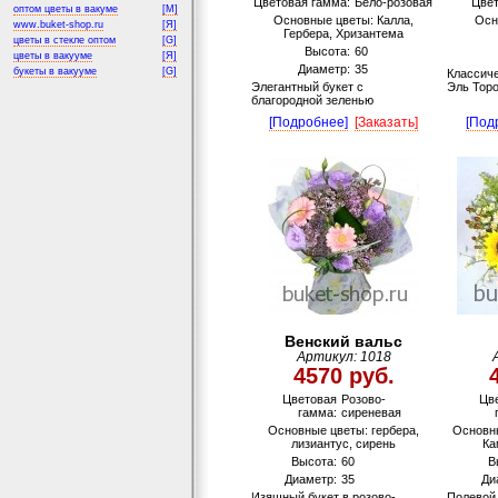
Цветовая гамма:
Бело-розовая
Цвет
оптом цветы в вакуме
[M]
Основные цветы: Калла,
Осн
www.buket-shop.ru
[Я]
Гербера, Хризантема
цветы в стекле оптом
[G]
Высота:
60
цветы в вакууме
[Я]
Диаметр:
35
букеты в вакууме
[G]
Классиче
Элегантный букет с
Эль Тор
благородной зеленью
[Подробнее]
[Заказать]
[Под
Венский вальс
Артикул: 1018
4570 руб.
Цветовая
Розово-
Цв
гамма:
сиреневая
Основные цветы: гербера,
Основны
лизиантус, сирень
Ка
Высота:
60
В
Диаметр:
35
Ди
Изящный букет в розово-
Полевой 