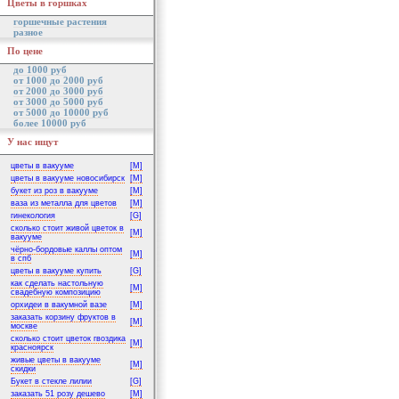
Цветы в горшках
горшечные растения
разное
По цене
до 1000 руб
от 1000 до 2000 руб
от 2000 до 3000 руб
от 3000 до 5000 руб
от 5000 до 10000 руб
более 10000 руб
У нас ищут
цветы в вакууме
[M]
цветы в вакууме новосибирск
[M]
букет из роз в вакууме
[M]
ваза из металла для цветов
[M]
гинекология
[G]
сколько стоит живой цветок в
[M]
вакууме
чёрно-бордовые каллы оптом
[M]
в спб
цветы в вакууме купить
[G]
как сделать настольную
[M]
свадебную композицию
орхидеи в вакумной вазе
[M]
заказать корзину фруктов в
[M]
москве
сколько стоит цветок гвоздика
[M]
красноярск
живые цветы в вакууме
[M]
скидки
Букет в стекле лилии
[G]
заказать 51 розу дешево
[M]