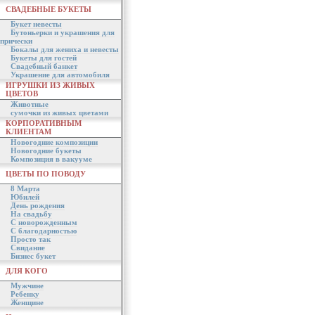
СВАДЕБНЫЕ БУКЕТЫ
Букет невесты
Бутоньерки и украшения для
прически
Бокалы для жениха и невесты
Букеты для гостей
Свадебный банкет
Украшение для автомобиля
ИГРУШКИ ИЗ ЖИВЫХ
ЦВЕТОВ
Животные
сумочки из живых цветами
КОРПОРАТИВНЫМ
КЛИЕНТАМ
Новогодние композиции
Новогодние букеты
Композиция в вакууме
ЦВЕТЫ ПО ПОВОДУ
8 Марта
Юбилей
День рождения
На свадьбу
С новорожденным
С благодарностью
Просто так
Свидание
Бизнес букет
ДЛЯ КОГО
Мужчине
Ребенку
Женщине