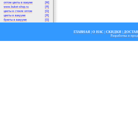
оптом цветы в вакуме
[M]
www.buket-shop.ru
[Я]
цветы в стекле оптом
[G]
цветы в вакууме
[Я]
букеты в вакууме
[G]
ГЛАВНАЯ
|
О НАС
|
СКИДКИ
|
ДОСТА
Разработка и пр