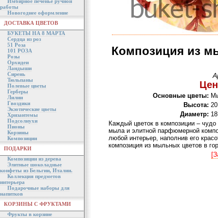
Имбирное печенье ручной
работы
Новогоднее оформление
ДОСТАВКА ЦВЕТОВ
БУКЕТЫ НА 8 МАРТА
Сердца из роз
51 Роза
Композиция из м
101 РОЗА
Розы
Орхидеи
Ландыши
Сирень
А
Тюльпаны
Цен
Полевые цветы
Герберы
Основные цветы:
Мы
Лилии
Гвоздики
Высота:
20
Экзотические цветы
Диаметр:
18
Хризантемы
Подсолнухи
Каждый цветок в композиции – чудо 
Пионы
мыла и элитной парфюмерной компо
Корзины
любой интерьер, наполнив его крас
Композиции
композиция из мыльных цветов в г
ПОДАРКИ
[З
Композиции из дерева
Элитные шоколадные
конфеты из Бельгии, Италии.
Коллекция предметов
интерьера
Подарочные наборы для
напитков
КОРЗИНЫ С ФРУКТАМИ
Фрукты в корзине