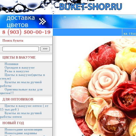
Поиск букета
ЦВЕТЫ В ВАКУУМЕ
Новинки
Орхидеи в вакууме
Розы в вакууме
Цветы в вакууме(цветы в
стекле)
Букеты из мыла ручной
работы
Оригинальные вазы для
цветов!!!
ДЛЯ ОПТОВИКОВ
Цветы в вакууме оптом ( от
15 тыс.руб )
Букеты из мыла ручной
работы оптом
НОВЫЙ ГОД
Новогодние композиции
Новогодние корзины