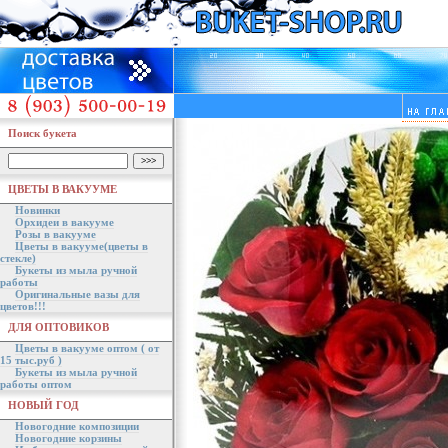
Поиск букета
ЦВЕТЫ В ВАКУУМЕ
Новинки
Орхидеи в вакууме
Розы в вакууме
Цветы в вакууме(цветы в
стекле)
Букеты из мыла ручной
работы
Оригинальные вазы для
цветов!!!
ДЛЯ ОПТОВИКОВ
Цветы в вакууме оптом ( от
15 тыс.руб )
Букеты из мыла ручной
работы оптом
НОВЫЙ ГОД
Новогодние композиции
Новогодние корзины