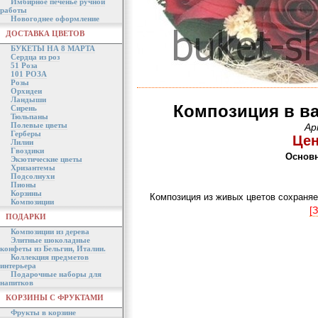
Имбирное печенье ручной
работы
Новогоднее оформление
ДОСТАВКА ЦВЕТОВ
БУКЕТЫ НА 8 МАРТА
Сердца из роз
51 Роза
101 РОЗА
Розы
Орхидеи
Ландыши
Композиция в ва
Сирень
Тюльпаны
Полевые цветы
Ар
Герберы
Цен
Лилии
Гвоздики
Основн
Экзотические цветы
Хризантемы
Подсолнухи
Пионы
Корзины
Композиция из живых цветов сохраняе
Композиции
[
ПОДАРКИ
Композиции из дерева
Элитные шоколадные
конфеты из Бельгии, Италии.
Коллекция предметов
интерьера
Подарочные наборы для
напитков
КОРЗИНЫ С ФРУКТАМИ
Фрукты в корзине