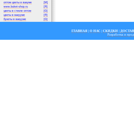
оптом цветы в вакуме
[M]
www.buket-shop.ru
[Я]
цветы в стекле оптом
[G]
цветы в вакууме
[Я]
букеты в вакууме
[G]
ГЛАВНАЯ
|
О НАС
|
СКИДКИ
|
ДОСТА
Разработка и пр