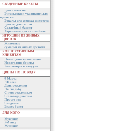
СВАДЕБНЫЕ БУКЕТЫ
Букет невесты
Бутоньерки и украшения для
прически
Бокалы для жениха и невесты
Букеты для гостей
Свадебный банкет
Украшение для автомобиля
ИГРУШКИ ИЗ ЖИВЫХ
ЦВЕТОВ
Животные
сумочки из живых цветами
КОРПОРАТИВНЫМ
КЛИЕНТАМ
Новогодние композиции
Новогодние букеты
Композиция в вакууме
ЦВЕТЫ ПО ПОВОДУ
8 Марта
Юбилей
День рождения
На свадьбу
С новорожденным
С благодарностью
Просто так
Свидание
Бизнес букет
ДЛЯ КОГО
Мужчине
Ребенку
Женщине