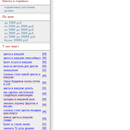
Цветы в горшках
горшечные растения
разное
По цене
до 1000 руб
от 1000 до 2000 руб
от 2000 до 3000 руб
от 3000 до 5000 руб
от 5000 до 10000 руб
более 10000 руб
У нас ищут
цветы в вакууме
[M]
цветы в вакууме новосибирск
[M]
букет из роз в вакууме
[M]
ваза из металла для цветов
[M]
гинекология
[G]
сколько стоит живой цветок в
[M]
вакууме
чёрно-бордовые каллы оптом
[M]
в спб
цветы в вакууме купить
[G]
как сделать настольную
[M]
свадебную композицию
орхидеи в вакумной вазе
[M]
заказать корзину фруктов в
[M]
москве
сколько стоит цветок гвоздика
[M]
красноярск
живые цветы в вакууме
[M]
скидки
Букет в стекле лилии
[G]
заказать 51 розу дешево
[M]