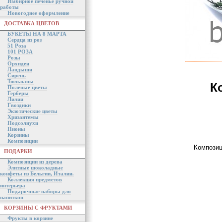
Имбирное печенье ручной
работы
Новогоднее оформление
ДОСТАВКА ЦВЕТОВ
БУКЕТЫ НА 8 МАРТА
Сердца из роз
51 Роза
101 РОЗА
Розы
Орхидеи
Ландыши
Сирень
Тюльпаны
К
Полевые цветы
Герберы
Лилии
Гвоздики
Экзотические цветы
Хризантемы
Подсолнухи
Пионы
Корзины
Композиции
Композиц
ПОДАРКИ
Композиции из дерева
Элитные шоколадные
конфеты из Бельгии, Италии.
Коллекция предметов
интерьера
Подарочные наборы для
напитков
КОРЗИНЫ С ФРУКТАМИ
Фрукты в корзине