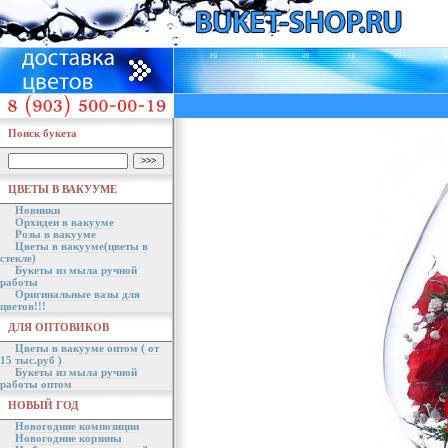
Поиск букета
ЦВЕТЫ В ВАКУУМЕ
Новинки
Орхидеи в вакууме
Розы в вакууме
Цветы в вакууме(цветы в
стекле)
Букеты из мыла ручной
работы
Оригинальные вазы для
цветов!!!
ДЛЯ ОПТОВИКОВ
Цветы в вакууме оптом ( от
15 тыс.руб )
Букеты из мыла ручной
работы оптом
НОВЫЙ ГОД
Новогодние композиции
Новогодние корзины