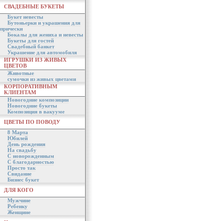
СВАДЕБНЫЕ БУКЕТЫ
Букет невесты
Бутоньерки и украшения для
прически
Бокалы для жениха и невесты
Букеты для гостей
Свадебный банкет
Украшение для автомобиля
ИГРУШКИ ИЗ ЖИВЫХ
ЦВЕТОВ
Животные
сумочки из живых цветами
КОРПОРАТИВНЫМ
КЛИЕНТАМ
Новогодние композиции
Новогодние букеты
Композиция в вакууме
ЦВЕТЫ ПО ПОВОДУ
8 Марта
Юбилей
День рождения
На свадьбу
С новорожденным
С благодарностью
Просто так
Свидание
Бизнес букет
ДЛЯ КОГО
Мужчине
Ребенку
Женщине