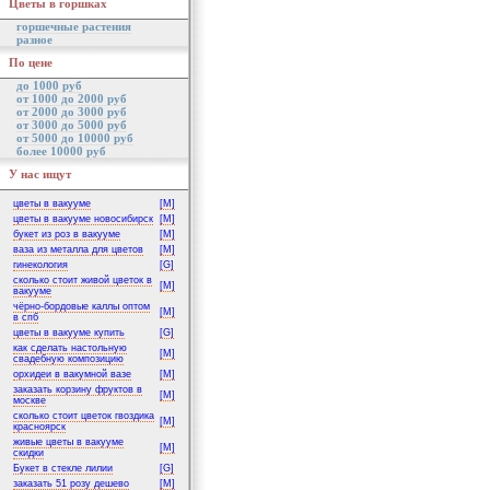
Цветы в горшках
горшечные растения
разное
По цене
до 1000 руб
от 1000 до 2000 руб
от 2000 до 3000 руб
от 3000 до 5000 руб
от 5000 до 10000 руб
более 10000 руб
У нас ищут
цветы в вакууме
[M]
цветы в вакууме новосибирск
[M]
букет из роз в вакууме
[M]
ваза из металла для цветов
[M]
гинекология
[G]
сколько стоит живой цветок в
[M]
вакууме
чёрно-бордовые каллы оптом
[M]
в спб
цветы в вакууме купить
[G]
как сделать настольную
[M]
свадебную композицию
орхидеи в вакумной вазе
[M]
заказать корзину фруктов в
[M]
москве
сколько стоит цветок гвоздика
[M]
красноярск
живые цветы в вакууме
[M]
скидки
Букет в стекле лилии
[G]
заказать 51 розу дешево
[M]