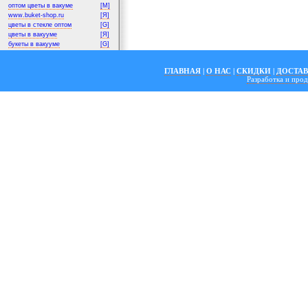
оптом цветы в вакуме
[M]
www.buket-shop.ru
[Я]
цветы в стекле оптом
[G]
цветы в вакууме
[Я]
букеты в вакууме
[G]
ГЛАВНАЯ
|
О НАС
|
СКИДКИ
|
ДОСТА
Разработка и пр