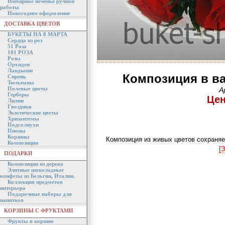
Имбирное печенье ручной
работы
Новогоднее оформление
ДОСТАВКА ЦВЕТОВ
БУКЕТЫ НА 8 МАРТА
Сердца из роз
51 Роза
101 РОЗА
Розы
Орхидеи
Ландыши
Композиция в ва
Сирень
Тюльпаны
Полевые цветы
А
Герберы
Цен
Лилии
Гвоздики
Экзотические цветы
Хризантемы
Подсолнухи
Пионы
Корзины
Композиция из живых цветов сохраняе
Композиции
[
ПОДАРКИ
Композиции из дерева
Элитные шоколадные
конфеты из Бельгии, Италии.
Коллекция предметов
интерьера
Подарочные наборы для
напитков
КОРЗИНЫ С ФРУКТАМИ
Фрукты в корзине