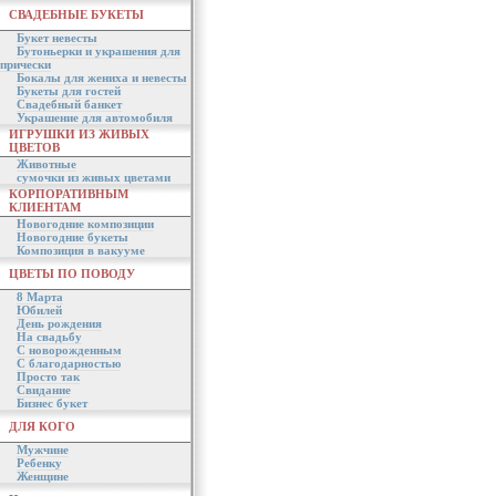
СВАДЕБНЫЕ БУКЕТЫ
Букет невесты
Бутоньерки и украшения для
прически
Бокалы для жениха и невесты
Букеты для гостей
Свадебный банкет
Украшение для автомобиля
ИГРУШКИ ИЗ ЖИВЫХ
ЦВЕТОВ
Животные
сумочки из живых цветами
КОРПОРАТИВНЫМ
КЛИЕНТАМ
Новогодние композиции
Новогодние букеты
Композиция в вакууме
ЦВЕТЫ ПО ПОВОДУ
8 Марта
Юбилей
День рождения
На свадьбу
С новорожденным
С благодарностью
Просто так
Свидание
Бизнес букет
ДЛЯ КОГО
Мужчине
Ребенку
Женщине