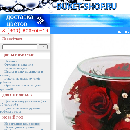
Поиск букета
ЦВЕТЫ В ВАКУУМЕ
Новинки
Орхидеи в вакууме
Розы в вакууме
Цветы в вакууме(цветы в
стекле)
Букеты из мыла ручной
работы
Оригинальные вазы для
цветов!!!
ДЛЯ ОПТОВИКОВ
Цветы в вакууме оптом ( от
15 тыс.руб )
Букеты из мыла ручной
работы оптом
НОВЫЙ ГОД
Новогодние композиции
Новогодние корзины