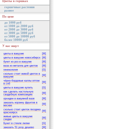
Цветы в горшках
горшечные растения
разное
По цене
до 1000 руб
от 1000 до 2000 руб
от 2000 до 3000 руб
от 3000 до 5000 руб
от 5000 до 10000 руб
более 10000 руб
У нас ищут
цветы в вакууме
[M]
цветы в вакууме новосибирск
[M]
букет из роз в вакууме
[M]
ваза из металла для цветов
[M]
гинекология
[G]
сколько стоит живой цветок в
[M]
вакууме
чёрно-бордовые каллы оптом
[M]
в спб
цветы в вакууме купить
[G]
как сделать настольную
[M]
свадебную композицию
орхидеи в вакумной вазе
[M]
заказать корзину фруктов в
[M]
москве
сколько стоит цветок гвоздика
[M]
красноярск
живые цветы в вакууме
[M]
скидки
Букет в стекле лилии
[G]
заказать 51 розу дешево
[M]