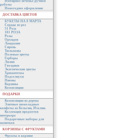
Имбирное печенье ручной
работы
Новогоднее оформление
ДОСТАВКА ЦВЕТОВ
БУКЕТЫ НА 8 МАРТА
Сердца из роз
51 Роза
101 РОЗА
Розы
Орхидеи
Ландыши
Сирень
Тюльпаны
Полевые цветы
Герберы
Лилии
Гвоздики
Экзотические цветы
Хризантемы
Подсолнухи
Пионы
Корзины
Композиции
ПОДАРКИ
Композиции из дерева
Элитные шоколадные
конфеты из Бельгии, Италии.
Коллекция предметов
интерьера
Подарочные наборы для
напитков
КОРЗИНЫ С ФРУКТАМИ
Фрукты в корзине