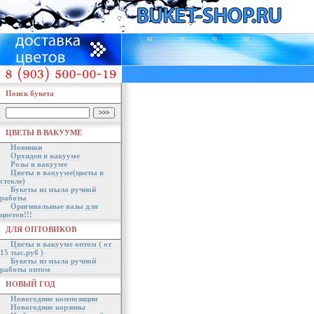
Поиск букета
ЦВЕТЫ В ВАКУУМЕ
Новинки
Орхидеи в вакууме
Розы в вакууме
Цветы в вакууме(цветы в
стекле)
Букеты из мыла ручной
работы
Оригинальные вазы для
цветов!!!
ДЛЯ ОПТОВИКОВ
Цветы в вакууме оптом ( от
15 тыс.руб )
Букеты из мыла ручной
работы оптом
НОВЫЙ ГОД
Новогодние композиции
Новогодние корзины