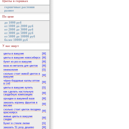
Цветы в горшках
горшечные растения
разное
По цене
до 1000 руб
от 1000 до 2000 руб
от 2000 до 3000 руб
от 3000 до 5000 руб
от 5000 до 10000 руб
более 10000 руб
У нас ищут
цветы в вакууме
[M]
цветы в вакууме новосибирск
[M]
букет из роз в вакууме
[M]
ваза из металла для цветов
[M]
гинекология
[G]
сколько стоит живой цветок в
[M]
вакууме
чёрно-бордовые каллы оптом
[M]
в спб
цветы в вакууме купить
[G]
как сделать настольную
[M]
свадебную композицию
орхидеи в вакумной вазе
[M]
заказать корзину фруктов в
[M]
москве
сколько стоит цветок гвоздика
[M]
красноярск
живые цветы в вакууме
[M]
скидки
Букет в стекле лилии
[G]
заказать 51 розу дешево
[M]