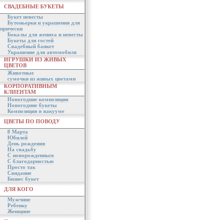
СВАДЕБНЫЕ БУКЕТЫ
Букет невесты
Бутоньерки и украшения для
прически
Бокалы для жениха и невесты
Букеты для гостей
Свадебный банкет
Украшение для автомобиля
ИГРУШКИ ИЗ ЖИВЫХ
ЦВЕТОВ
Животные
сумочки из живых цветами
КОРПОРАТИВНЫМ
КЛИЕНТАМ
Новогодние композиции
Новогодние букеты
Композиция в вакууме
ЦВЕТЫ ПО ПОВОДУ
8 Марта
Юбилей
День рождения
На свадьбу
С новорожденным
С благодарностью
Просто так
Свидание
Бизнес букет
ДЛЯ КОГО
Мужчине
Ребенку
Женщине