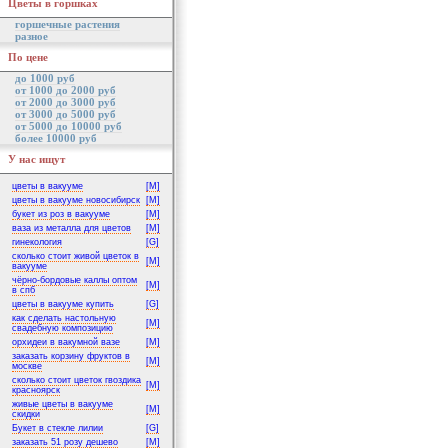
Цветы в горшках
горшечные растения
разное
По цене
до 1000 руб
от 1000 до 2000 руб
от 2000 до 3000 руб
от 3000 до 5000 руб
от 5000 до 10000 руб
более 10000 руб
У нас ищут
цветы в вакууме
[M]
цветы в вакууме новосибирск
[M]
букет из роз в вакууме
[M]
ваза из металла для цветов
[M]
гинекология
[G]
сколько стоит живой цветок в
[M]
вакууме
чёрно-бордовые каллы оптом
[M]
в спб
цветы в вакууме купить
[G]
как сделать настольную
[M]
свадебную композицию
орхидеи в вакумной вазе
[M]
заказать корзину фруктов в
[M]
москве
сколько стоит цветок гвоздика
[M]
красноярск
живые цветы в вакууме
[M]
скидки
Букет в стекле лилии
[G]
заказать 51 розу дешево
[M]