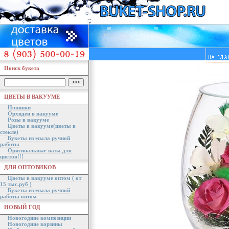
Поиск букета
ЦВЕТЫ В ВАКУУМЕ
Новинки
Орхидеи в вакууме
Розы в вакууме
Цветы в вакууме(цветы в
стекле)
Букеты из мыла ручной
работы
Оригинальные вазы для
цветов!!!
ДЛЯ ОПТОВИКОВ
Цветы в вакууме оптом ( от
15 тыс.руб )
Букеты из мыла ручной
работы оптом
НОВЫЙ ГОД
Новогодние композиции
Новогодние корзины