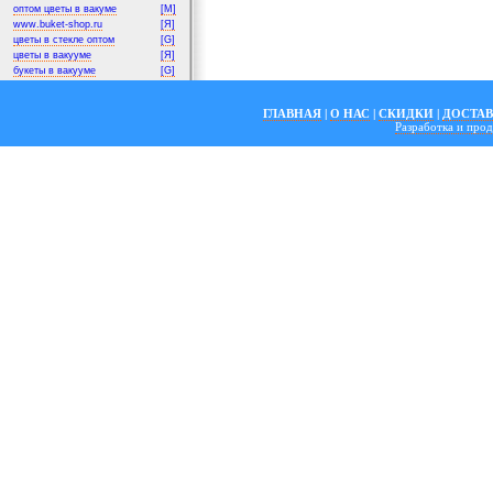
оптом цветы в вакуме
[M]
www.buket-shop.ru
[Я]
цветы в стекле оптом
[G]
цветы в вакууме
[Я]
букеты в вакууме
[G]
ГЛАВНАЯ
|
О НАС
|
СКИДКИ
|
ДОСТА
Разработка и пр