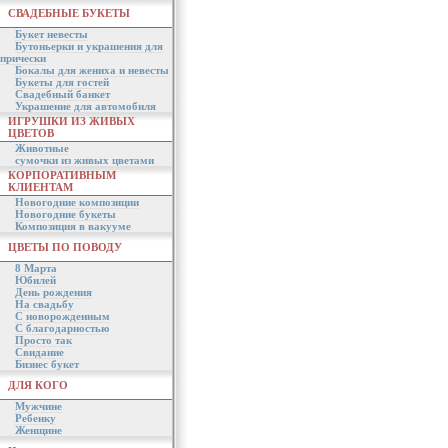
СВАДЕБНЫЕ БУКЕТЫ
Букет невесты
Бутоньерки и украшения для
прически
Бокалы для жениха и невесты
Букеты для гостей
Свадебный банкет
Украшение для автомобиля
ИГРУШКИ ИЗ ЖИВЫХ
ЦВЕТОВ
Животные
сумочки из живых цветами
КОРПОРАТИВНЫМ
КЛИЕНТАМ
Новогодние композиции
Новогодние букеты
Композиция в вакууме
ЦВЕТЫ ПО ПОВОДУ
8 Марта
Юбилей
День рождения
На свадьбу
С новорожденным
С благодарностью
Просто так
Свидание
Бизнес букет
ДЛЯ КОГО
Мужчине
Ребенку
Женщине