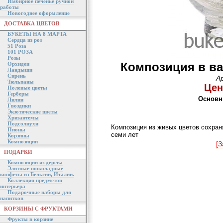
Имбирное печенье ручной
работы
Новогоднее оформление
ДОСТАВКА ЦВЕТОВ
БУКЕТЫ НА 8 МАРТА
Сердца из роз
51 Роза
101 РОЗА
Розы
Композиция в ва
Орхидеи
Ландыши
Сирень
А
Тюльпаны
Цен
Полевые цветы
Герберы
Основн
Лилии
Гвоздики
Экзотические цветы
Хризантемы
Подсолнухи
Композиция из живых цветов сохраня
Пионы
семи лет
Корзины
Композиции
[З
ПОДАРКИ
Композиции из дерева
Элитные шоколадные
конфеты из Бельгии, Италии.
Коллекция предметов
интерьера
Подарочные наборы для
напитков
КОРЗИНЫ С ФРУКТАМИ
Фрукты в корзине