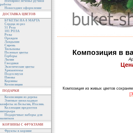
Имбирное печенье ручной
работы
Новогоднее оформление
ДОСТАВКА ЦВЕТОВ
БУКЕТЫ НА 8 МАРТА
Сердца из роз
51 Роза
101 РОЗА
Розы
Орхидеи
Ландыши
Сирень
Тюльпаны
Композиция в ва
Полевые цветы
Герберы
А
Лилии
Гвоздики
Цена
Экзотические цветы
Хризантемы
Подсолнухи
Пионы
Корзины
Композиции
Композиция из живых цветов сохраняе
ПОДАРКИ
[
Композиции из дерева
Элитные шоколадные
конфеты из Бельгии, Италии.
Коллекция предметов
интерьера
Подарочные наборы для
напитков
КОРЗИНЫ С ФРУКТАМИ
Фрукты в корзине