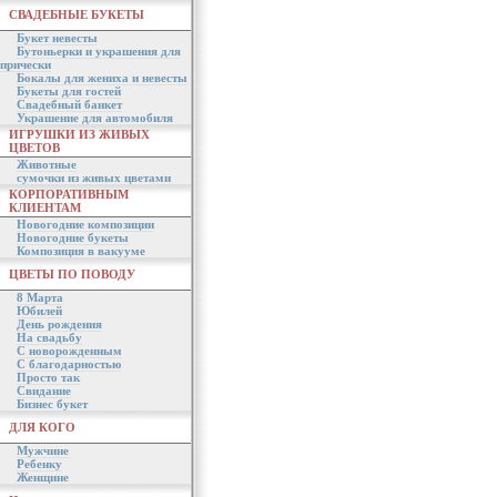
СВАДЕБНЫЕ БУКЕТЫ
Букет невесты
Бутоньерки и украшения для
прически
Бокалы для жениха и невесты
Букеты для гостей
Свадебный банкет
Украшение для автомобиля
ИГРУШКИ ИЗ ЖИВЫХ
ЦВЕТОВ
Животные
сумочки из живых цветами
КОРПОРАТИВНЫМ
КЛИЕНТАМ
Новогодние композиции
Новогодние букеты
Композиция в вакууме
ЦВЕТЫ ПО ПОВОДУ
8 Марта
Юбилей
День рождения
На свадьбу
С новорожденным
С благодарностью
Просто так
Свидание
Бизнес букет
ДЛЯ КОГО
Мужчине
Ребенку
Женщине