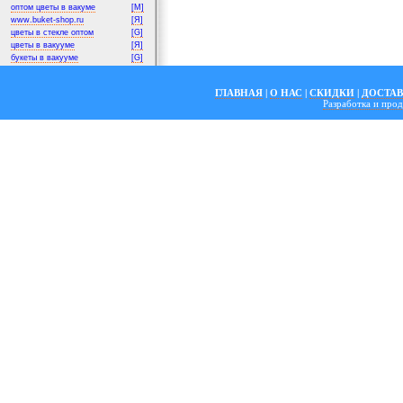
оптом цветы в вакуме
[M]
www.buket-shop.ru
[Я]
цветы в стекле оптом
[G]
цветы в вакууме
[Я]
букеты в вакууме
[G]
ГЛАВНАЯ
|
О НАС
|
СКИДКИ
|
ДОСТА
Разработка и пр