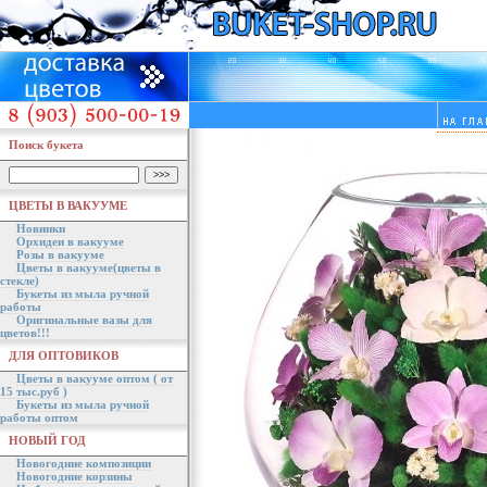
Поиск букета
ЦВЕТЫ В ВАКУУМЕ
Новинки
Орхидеи в вакууме
Розы в вакууме
Цветы в вакууме(цветы в
стекле)
Букеты из мыла ручной
работы
Оригинальные вазы для
цветов!!!
ДЛЯ ОПТОВИКОВ
Цветы в вакууме оптом ( от
15 тыс.руб )
Букеты из мыла ручной
работы оптом
НОВЫЙ ГОД
Новогодние композиции
Новогодние корзины