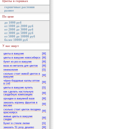
Цветы в горшках
горшечные растения
разное
По цене
до 1000 руб
от 1000 до 2000 руб
от 2000 до 3000 руб
от 3000 до 5000 руб
от 5000 до 10000 руб
более 10000 руб
У нас ищут
цветы в вакууме
[M]
цветы в вакууме новосибирск
[M]
букет из роз в вакууме
[M]
ваза из металла для цветов
[M]
гинекология
[G]
сколько стоит живой цветок в
[M]
вакууме
чёрно-бордовые каллы оптом
[M]
в спб
цветы в вакууме купить
[G]
как сделать настольную
[M]
свадебную композицию
орхидеи в вакумной вазе
[M]
заказать корзину фруктов в
[M]
москве
сколько стоит цветок гвоздика
[M]
красноярск
живые цветы в вакууме
[M]
скидки
Букет в стекле лилии
[G]
заказать 51 розу дешево
[M]