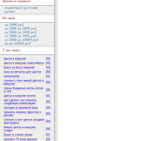
Цветы в горшках
горшечные растения
разное
По цене
до 1000 руб
от 1000 до 2000 руб
от 2000 до 3000 руб
от 3000 до 5000 руб
от 5000 до 10000 руб
более 10000 руб
У нас ищут
цветы в вакууме
[M]
цветы в вакууме новосибирск
[M]
букет из роз в вакууме
[M]
ваза из металла для цветов
[M]
гинекология
[G]
сколько стоит живой цветок в
[M]
вакууме
чёрно-бордовые каллы оптом
[M]
в спб
цветы в вакууме купить
[G]
как сделать настольную
[M]
свадебную композицию
орхидеи в вакумной вазе
[M]
заказать корзину фруктов в
[M]
москве
сколько стоит цветок гвоздика
[M]
красноярск
живые цветы в вакууме
[M]
скидки
Букет в стекле лилии
[G]
заказать 51 розу дешево
[M]