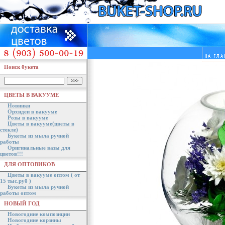
Поиск букета
ЦВЕТЫ В ВАКУУМЕ
Новинки
Орхидеи в вакууме
Розы в вакууме
Цветы в вакууме(цветы в
стекле)
Букеты из мыла ручной
работы
Оригинальные вазы для
цветов!!!
ДЛЯ ОПТОВИКОВ
Цветы в вакууме оптом ( от
15 тыс.руб )
Букеты из мыла ручной
работы оптом
НОВЫЙ ГОД
Новогодние композиции
Новогодние корзины