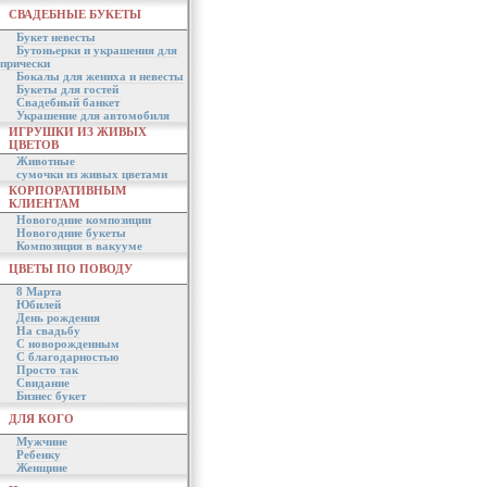
СВАДЕБНЫЕ БУКЕТЫ
Букет невесты
Бутоньерки и украшения для
прически
Бокалы для жениха и невесты
Букеты для гостей
Свадебный банкет
Украшение для автомобиля
ИГРУШКИ ИЗ ЖИВЫХ
ЦВЕТОВ
Животные
сумочки из живых цветами
КОРПОРАТИВНЫМ
КЛИЕНТАМ
Новогодние композиции
Новогодние букеты
Композиция в вакууме
ЦВЕТЫ ПО ПОВОДУ
8 Марта
Юбилей
День рождения
На свадьбу
С новорожденным
С благодарностью
Просто так
Свидание
Бизнес букет
ДЛЯ КОГО
Мужчине
Ребенку
Женщине