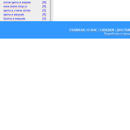
оптом цветы в вакуме
[M]
www.buket-shop.ru
[Я]
цветы в стекле оптом
[G]
цветы в вакууме
[Я]
букеты в вакууме
[G]
ГЛАВНАЯ
|
О НАС
|
СКИДКИ
|
ДОСТА
Разработка и пр