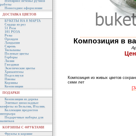
Имбирное печенье ручной
работы
Новогоднее оформление
ДОСТАВКА ЦВЕТОВ
БУКЕТЫ НА 8 МАРТА
Сердца из роз
51 Роза
101 РОЗА
Розы
Композиция в ва
Орхидеи
Ландыши
Сирень
А
Тюльпаны
Цен
Полевые цветы
Герберы
Лилии
Гвоздики
Экзотические цветы
Хризантемы
Подсолнухи
Композиция из живых цветов сохраня
Пионы
семи лет
Корзины
Композиции
[З
ПОДАРКИ
Композиции из дерева
Элитные шоколадные
конфеты из Бельгии, Италии.
Коллекция предметов
интерьера
Подарочные наборы для
напитков
КОРЗИНЫ С ФРУКТАМИ
Фрукты в корзине