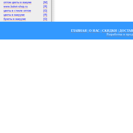
оптом цветы в вакуме
[M]
www.buket-shop.ru
[Я]
цветы в стекле оптом
[G]
цветы в вакууме
[Я]
букеты в вакууме
[G]
ГЛАВНАЯ
|
О НАС
|
СКИДКИ
|
ДОСТА
Разработка и пр