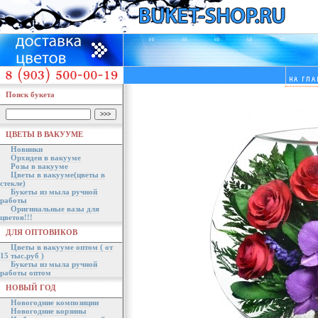
Поиск букета
ЦВЕТЫ В ВАКУУМЕ
Новинки
Орхидеи в вакууме
Розы в вакууме
Цветы в вакууме(цветы в
стекле)
Букеты из мыла ручной
работы
Оригинальные вазы для
цветов!!!
ДЛЯ ОПТОВИКОВ
Цветы в вакууме оптом ( от
15 тыс.руб )
Букеты из мыла ручной
работы оптом
НОВЫЙ ГОД
Новогодние композиции
Новогодние корзины