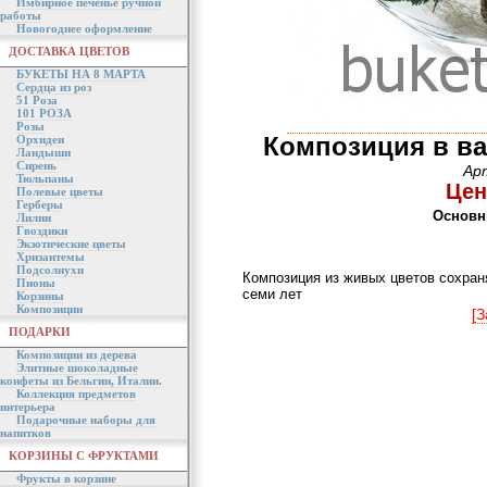
Имбирное печенье ручной
работы
Новогоднее оформление
ДОСТАВКА ЦВЕТОВ
БУКЕТЫ НА 8 МАРТА
Сердца из роз
51 Роза
101 РОЗА
Розы
Композиция в ва
Орхидеи
Ландыши
Сирень
Ар
Тюльпаны
Цен
Полевые цветы
Герберы
Основн
Лилии
Гвоздики
Экзотические цветы
Хризантемы
Подсолнухи
Композиция из живых цветов сохраня
Пионы
семи лет
Корзины
Композиции
[З
ПОДАРКИ
Композиции из дерева
Элитные шоколадные
конфеты из Бельгии, Италии.
Коллекция предметов
интерьера
Подарочные наборы для
напитков
КОРЗИНЫ С ФРУКТАМИ
Фрукты в корзине