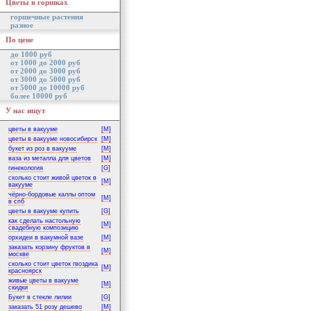
Цветы в горшках
горшечные растения
разное
По цене
до 1000 руб
от 1000 до 2000 руб
от 2000 до 3000 руб
от 3000 до 5000 руб
от 5000 до 10000 руб
более 10000 руб
У нас ищут
цветы в вакууме
[M]
цветы в вакууме новосибирск
[M]
букет из роз в вакууме
[M]
ваза из металла для цветов
[M]
гинекология
[G]
сколько стоит живой цветок в
[M]
вакууме
чёрно-бордовые каллы оптом
[M]
в спб
цветы в вакууме купить
[G]
как сделать настольную
[M]
свадебную композицию
орхидеи в вакумной вазе
[M]
заказать корзину фруктов в
[M]
москве
сколько стоит цветок гвоздика
[M]
красноярск
живые цветы в вакууме
[M]
скидки
Букет в стекле лилии
[G]
заказать 51 розу дешево
[M]