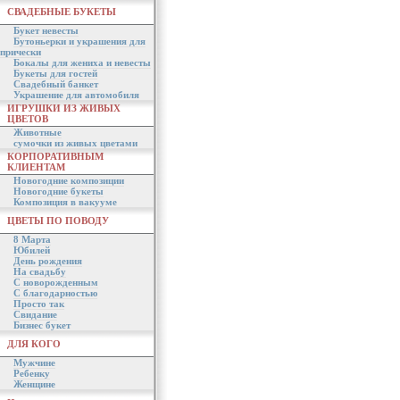
СВАДЕБНЫЕ БУКЕТЫ
Букет невесты
Бутоньерки и украшения для
прически
Бокалы для жениха и невесты
Букеты для гостей
Свадебный банкет
Украшение для автомобиля
ИГРУШКИ ИЗ ЖИВЫХ
ЦВЕТОВ
Животные
сумочки из живых цветами
КОРПОРАТИВНЫМ
КЛИЕНТАМ
Новогодние композиции
Новогодние букеты
Композиция в вакууме
ЦВЕТЫ ПО ПОВОДУ
8 Марта
Юбилей
День рождения
На свадьбу
С новорожденным
С благодарностью
Просто так
Свидание
Бизнес букет
ДЛЯ КОГО
Мужчине
Ребенку
Женщине