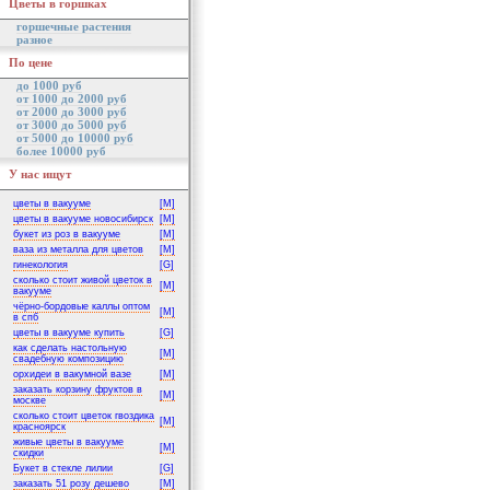
Цветы в горшках
горшечные растения
разное
По цене
до 1000 руб
от 1000 до 2000 руб
от 2000 до 3000 руб
от 3000 до 5000 руб
от 5000 до 10000 руб
более 10000 руб
У нас ищут
цветы в вакууме
[M]
цветы в вакууме новосибирск
[M]
букет из роз в вакууме
[M]
ваза из металла для цветов
[M]
гинекология
[G]
сколько стоит живой цветок в
[M]
вакууме
чёрно-бордовые каллы оптом
[M]
в спб
цветы в вакууме купить
[G]
как сделать настольную
[M]
свадебную композицию
орхидеи в вакумной вазе
[M]
заказать корзину фруктов в
[M]
москве
сколько стоит цветок гвоздика
[M]
красноярск
живые цветы в вакууме
[M]
скидки
Букет в стекле лилии
[G]
заказать 51 розу дешево
[M]