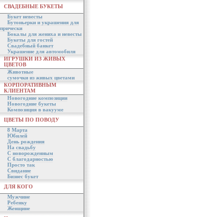
СВАДЕБНЫЕ БУКЕТЫ
Букет невесты
Бутоньерки и украшения для
прически
Бокалы для жениха и невесты
Букеты для гостей
Свадебный банкет
Украшение для автомобиля
ИГРУШКИ ИЗ ЖИВЫХ
ЦВЕТОВ
Животные
сумочки из живых цветами
КОРПОРАТИВНЫМ
КЛИЕНТАМ
Новогодние композиции
Новогодние букеты
Композиция в вакууме
ЦВЕТЫ ПО ПОВОДУ
8 Марта
Юбилей
День рождения
На свадьбу
С новорожденным
С благодарностью
Просто так
Свидание
Бизнес букет
ДЛЯ КОГО
Мужчине
Ребенку
Женщине