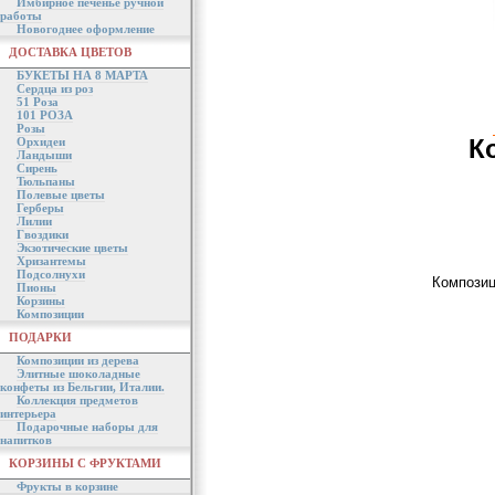
Имбирное печенье ручной
работы
Новогоднее оформление
ДОСТАВКА ЦВЕТОВ
БУКЕТЫ НА 8 МАРТА
Сердца из роз
51 Роза
101 РОЗА
Розы
К
Орхидеи
Ландыши
Сирень
Тюльпаны
Полевые цветы
Герберы
Лилии
Гвоздики
Экзотические цветы
Хризантемы
Подсолнухи
Композиц
Пионы
Корзины
Композиции
ПОДАРКИ
Композиции из дерева
Элитные шоколадные
конфеты из Бельгии, Италии.
Коллекция предметов
интерьера
Подарочные наборы для
напитков
КОРЗИНЫ С ФРУКТАМИ
Фрукты в корзине