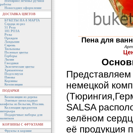
Имбирное печенье ручной
работы
Новогоднее оформление
ДОСТАВКА ЦВЕТОВ
БУКЕТЫ НА 8 МАРТА
Сердца из роз
51 Роза
101 РОЗА
Розы
Пена для ванн
Орхидеи
Ландыши
Сирень
Арт
Тюльпаны
Цен
Полевые цветы
Герберы
Основ
Лилии
Гвоздики
Экзотические цветы
Хризантемы
Представляем
Подсолнухи
Пионы
Корзины
немецкой ком
Композиции
ПОДАРКИ
(Тюрингия,Гер
Композиции из дерева
Элитные шоколадные
SALSA располо
конфеты из Бельгии, Италии.
Коллекция предметов
интерьера
Подарочные наборы для
зелёном сердц
напитков
КОРЗИНЫ С ФРУКТАМИ
её продукция 
Фрукты в корзине