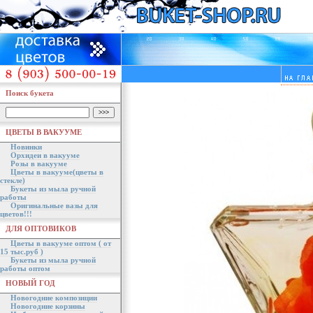
Поиск букета
ЦВЕТЫ В ВАКУУМЕ
Новинки
Орхидеи в вакууме
Розы в вакууме
Цветы в вакууме(цветы в
стекле)
Букеты из мыла ручной
работы
Оригинальные вазы для
цветов!!!
ДЛЯ ОПТОВИКОВ
Цветы в вакууме оптом ( от
15 тыс.руб )
Букеты из мыла ручной
работы оптом
НОВЫЙ ГОД
Новогодние композиции
Новогодние корзины