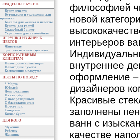
философией ч
СВАДЕБНЫЕ БУКЕТЫ
Букет невесты
Бутоньерки и украшения для
новой категор
прически
Бокалы для жениха и невесты
Букеты для гостей
высококачеств
Свадебный банкет
Украшение для автомобиля
ИГРУШКИ ИЗ ЖИВЫХ
интерьеров ва
ЦВЕТОВ
Животные
сумочки из живых цветами
Индивидуальны
КОРПОРАТИВНЫМ
КЛИЕНТАМ
внутреннее де
Новогодние композиции
Новогодние букеты
Композиция в вакууме
оформление – 
ЦВЕТЫ ПО ПОВОДУ
8 Марта
дизайнеров ко
Юбилей
День рождения
На свадьбу
Красивые сте
С новорожденным
С благодарностью
Просто так
заполнены пен
Свидание
Бизнес букет
ванн с изыска
ДЛЯ КОГО
Мужчине
Ребенку
качестве напо
Женщине