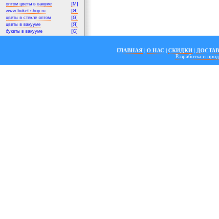
оптом цветы в вакуме
[M]
www.buket-shop.ru
[Я]
цветы в стекле оптом
[G]
цветы в вакууме
[Я]
букеты в вакууме
[G]
ГЛАВНАЯ
|
О НАС
|
СКИДКИ
|
ДОСТА
Разработка и пр