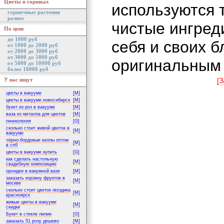
Цветы в горшках
используются 
горшечные растения
разное
чистые ингред
По цене
до 1000 руб
себя и своих б
от 1000 до 2000 руб
от 2000 до 3000 руб
от 3000 до 5000 руб
оригинальным 
от 5000 до 10000 руб
более 10000 руб
У нас ищут
[З
цветы в вакууме
[M]
цветы в вакууме новосибирск
[M]
букет из роз в вакууме
[M]
ваза из металла для цветов
[M]
гинекология
[G]
сколько стоит живой цветок в
[M]
вакууме
чёрно-бордовые каллы оптом
[M]
в спб
цветы в вакууме купить
[G]
как сделать настольную
[M]
свадебную композицию
орхидеи в вакумной вазе
[M]
заказать корзину фруктов в
[M]
москве
сколько стоит цветок гвоздика
[M]
красноярск
живые цветы в вакууме
[M]
скидки
Букет в стекле лилии
[G]
заказать 51 розу дешево
[M]