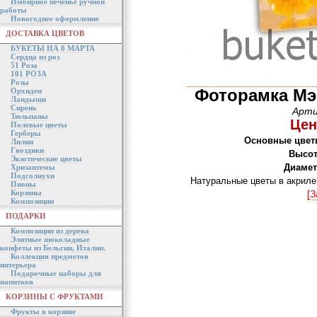
Имбирное печенье ручной
работы
Новогоднее оформление
ДОСТАВКА ЦВЕТОВ
БУКЕТЫ НА 8 МАРТА
Сердца из роз
51 Роза
101 РОЗА
Розы
Фоторамка Мэ
Орхидеи
Ландыши
Сирень
Арти
Тюльпаны
Цен
Полевые цветы
Герберы
Основные цвет
Лилии
Гвоздики
Высот
Экзотические цветы
Диамет
Хризантемы
Подсолнухи
Натуральные цветы в акриле
Пионы
Корзины
[З
Композиции
ПОДАРКИ
Композиции из дерева
Элитные шоколадные
конфеты из Бельгии, Италии.
Коллекция предметов
интерьера
Подарочные наборы для
напитков
КОРЗИНЫ С ФРУКТАМИ
Фрукты в корзине