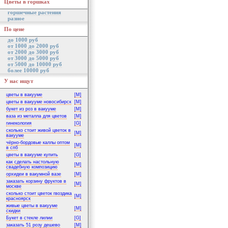
Цветы в горшках
горшечные растения
разное
По цене
до 1000 руб
от 1000 до 2000 руб
от 2000 до 3000 руб
от 3000 до 5000 руб
от 5000 до 10000 руб
более 10000 руб
У нас ищут
цветы в вакууме
[M]
цветы в вакууме новосибирск
[M]
букет из роз в вакууме
[M]
ваза из металла для цветов
[M]
гинекология
[G]
сколько стоит живой цветок в
[M]
вакууме
чёрно-бордовые каллы оптом
[M]
в спб
цветы в вакууме купить
[G]
как сделать настольную
[M]
свадебную композицию
орхидеи в вакумной вазе
[M]
заказать корзину фруктов в
[M]
москве
сколько стоит цветок гвоздика
[M]
красноярск
живые цветы в вакууме
[M]
скидки
Букет в стекле лилии
[G]
заказать 51 розу дешево
[M]