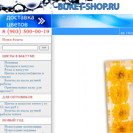
Поиск букета
ЦВЕТЫ В ВАКУУМЕ
Новинки
Орхидеи в вакууме
Розы в вакууме
Цветы в вакууме(цветы в
стекле)
Букеты из мыла ручной
работы
Оригинальные вазы для
цветов!!!
ДЛЯ ОПТОВИКОВ
Цветы в вакууме оптом ( от
15 тыс.руб )
Букеты из мыла ручной
работы оптом
НОВЫЙ ГОД
Новогодние композиции
Новогодние корзины