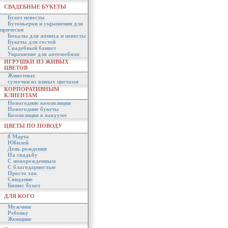
СВАДЕБНЫЕ БУКЕТЫ
Букет невесты
Бутоньерки и украшения для
прически
Бокалы для жениха и невесты
Букеты для гостей
Свадебный банкет
Украшение для автомобиля
ИГРУШКИ ИЗ ЖИВЫХ
ЦВЕТОВ
Животные
сумочки из живых цветами
КОРПОРАТИВНЫМ
КЛИЕНТАМ
Новогодние композиции
Новогодние букеты
Композиция в вакууме
ЦВЕТЫ ПО ПОВОДУ
8 Марта
Юбилей
День рождения
На свадьбу
С новорожденным
С благодарностью
Просто так
Свидание
Бизнес букет
ДЛЯ КОГО
Мужчине
Ребенку
Женщине