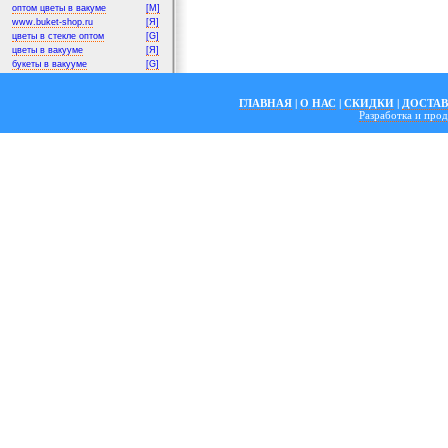
оптом цветы в вакуме
[M]
www.buket-shop.ru
[Я]
цветы в стекле оптом
[G]
цветы в вакууме
[Я]
букеты в вакууме
[G]
ГЛАВНАЯ
|
О НАС
|
СКИДКИ
|
ДОСТА
Разработка и пр