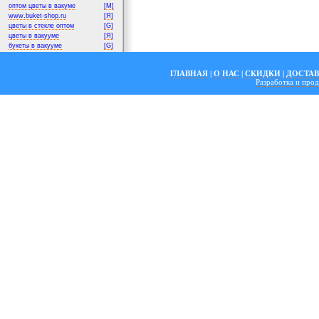
оптом цветы в вакуме
[M]
www.buket-shop.ru
[Я]
цветы в стекле оптом
[G]
цветы в вакууме
[Я]
букеты в вакууме
[G]
ГЛАВНАЯ
|
О НАС
|
СКИДКИ
|
ДОСТА
Разработка и пр