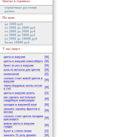
Цветы в горшках
горшечные растения
разное
По цене
до 1000 руб
от 1000 до 2000 руб
от 2000 до 3000 руб
от 3000 до 5000 руб
от 5000 до 10000 руб
более 10000 руб
У нас ищут
цветы в вакууме
[M]
цветы в вакууме новосибирск
[M]
букет из роз в вакууме
[M]
ваза из металла для цветов
[M]
гинекология
[G]
сколько стоит живой цветок в
[M]
вакууме
чёрно-бордовые каллы оптом
[M]
в спб
цветы в вакууме купить
[G]
как сделать настольную
[M]
свадебную композицию
орхидеи в вакумной вазе
[M]
заказать корзину фруктов в
[M]
москве
сколько стоит цветок гвоздика
[M]
красноярск
живые цветы в вакууме
[M]
скидки
Букет в стекле лилии
[G]
заказать 51 розу дешево
[M]