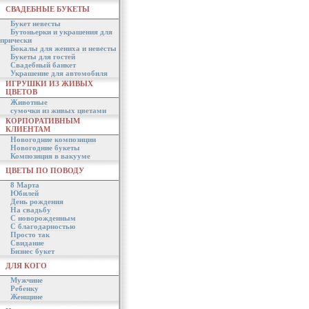
СВАДЕБНЫЕ БУКЕТЫ
Букет невесты
Бутоньерки и украшения для
прически
Бокалы для жениха и невесты
Букеты для гостей
Свадебный банкет
Украшение для автомобиля
ИГРУШКИ ИЗ ЖИВЫХ
ЦВЕТОВ
Животные
сумочки из живых цветами
КОРПОРАТИВНЫМ
КЛИЕНТАМ
Новогодние композиции
Новогодние букеты
Композиция в вакууме
ЦВЕТЫ ПО ПОВОДУ
8 Марта
Юбилей
День рождения
На свадьбу
С новорожденным
С благодарностью
Просто так
Свидание
Бизнес букет
ДЛЯ КОГО
Мужчине
Ребенку
Женщине