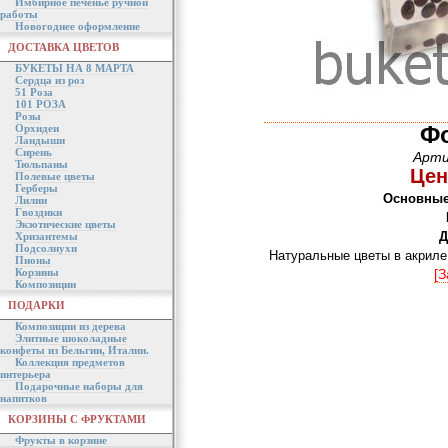
Имбирное печенье ручной
работы
Новогоднее оформление
ДОСТАВКА ЦВЕТОВ
БУКЕТЫ НА 8 МАРТА
Сердца из роз
51 Роза
101 РОЗА
Розы
Ф
Орхидеи
Ландыши
Сирень
Арти
Тюльпаны
Цен
Полевые цветы
Герберы
Основные
Лилии
Гвоздики
Экзотические цветы
Д
Хризантемы
Подсолнухи
Натуральные цветы в акриле
Пионы
Корзины
[З
Композиции
ПОДАРКИ
Композиции из дерева
Элитные шоколадные
конфеты из Бельгии, Италии.
Коллекция предметов
интерьера
Подарочные наборы для
напитков
КОРЗИНЫ С ФРУКТАМИ
Фрукты в корзине