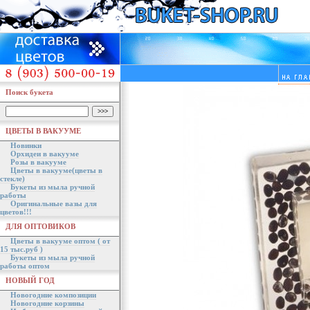
Поиск букета
ЦВЕТЫ В ВАКУУМЕ
Новинки
Орхидеи в вакууме
Розы в вакууме
Цветы в вакууме(цветы в
стекле)
Букеты из мыла ручной
работы
Оригинальные вазы для
цветов!!!
ДЛЯ ОПТОВИКОВ
Цветы в вакууме оптом ( от
15 тыс.руб )
Букеты из мыла ручной
работы оптом
НОВЫЙ ГОД
Новогодние композиции
Новогодние корзины