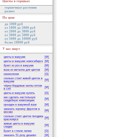
Цветы в горшках
горшечные растения
разное
По цене
до 1000 руб
от 1000 до 2000 руб
от 2000 до 3000 руб
от 3000 до 5000 руб
от 5000 до 10000 руб
более 10000 руб
У нас ищут
цветы в вакууме
[M]
цветы в вакууме новосибирск
[M]
букет из роз в вакууме
[M]
ваза из металла для цветов
[M]
гинекология
[G]
сколько стоит живой цветок в
[M]
вакууме
чёрно-бордовые каллы оптом
[M]
в спб
цветы в вакууме купить
[G]
как сделать настольную
[M]
свадебную композицию
орхидеи в вакумной вазе
[M]
заказать корзину фруктов в
[M]
москве
сколько стоит цветок гвоздика
[M]
красноярск
живые цветы в вакууме
[M]
скидки
Букет в стекле лилии
[G]
заказать 51 розу дешево
[M]