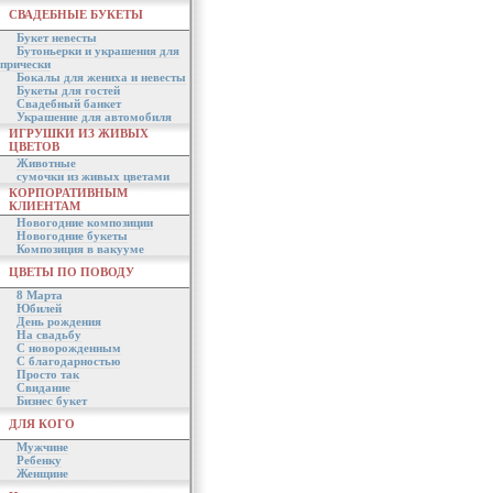
СВАДЕБНЫЕ БУКЕТЫ
Букет невесты
Бутоньерки и украшения для
прически
Бокалы для жениха и невесты
Букеты для гостей
Свадебный банкет
Украшение для автомобиля
ИГРУШКИ ИЗ ЖИВЫХ
ЦВЕТОВ
Животные
сумочки из живых цветами
КОРПОРАТИВНЫМ
КЛИЕНТАМ
Новогодние композиции
Новогодние букеты
Композиция в вакууме
ЦВЕТЫ ПО ПОВОДУ
8 Марта
Юбилей
День рождения
На свадьбу
С новорожденным
С благодарностью
Просто так
Свидание
Бизнес букет
ДЛЯ КОГО
Мужчине
Ребенку
Женщине