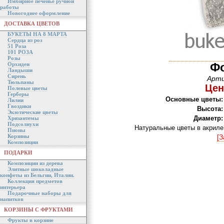
Имбирное печенье ручной
работы
Новогоднее оформление
ДОСТАВКА ЦВЕТОВ
БУКЕТЫ НА 8 МАРТА
Сердца из роз
51 Роза
101 РОЗА
Розы
Ф
Орхидеи
Ландыши
Сирень
Арти
Тюльпаны
Цен
Полевые цветы
Герберы
Основные цветы:
Лилии
Гвоздики
Высота:
Экзотические цветы
Диаметр:
Хризантемы
Подсолнухи
Натуральные цветы в акриле
Пионы
Корзины
[З
Композиции
ПОДАРКИ
Композиции из дерева
Элитные шоколадные
конфеты из Бельгии, Италии.
Коллекция предметов
интерьера
Подарочные наборы для
напитков
КОРЗИНЫ С ФРУКТАМИ
Фрукты в корзине