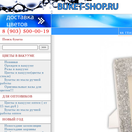
Поиск букета
ЦВЕТЫ В ВАКУУМЕ
Новинки
Орхидеи в вакууме
Розы в вакууме
Цветы в вакууме(цветы в
стекле)
Букеты из мыла ручной
работы
Оригинальные вазы для
цветов!!!
ДЛЯ ОПТОВИКОВ
Цветы в вакууме оптом ( от
15 тыс.руб )
Букеты из мыла ручной
работы оптом
НОВЫЙ ГОД
Новогодние композиции
Новогодние корзины