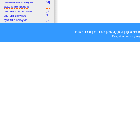
оптом цветы в вакуме
[M]
www.buket-shop.ru
[Я]
цветы в стекле оптом
[G]
цветы в вакууме
[Я]
букеты в вакууме
[G]
ГЛАВНАЯ
|
О НАС
|
СКИДКИ
|
ДОСТА
Разработка и пр