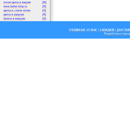
оптом цветы в вакуме
[M]
www.buket-shop.ru
[Я]
цветы в стекле оптом
[G]
цветы в вакууме
[Я]
букеты в вакууме
[G]
ГЛАВНАЯ
|
О НАС
|
СКИДКИ
|
ДОСТА
Разработка и пр