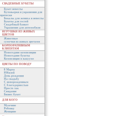
СВАДЕБНЫЕ БУКЕТЫ
Букет невесты
Бутоньерки и украшения для
прически
Бокалы для жениха и невесты
Букеты для гостей
Свадебный банкет
Украшение для автомобиля
ИГРУШКИ ИЗ ЖИВЫХ
ЦВЕТОВ
Животные
сумочки из живых цветами
КОРПОРАТИВНЫМ
КЛИЕНТАМ
Новогодние композиции
Новогодние букеты
Композиция в вакууме
ЦВЕТЫ ПО ПОВОДУ
8 Марта
Юбилей
День рождения
На свадьбу
С новорожденным
С благодарностью
Просто так
Свидание
Бизнес букет
ДЛЯ КОГО
Мужчине
Ребенку
Женщине