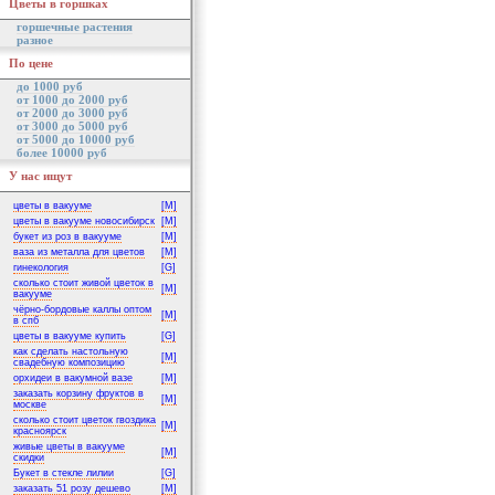
Цветы в горшках
горшечные растения
разное
По цене
до 1000 руб
от 1000 до 2000 руб
от 2000 до 3000 руб
от 3000 до 5000 руб
от 5000 до 10000 руб
более 10000 руб
У нас ищут
цветы в вакууме
[M]
цветы в вакууме новосибирск
[M]
букет из роз в вакууме
[M]
ваза из металла для цветов
[M]
гинекология
[G]
сколько стоит живой цветок в
[M]
вакууме
чёрно-бордовые каллы оптом
[M]
в спб
цветы в вакууме купить
[G]
как сделать настольную
[M]
свадебную композицию
орхидеи в вакумной вазе
[M]
заказать корзину фруктов в
[M]
москве
сколько стоит цветок гвоздика
[M]
красноярск
живые цветы в вакууме
[M]
скидки
Букет в стекле лилии
[G]
заказать 51 розу дешево
[M]