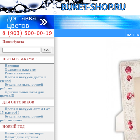
Поиск букета
ЦВЕТЫ В ВАКУУМЕ
Новинки
Орхидеи в вакууме
Розы в вакууме
Цветы в вакууме(цветы в
стекле)
Букеты из мыла ручной
работы
Оригинальные вазы для
цветов!!!
ДЛЯ ОПТОВИКОВ
Цветы в вакууме оптом ( от
15 тыс.руб )
Букеты из мыла ручной
работы оптом
НОВЫЙ ГОД
Новогодние композиции
Новогодние корзины