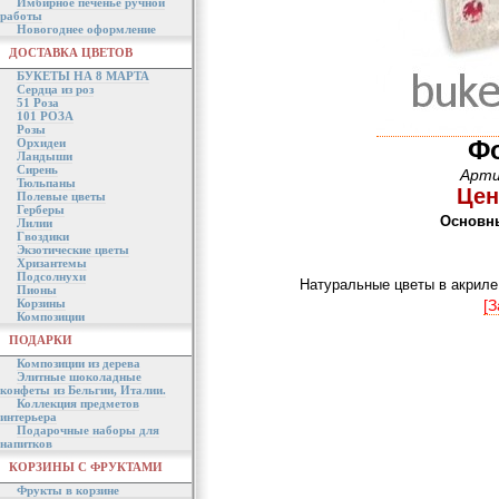
Имбирное печенье ручной
работы
Новогоднее оформление
ДОСТАВКА ЦВЕТОВ
БУКЕТЫ НА 8 МАРТА
Сердца из роз
51 Роза
101 РОЗА
Розы
Ф
Орхидеи
Ландыши
Сирень
Арти
Тюльпаны
Цен
Полевые цветы
Герберы
Основн
Лилии
Гвоздики
Экзотические цветы
Хризантемы
Подсолнухи
Натуральные цветы в акриле
Пионы
Корзины
[З
Композиции
ПОДАРКИ
Композиции из дерева
Элитные шоколадные
конфеты из Бельгии, Италии.
Коллекция предметов
интерьера
Подарочные наборы для
напитков
КОРЗИНЫ С ФРУКТАМИ
Фрукты в корзине