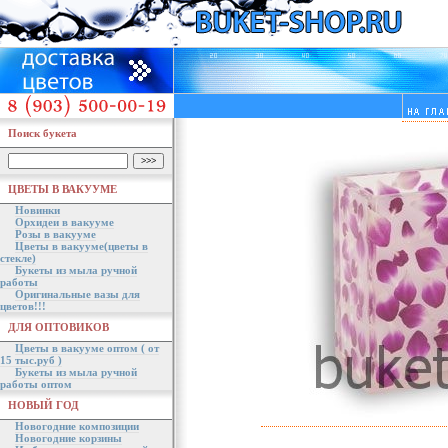
Поиск букета
ЦВЕТЫ В ВАКУУМЕ
Новинки
Орхидеи в вакууме
Розы в вакууме
Цветы в вакууме(цветы в
стекле)
Букеты из мыла ручной
работы
Оригинальные вазы для
цветов!!!
ДЛЯ ОПТОВИКОВ
Цветы в вакууме оптом ( от
15 тыс.руб )
Букеты из мыла ручной
работы оптом
НОВЫЙ ГОД
Новогодние композиции
Новогодние корзины