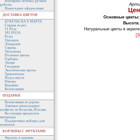
Имбирное печенье ручной
Арти
работы
Новогоднее оформление
Цен
ДОСТАВКА ЦВЕТОВ
Основные цветы:
БУКЕТЫ НА 8 МАРТА
Высота:
Сердца из роз
Натуральные цветы в акриле
51 Роза
101 РОЗА
[З
Розы
Орхидеи
Ландыши
Сирень
Тюльпаны
Полевые цветы
Герберы
Лилии
Гвоздики
Экзотические цветы
Хризантемы
Подсолнухи
Пионы
Корзины
Композиции
ПОДАРКИ
Композиции из дерева
Элитные шоколадные
конфеты из Бельгии, Италии.
Коллекция предметов
интерьера
Подарочные наборы для
напитков
КОРЗИНЫ С ФРУКТАМИ
Фрукты в корзине