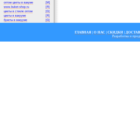
оптом цветы в вакуме
[M]
www.buket-shop.ru
[Я]
цветы в стекле оптом
[G]
цветы в вакууме
[Я]
букеты в вакууме
[G]
ГЛАВНАЯ
|
О НАС
|
СКИДКИ
|
ДОСТА
Разработка и пр