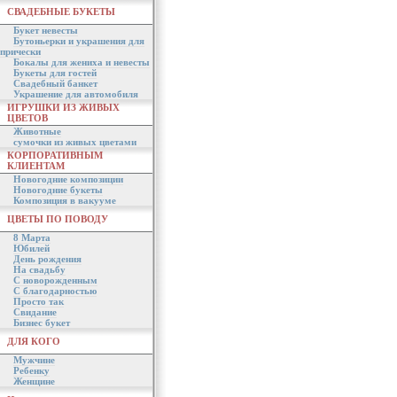
СВАДЕБНЫЕ БУКЕТЫ
Букет невесты
Бутоньерки и украшения для
прически
Бокалы для жениха и невесты
Букеты для гостей
Свадебный банкет
Украшение для автомобиля
ИГРУШКИ ИЗ ЖИВЫХ
ЦВЕТОВ
Животные
сумочки из живых цветами
КОРПОРАТИВНЫМ
КЛИЕНТАМ
Новогодние композиции
Новогодние букеты
Композиция в вакууме
ЦВЕТЫ ПО ПОВОДУ
8 Марта
Юбилей
День рождения
На свадьбу
С новорожденным
С благодарностью
Просто так
Свидание
Бизнес букет
ДЛЯ КОГО
Мужчине
Ребенку
Женщине