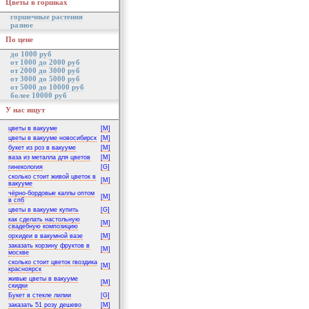
Цветы в горшках
горшечные растения
разное
По цене
до 1000 руб
от 1000 до 2000 руб
от 2000 до 3000 руб
от 3000 до 5000 руб
от 5000 до 10000 руб
более 10000 руб
У нас ищут
цветы в вакууме
[M]
цветы в вакууме новосибирск
[M]
букет из роз в вакууме
[M]
ваза из металла для цветов
[M]
гинекология
[G]
сколько стоит живой цветок в
[M]
вакууме
чёрно-бордовые каллы оптом
[M]
в спб
цветы в вакууме купить
[G]
как сделать настольную
[M]
свадебную композицию
орхидеи в вакумной вазе
[M]
заказать корзину фруктов в
[M]
москве
сколько стоит цветок гвоздика
[M]
красноярск
живые цветы в вакууме
[M]
скидки
Букет в стекле лилии
[G]
заказать 51 розу дешево
[M]