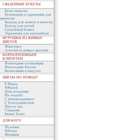
СВАДЕБНЫЕ БУКЕТЫ
Букет невесты
Бутоньерки и украшения для
прически
Бокалы для жениха и невесты
Букеты для гостей
Свадебный банкет
Украшение для автомобиля
ИГРУШКИ ИЗ ЖИВЫХ
ЦВЕТОВ
Животные
сумочки из живых цветами
КОРПОРАТИВНЫМ
КЛИЕНТАМ
Новогодние композиции
Новогодние букеты
Композиция в вакууме
ЦВЕТЫ ПО ПОВОДУ
8 Марта
Юбилей
День рождения
На свадьбу
С новорожденным
С благодарностью
Просто так
Свидание
Бизнес букет
ДЛЯ КОГО
Мужчине
Ребенку
Женщине