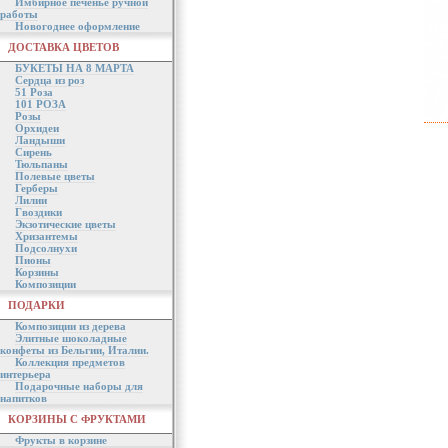
Имбирное печенье ручной
работы
Новогоднее оформление
ДОСТАВКА ЦВЕТОВ
БУКЕТЫ НА 8 МАРТА
Сердца из роз
51 Роза
101 РОЗА
Розы
Орхидеи
Ландыши
Сирень
Тюльпаны
Полевые цветы
Герберы
Лилии
Гвоздики
Экзотические цветы
Хризантемы
Подсолнухи
Пионы
Корзины
Композиции
ПОДАРКИ
Композиции из дерева
Элитные шоколадные
конфеты из Бельгии, Италии.
Коллекция предметов
интерьера
Подарочные наборы для
напитков
КОРЗИНЫ С ФРУКТАМИ
Фрукты в корзине