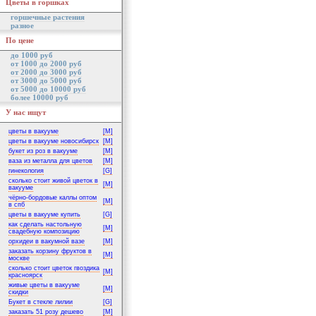
Цветы в горшках
горшечные растения
разное
По цене
до 1000 руб
от 1000 до 2000 руб
от 2000 до 3000 руб
от 3000 до 5000 руб
от 5000 до 10000 руб
более 10000 руб
У нас ищут
цветы в вакууме
[M]
цветы в вакууме новосибирск
[M]
букет из роз в вакууме
[M]
ваза из металла для цветов
[M]
гинекология
[G]
сколько стоит живой цветок в
[M]
вакууме
чёрно-бордовые каллы оптом
[M]
в спб
цветы в вакууме купить
[G]
как сделать настольную
[M]
свадебную композицию
орхидеи в вакумной вазе
[M]
заказать корзину фруктов в
[M]
москве
сколько стоит цветок гвоздика
[M]
красноярск
живые цветы в вакууме
[M]
скидки
Букет в стекле лилии
[G]
заказать 51 розу дешево
[M]