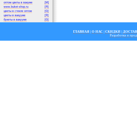
оптом цветы в вакуме
[M]
www.buket-shop.ru
[Я]
цветы в стекле оптом
[G]
цветы в вакууме
[Я]
букеты в вакууме
[G]
ГЛАВНАЯ
|
О НАС
|
СКИДКИ
|
ДОСТА
Разработка и пр