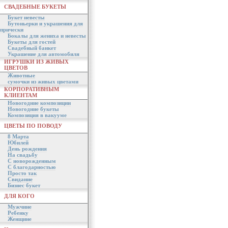
СВАДЕБНЫЕ БУКЕТЫ
Букет невесты
Бутоньерки и украшения для
прически
Бокалы для жениха и невесты
Букеты для гостей
Свадебный банкет
Украшение для автомобиля
ИГРУШКИ ИЗ ЖИВЫХ
ЦВЕТОВ
Животные
сумочки из живых цветами
КОРПОРАТИВНЫМ
КЛИЕНТАМ
Новогодние композиции
Новогодние букеты
Композиция в вакууме
ЦВЕТЫ ПО ПОВОДУ
8 Марта
Юбилей
День рождения
На свадьбу
С новорожденным
С благодарностью
Просто так
Свидание
Бизнес букет
ДЛЯ КОГО
Мужчине
Ребенку
Женщине