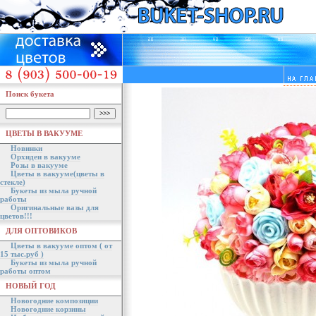
Поиск букета
ЦВЕТЫ В ВАКУУМЕ
Новинки
Орхидеи в вакууме
Розы в вакууме
Цветы в вакууме(цветы в
стекле)
Букеты из мыла ручной
работы
Оригинальные вазы для
цветов!!!
ДЛЯ ОПТОВИКОВ
Цветы в вакууме оптом ( от
15 тыс.руб )
Букеты из мыла ручной
работы оптом
НОВЫЙ ГОД
Новогодние композиции
Новогодние корзины