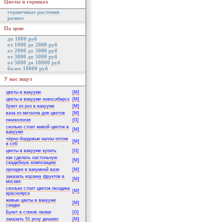
Цветы в горшках
горшечные растения
разное
По цене
до 1000 руб
от 1000 до 2000 руб
от 2000 до 3000 руб
от 3000 до 5000 руб
от 5000 до 10000 руб
более 10000 руб
У нас ищут
цветы в вакууме
[M]
цветы в вакууме новосибирск
[M]
букет из роз в вакууме
[M]
ваза из металла для цветов
[M]
гинекология
[G]
сколько стоит живой цветок в
[M]
вакууме
чёрно-бордовые каллы оптом
[M]
в спб
цветы в вакууме купить
[G]
как сделать настольную
[M]
свадебную композицию
орхидеи в вакумной вазе
[M]
заказать корзину фруктов в
[M]
москве
сколько стоит цветок гвоздика
[M]
красноярск
живые цветы в вакууме
[M]
скидки
Букет в стекле лилии
[G]
заказать 51 розу дешево
[M]