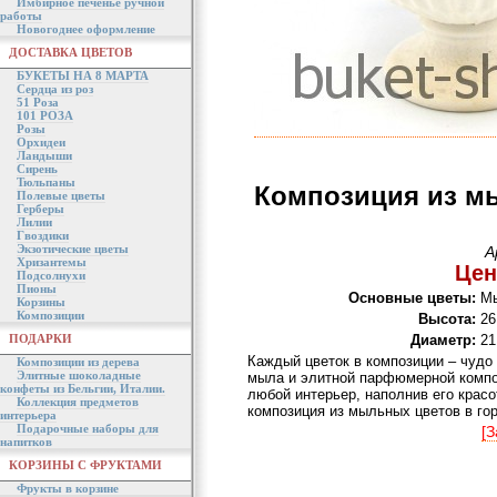
Имбирное печенье ручной
работы
Новогоднее оформление
ДОСТАВКА ЦВЕТОВ
БУКЕТЫ НА 8 МАРТА
Сердца из роз
51 Роза
101 РОЗА
Розы
Орхидеи
Ландыши
Сирень
Тюльпаны
Композиция из м
Полевые цветы
Герберы
Лилии
Гвоздики
Экзотические цветы
А
Хризантемы
Цен
Подсолнухи
Пионы
Основные цветы:
Мы
Корзины
Композиции
Высота:
26
ПОДАРКИ
Диаметр:
21
Каждый цветок в композиции – чудо 
Композиции из дерева
Элитные шоколадные
мыла и элитной парфюмерной компо
конфеты из Бельгии, Италии.
любой интерьер, наполнив его крас
Коллекция предметов
композиция из мыльных цветов в г
интерьера
Подарочные наборы для
[З
напитков
КОРЗИНЫ С ФРУКТАМИ
Фрукты в корзине