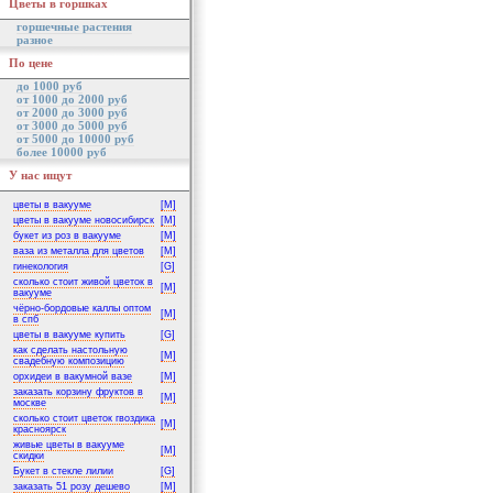
Цветы в горшках
горшечные растения
разное
По цене
до 1000 руб
от 1000 до 2000 руб
от 2000 до 3000 руб
от 3000 до 5000 руб
от 5000 до 10000 руб
более 10000 руб
У нас ищут
цветы в вакууме
[M]
цветы в вакууме новосибирск
[M]
букет из роз в вакууме
[M]
ваза из металла для цветов
[M]
гинекология
[G]
сколько стоит живой цветок в
[M]
вакууме
чёрно-бордовые каллы оптом
[M]
в спб
цветы в вакууме купить
[G]
как сделать настольную
[M]
свадебную композицию
орхидеи в вакумной вазе
[M]
заказать корзину фруктов в
[M]
москве
сколько стоит цветок гвоздика
[M]
красноярск
живые цветы в вакууме
[M]
скидки
Букет в стекле лилии
[G]
заказать 51 розу дешево
[M]