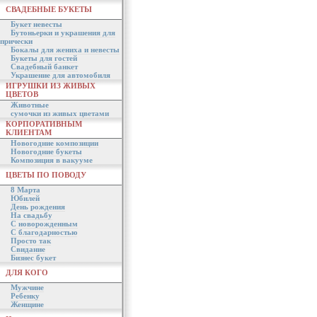
СВАДЕБНЫЕ БУКЕТЫ
Букет невесты
Бутоньерки и украшения для
прически
Бокалы для жениха и невесты
Букеты для гостей
Свадебный банкет
Украшение для автомобиля
ИГРУШКИ ИЗ ЖИВЫХ
ЦВЕТОВ
Животные
сумочки из живых цветами
КОРПОРАТИВНЫМ
КЛИЕНТАМ
Новогодние композиции
Новогодние букеты
Композиция в вакууме
ЦВЕТЫ ПО ПОВОДУ
8 Марта
Юбилей
День рождения
На свадьбу
С новорожденным
С благодарностью
Просто так
Свидание
Бизнес букет
ДЛЯ КОГО
Мужчине
Ребенку
Женщине