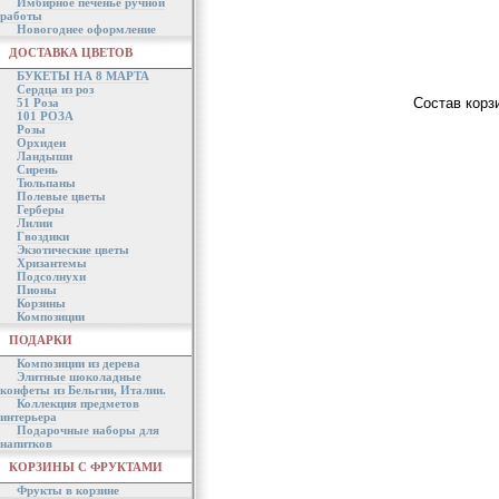
Имбирное печенье ручной
работы
Новогоднее оформление
ДОСТАВКА ЦВЕТОВ
БУКЕТЫ НА 8 МАРТА
Сердца из роз
Состав корз
51 Роза
101 РОЗА
Розы
Орхидеи
Ландыши
Сирень
Тюльпаны
Полевые цветы
Герберы
Лилии
Гвоздики
Экзотические цветы
Хризантемы
Подсолнухи
Пионы
Корзины
Композиции
ПОДАРКИ
Композиции из дерева
Элитные шоколадные
конфеты из Бельгии, Италии.
Коллекция предметов
интерьера
Подарочные наборы для
напитков
КОРЗИНЫ С ФРУКТАМИ
Фрукты в корзине