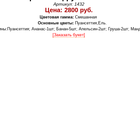
Артикул: 1432
Цена: 2800 руб.
Цветовая гамма:
Смешанная
Основные цветы:
Пуансеттия,Ель.
ины:Пуансеттия; Ананас-1шт; Банан-5шт; Апельсин-2шт; Груша-2шт; Ман
[Заказать букет]