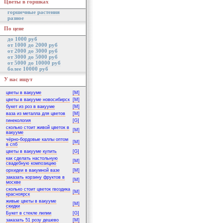
Цветы в горшках
горшечные растения
разное
По цене
до 1000 руб
от 1000 до 2000 руб
от 2000 до 3000 руб
от 3000 до 5000 руб
от 5000 до 10000 руб
более 10000 руб
У нас ищут
цветы в вакууме
[M]
цветы в вакууме новосибирск
[M]
букет из роз в вакууме
[M]
ваза из металла для цветов
[M]
гинекология
[G]
сколько стоит живой цветок в
[M]
вакууме
чёрно-бордовые каллы оптом
[M]
в спб
цветы в вакууме купить
[G]
как сделать настольную
[M]
свадебную композицию
орхидеи в вакумной вазе
[M]
заказать корзину фруктов в
[M]
москве
сколько стоит цветок гвоздика
[M]
красноярск
живые цветы в вакууме
[M]
скидки
Букет в стекле лилии
[G]
заказать 51 розу дешево
[M]