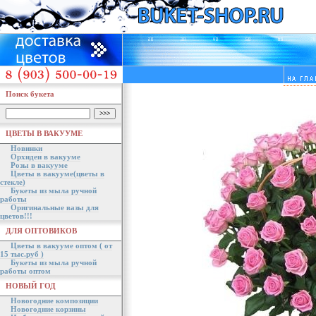
Поиск букета
ЦВЕТЫ В ВАКУУМЕ
Новинки
Орхидеи в вакууме
Розы в вакууме
Цветы в вакууме(цветы в
стекле)
Букеты из мыла ручной
работы
Оригинальные вазы для
цветов!!!
ДЛЯ ОПТОВИКОВ
Цветы в вакууме оптом ( от
15 тыс.руб )
Букеты из мыла ручной
работы оптом
НОВЫЙ ГОД
Новогодние композиции
Новогодние корзины