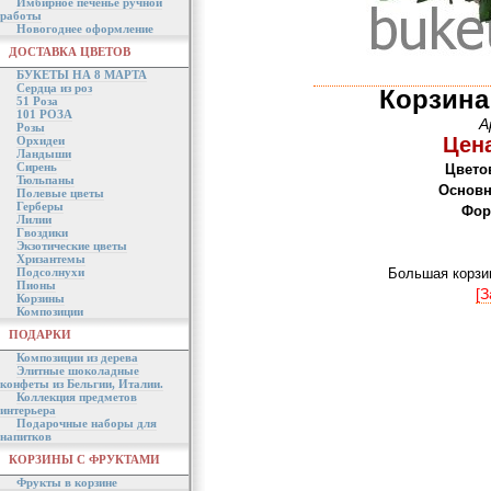
Имбирное печенье ручной
работы
Новогоднее оформление
ДОСТАВКА ЦВЕТОВ
БУКЕТЫ НА 8 МАРТА
Сердца из роз
Корзина
51 Роза
101 РОЗА
А
Розы
Цена
Орхидеи
Ландыши
Сирень
Цвето
Тюльпаны
Основн
Полевые цветы
Герберы
Фор
Лилии
Гвоздики
Экзотические цветы
Хризантемы
Подсолнухи
Большая корзин
Пионы
[З
Корзины
Композиции
ПОДАРКИ
Композиции из дерева
Элитные шоколадные
конфеты из Бельгии, Италии.
Коллекция предметов
интерьера
Подарочные наборы для
напитков
КОРЗИНЫ С ФРУКТАМИ
Фрукты в корзине