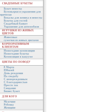
СВАДЕБНЫЕ БУКЕТЫ
Букет невесты
Бутоньерки и украшения для
прически
Бокалы для жениха и невесты
Букеты для гостей
Свадебный банкет
Украшение для автомобиля
ИГРУШКИ ИЗ ЖИВЫХ
ЦВЕТОВ
Животные
сумочки из живых цветами
КОРПОРАТИВНЫМ
КЛИЕНТАМ
Новогодние композиции
Новогодние букеты
Композиция в вакууме
ЦВЕТЫ ПО ПОВОДУ
8 Марта
Юбилей
День рождения
На свадьбу
С новорожденным
С благодарностью
Просто так
Свидание
Бизнес букет
ДЛЯ КОГО
Мужчине
Ребенку
Женщине