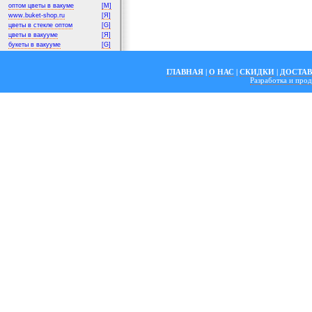
оптом цветы в вакуме
[M]
www.buket-shop.ru
[Я]
цветы в стекле оптом
[G]
цветы в вакууме
[Я]
букеты в вакууме
[G]
ГЛАВНАЯ
|
О НАС
|
СКИДКИ
|
ДОСТА
Разработка и пр