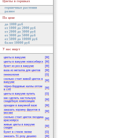
Цветы в горшках
горшечные растения
разное
По цене
до 1000 руб
от 1000 до 2000 руб
от 2000 до 3000 руб
от 3000 до 5000 руб
от 5000 до 10000 руб
более 10000 руб
У нас ищут
цветы в вакууме
[M]
цветы в вакууме новосибирск
[M]
букет из роз в вакууме
[M]
ваза из металла для цветов
[M]
гинекология
[G]
сколько стоит живой цветок в
[M]
вакууме
чёрно-бордовые каллы оптом
[M]
в спб
цветы в вакууме купить
[G]
как сделать настольную
[M]
свадебную композицию
орхидеи в вакумной вазе
[M]
заказать корзину фруктов в
[M]
москве
сколько стоит цветок гвоздика
[M]
красноярск
живые цветы в вакууме
[M]
скидки
Букет в стекле лилии
[G]
заказать 51 розу дешево
[M]