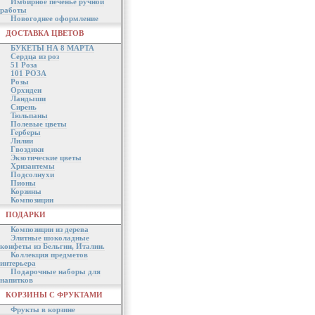
Имбирное печенье ручной
работы
Новогоднее оформление
ДОСТАВКА ЦВЕТОВ
БУКЕТЫ НА 8 МАРТА
Сердца из роз
51 Роза
101 РОЗА
Розы
Орхидеи
Ландыши
Сирень
Тюльпаны
Полевые цветы
Герберы
Лилии
Гвоздики
Экзотические цветы
Хризантемы
Подсолнухи
Пионы
Корзины
Композиции
ПОДАРКИ
Композиции из дерева
Элитные шоколадные
конфеты из Бельгии, Италии.
Коллекция предметов
интерьера
Подарочные наборы для
напитков
КОРЗИНЫ С ФРУКТАМИ
Фрукты в корзине