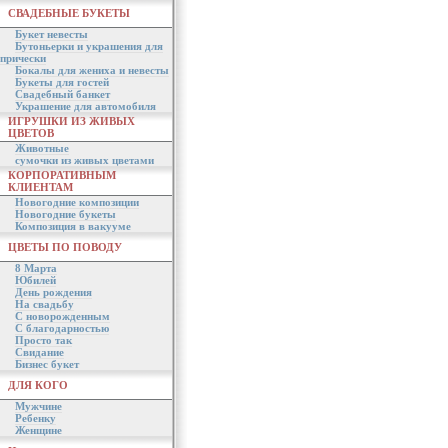
СВАДЕБНЫЕ БУКЕТЫ
Букет невесты
Бутоньерки и украшения для
прически
Бокалы для жениха и невесты
Букеты для гостей
Свадебный банкет
Украшение для автомобиля
ИГРУШКИ ИЗ ЖИВЫХ
ЦВЕТОВ
Животные
сумочки из живых цветами
КОРПОРАТИВНЫМ
КЛИЕНТАМ
Новогодние композиции
Новогодние букеты
Композиция в вакууме
ЦВЕТЫ ПО ПОВОДУ
8 Марта
Юбилей
День рождения
На свадьбу
С новорожденным
С благодарностью
Просто так
Свидание
Бизнес букет
ДЛЯ КОГО
Мужчине
Ребенку
Женщине