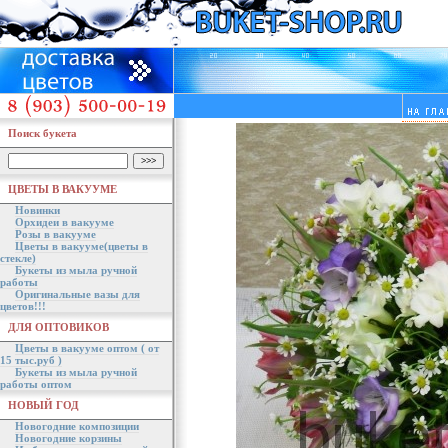
Поиск букета
ЦВЕТЫ В ВАКУУМЕ
Новинки
Орхидеи в вакууме
Розы в вакууме
Цветы в вакууме(цветы в
стекле)
Букеты из мыла ручной
работы
Оригинальные вазы для
цветов!!!
ДЛЯ ОПТОВИКОВ
Цветы в вакууме оптом ( от
15 тыс.руб )
Букеты из мыла ручной
работы оптом
НОВЫЙ ГОД
Новогодние композиции
Новогодние корзины