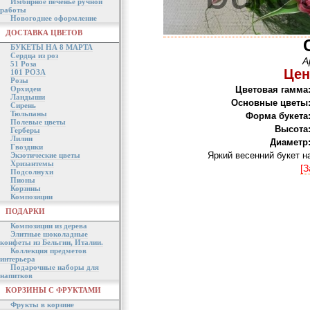
Имбирное печенье ручной
работы
Новогоднее оформление
ДОСТАВКА ЦВЕТОВ
БУКЕТЫ НА 8 МАРТА
Сердца из роз
А
51 Роза
Цен
101 РОЗА
Розы
Орхидеи
Цветовая гамма
Ландыши
Основные цветы
Сирень
Тюльпаны
Форма букета
Полевые цветы
Высота
Герберы
Лилии
Диаметр
Гвоздики
Яркий весенний букет 
Экзотические цветы
Хризантемы
[З
Подсолнухи
Пионы
Корзины
Композиции
ПОДАРКИ
Композиции из дерева
Элитные шоколадные
конфеты из Бельгии, Италии.
Коллекция предметов
интерьера
Подарочные наборы для
напитков
КОРЗИНЫ С ФРУКТАМИ
Фрукты в корзине