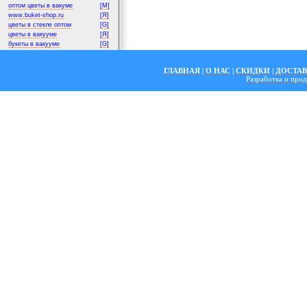
оптом цветы в вакуме
[M]
www.buket-shop.ru
[Я]
цветы в стекле оптом
[G]
цветы в вакууме
[Я]
букеты в вакууме
[G]
ГЛАВНАЯ
|
О НАС
|
СКИДКИ
|
ДОСТА
Разработка и пр