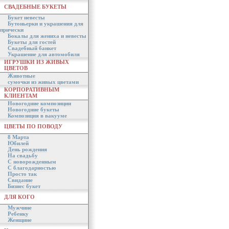
СВАДЕБНЫЕ БУКЕТЫ
Букет невесты
Бутоньерки и украшения для
прически
Бокалы для жениха и невесты
Букеты для гостей
Свадебный банкет
Украшение для автомобиля
ИГРУШКИ ИЗ ЖИВЫХ
ЦВЕТОВ
Животные
сумочки из живых цветами
КОРПОРАТИВНЫМ
КЛИЕНТАМ
Новогодние композиции
Новогодние букеты
Композиция в вакууме
ЦВЕТЫ ПО ПОВОДУ
8 Марта
Юбилей
День рождения
На свадьбу
С новорожденным
С благодарностью
Просто так
Свидание
Бизнес букет
ДЛЯ КОГО
Мужчине
Ребенку
Женщине