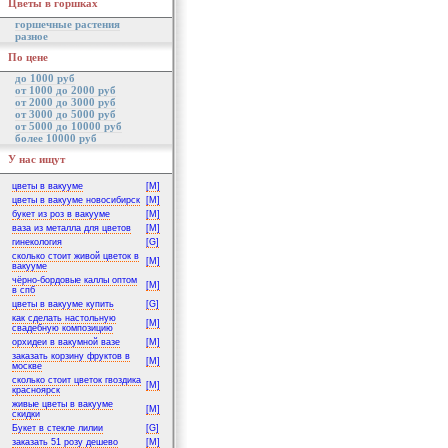
Цветы в горшках
горшечные растения
разное
По цене
до 1000 руб
от 1000 до 2000 руб
от 2000 до 3000 руб
от 3000 до 5000 руб
от 5000 до 10000 руб
более 10000 руб
У нас ищут
цветы в вакууме
[M]
цветы в вакууме новосибирск
[M]
букет из роз в вакууме
[M]
ваза из металла для цветов
[M]
гинекология
[G]
сколько стоит живой цветок в
[M]
вакууме
чёрно-бордовые каллы оптом
[M]
в спб
цветы в вакууме купить
[G]
как сделать настольную
[M]
свадебную композицию
орхидеи в вакумной вазе
[M]
заказать корзину фруктов в
[M]
москве
сколько стоит цветок гвоздика
[M]
красноярск
живые цветы в вакууме
[M]
скидки
Букет в стекле лилии
[G]
заказать 51 розу дешево
[M]