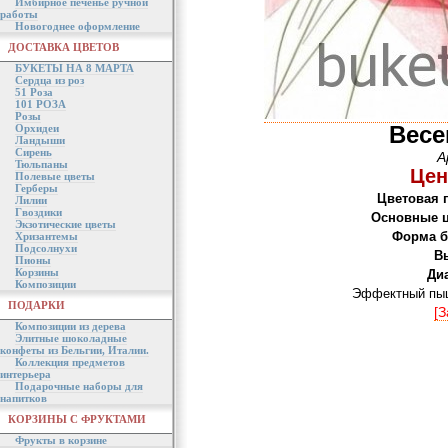
Имбирное печенье ручной
работы
Новогоднее оформление
ДОСТАВКА ЦВЕТОВ
БУКЕТЫ НА 8 МАРТА
Сердца из роз
51 Роза
101 РОЗА
Розы
Весе
Орхидеи
Ландыши
Сирень
А
Тюльпаны
Цен
Полевые цветы
Герберы
Цветовая 
Лилии
Гвоздики
Основные ц
Экзотические цветы
Форма б
Хризантемы
Подсолнухи
В
Пионы
Корзины
Ди
Композиции
Эффектный пыш
ПОДАРКИ
[З
Композиции из дерева
Элитные шоколадные
конфеты из Бельгии, Италии.
Коллекция предметов
интерьера
Подарочные наборы для
напитков
КОРЗИНЫ С ФРУКТАМИ
Фрукты в корзине