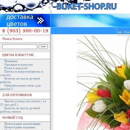
Поиск букета
ЦВЕТЫ В ВАКУУМЕ
Новинки
Орхидеи в вакууме
Розы в вакууме
Цветы в вакууме(цветы в
стекле)
Букеты из мыла ручной
работы
Оригинальные вазы для
цветов!!!
ДЛЯ ОПТОВИКОВ
Цветы в вакууме оптом ( от
15 тыс.руб )
Букеты из мыла ручной
работы оптом
НОВЫЙ ГОД
Новогодние композиции
Новогодние корзины