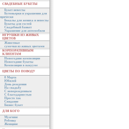
СВАДЕБНЫЕ БУКЕТЫ
Букет невесты
Бутоньерки и украшения для
прически
Бокалы для жениха и невесты
Букеты для гостей
Свадебный банкет
Украшение для автомобиля
ИГРУШКИ ИЗ ЖИВЫХ
ЦВЕТОВ
Животные
сумочки из живых цветами
КОРПОРАТИВНЫМ
КЛИЕНТАМ
Новогодние композиции
Новогодние букеты
Композиция в вакууме
ЦВЕТЫ ПО ПОВОДУ
8 Марта
Юбилей
День рождения
На свадьбу
С новорожденным
С благодарностью
Просто так
Свидание
Бизнес букет
ДЛЯ КОГО
Мужчине
Ребенку
Женщине