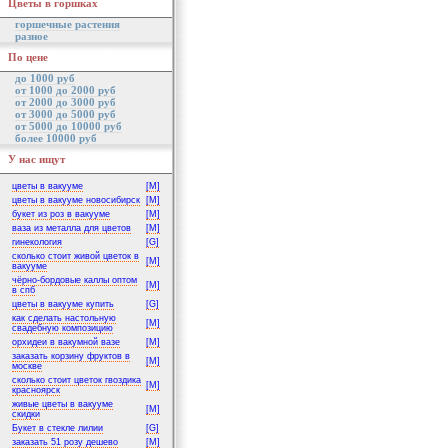
Цветы в горшках
горшечные растения
разное
По цене
до 1000 руб
от 1000 до 2000 руб
от 2000 до 3000 руб
от 3000 до 5000 руб
от 5000 до 10000 руб
более 10000 руб
У нас ищут
цветы в вакууме
[M]
цветы в вакууме новосибирск
[M]
букет из роз в вакууме
[M]
ваза из металла для цветов
[M]
гинекология
[G]
сколько стоит живой цветок в
[M]
вакууме
чёрно-бордовые каллы оптом
[M]
в спб
цветы в вакууме купить
[G]
как сделать настольную
[M]
свадебную композицию
орхидеи в вакумной вазе
[M]
заказать корзину фруктов в
[M]
москве
сколько стоит цветок гвоздика
[M]
красноярск
живые цветы в вакууме
[M]
скидки
Букет в стекле лилии
[G]
заказать 51 розу дешево
[M]