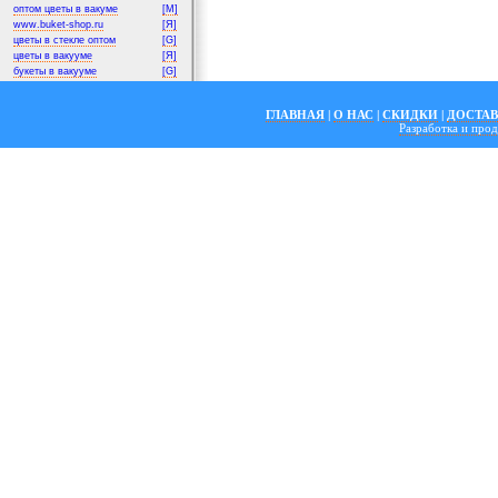
оптом цветы в вакуме
[M]
www.buket-shop.ru
[Я]
цветы в стекле оптом
[G]
цветы в вакууме
[Я]
букеты в вакууме
[G]
ГЛАВНАЯ
|
О НАС
|
СКИДКИ
|
ДОСТА
Разработка и пр