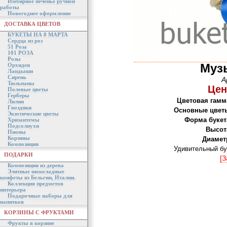
Имбирное печенье ручной
работы
Новогоднее оформление
ДОСТАВКА ЦВЕТОВ
БУКЕТЫ НА 8 МАРТА
Сердца из роз
51 Роза
101 РОЗА
Розы
Муз
Орхидеи
Ландыши
Сирень
А
Тюльпаны
Цен
Полевые цветы
Герберы
Цветовая гамм
Лилии
Гвоздики
Основные цвет
Экзотические цветы
Форма букет
Хризантемы
Подсолнухи
Высот
Пионы
Корзины
Диамет
Композиции
Удивительный бу
ПОДАРКИ
[З
Композиции из дерева
Элитные шоколадные
конфеты из Бельгии, Италии.
Коллекция предметов
интерьера
Подарочные наборы для
напитков
КОРЗИНЫ С ФРУКТАМИ
Фрукты в корзине