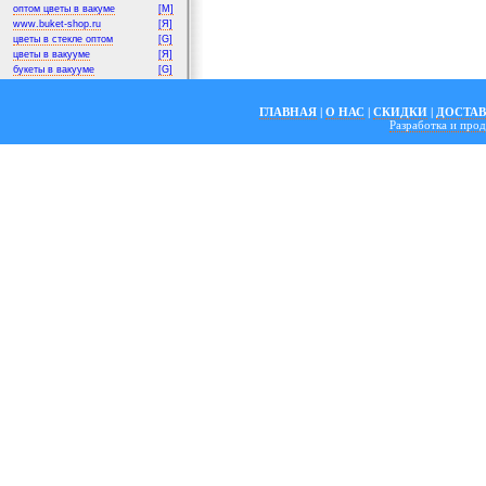
оптом цветы в вакуме
[M]
www.buket-shop.ru
[Я]
цветы в стекле оптом
[G]
цветы в вакууме
[Я]
букеты в вакууме
[G]
ГЛАВНАЯ
|
О НАС
|
СКИДКИ
|
ДОСТА
Разработка и пр