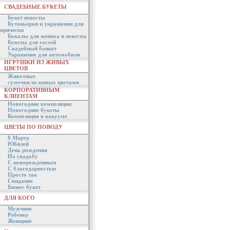
СВАДЕБНЫЕ БУКЕТЫ
Букет невесты
Бутоньерки и украшения для
прически
Бокалы для жениха и невесты
Букеты для гостей
Свадебный банкет
Украшение для автомобиля
ИГРУШКИ ИЗ ЖИВЫХ
ЦВЕТОВ
Животные
сумочки из живых цветами
КОРПОРАТИВНЫМ
КЛИЕНТАМ
Новогодние композиции
Новогодние букеты
Композиция в вакууме
ЦВЕТЫ ПО ПОВОДУ
8 Марта
Юбилей
День рождения
На свадьбу
С новорожденным
С благодарностью
Просто так
Свидание
Бизнес букет
ДЛЯ КОГО
Мужчине
Ребенку
Женщине