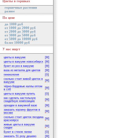
Цветы в горшках
горшечные растения
разное
По цене
до 1000 руб
от 1000 до 2000 руб
от 2000 до 3000 руб
от 3000 до 5000 руб
от 5000 до 10000 руб
более 10000 руб
У нас ищут
цветы в вакууме
[M]
цветы в вакууме новосибирск
[M]
букет из роз в вакууме
[M]
ваза из металла для цветов
[M]
гинекология
[G]
сколько стоит живой цветок в
[M]
вакууме
чёрно-бордовые каллы оптом
[M]
в спб
цветы в вакууме купить
[G]
как сделать настольную
[M]
свадебную композицию
орхидеи в вакумной вазе
[M]
заказать корзину фруктов в
[M]
москве
сколько стоит цветок гвоздика
[M]
красноярск
живые цветы в вакууме
[M]
скидки
Букет в стекле лилии
[G]
заказать 51 розу дешево
[M]