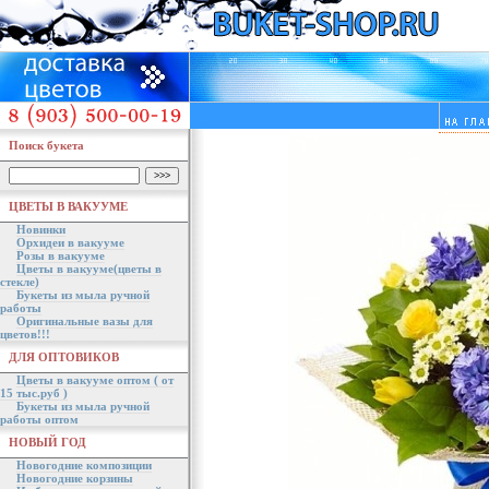
Поиск букета
ЦВЕТЫ В ВАКУУМЕ
Новинки
Орхидеи в вакууме
Розы в вакууме
Цветы в вакууме(цветы в
стекле)
Букеты из мыла ручной
работы
Оригинальные вазы для
цветов!!!
ДЛЯ ОПТОВИКОВ
Цветы в вакууме оптом ( от
15 тыс.руб )
Букеты из мыла ручной
работы оптом
НОВЫЙ ГОД
Новогодние композиции
Новогодние корзины