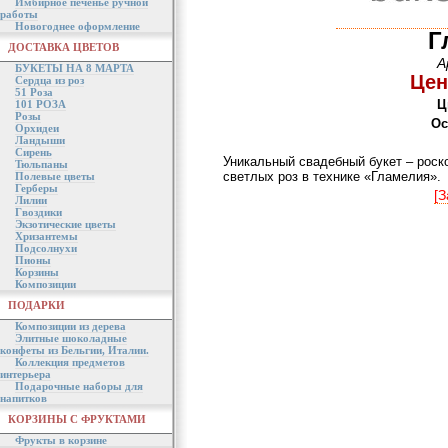
Имбирное печенье ручной
работы
Новогоднее оформление
Г
ДОСТАВКА ЦВЕТОВ
А
БУКЕТЫ НА 8 МАРТА
Цен
Сердца из роз
51 Роза
Ц
101 РОЗА
Розы
Ос
Орхидеи
Ландыши
Сирень
Уникальный свадебный букет – роск
Тюльпаны
светлых роз в технике «Гламелия».
Полевые цветы
Герберы
[З
Лилии
Гвоздики
Экзотические цветы
Хризантемы
Подсолнухи
Пионы
Корзины
Композиции
ПОДАРКИ
Композиции из дерева
Элитные шоколадные
конфеты из Бельгии, Италии.
Коллекция предметов
интерьера
Подарочные наборы для
напитков
КОРЗИНЫ С ФРУКТАМИ
Фрукты в корзине