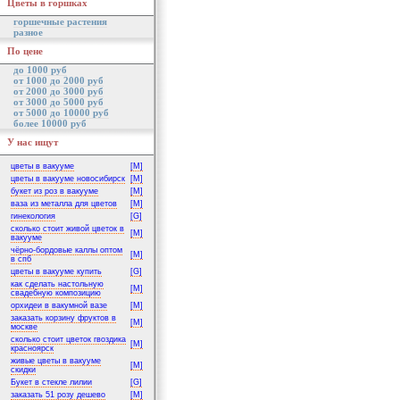
Цветы в горшках
горшечные растения
разное
По цене
до 1000 руб
от 1000 до 2000 руб
от 2000 до 3000 руб
от 3000 до 5000 руб
от 5000 до 10000 руб
более 10000 руб
У нас ищут
цветы в вакууме
[M]
цветы в вакууме новосибирск
[M]
букет из роз в вакууме
[M]
ваза из металла для цветов
[M]
гинекология
[G]
сколько стоит живой цветок в
[M]
вакууме
чёрно-бордовые каллы оптом
[M]
в спб
цветы в вакууме купить
[G]
как сделать настольную
[M]
свадебную композицию
орхидеи в вакумной вазе
[M]
заказать корзину фруктов в
[M]
москве
сколько стоит цветок гвоздика
[M]
красноярск
живые цветы в вакууме
[M]
скидки
Букет в стекле лилии
[G]
заказать 51 розу дешево
[M]