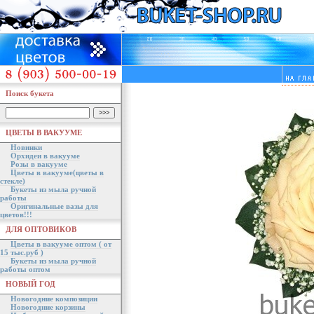
Поиск букета
ЦВЕТЫ В ВАКУУМЕ
Новинки
Орхидеи в вакууме
Розы в вакууме
Цветы в вакууме(цветы в
стекле)
Букеты из мыла ручной
работы
Оригинальные вазы для
цветов!!!
ДЛЯ ОПТОВИКОВ
Цветы в вакууме оптом ( от
15 тыс.руб )
Букеты из мыла ручной
работы оптом
НОВЫЙ ГОД
Новогодние композиции
Новогодние корзины