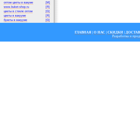
оптом цветы в вакуме
[M]
www.buket-shop.ru
[Я]
цветы в стекле оптом
[G]
цветы в вакууме
[Я]
букеты в вакууме
[G]
ГЛАВНАЯ
|
О НАС
|
СКИДКИ
|
ДОСТА
Разработка и пр