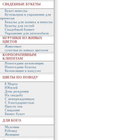
СВАДЕБНЫЕ БУКЕТЫ
Букет невесты
Бутоньерки и украшения для
прически
Бокалы для жениха и невесты
Букеты для гостей
Свадебный банкет
Украшение для автомобиля
ИГРУШКИ ИЗ ЖИВЫХ
ЦВЕТОВ
Животные
сумочки из живых цветами
КОРПОРАТИВНЫМ
КЛИЕНТАМ
Новогодние композиции
Новогодние букеты
Композиция в вакууме
ЦВЕТЫ ПО ПОВОДУ
8 Марта
Юбилей
День рождения
На свадьбу
С новорожденным
С благодарностью
Просто так
Свидание
Бизнес букет
ДЛЯ КОГО
Мужчине
Ребенку
Женщине