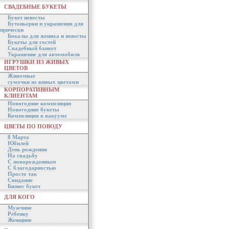
СВАДЕБНЫЕ БУКЕТЫ
Букет невесты
Бутоньерки и украшения для
прически
Бокалы для жениха и невесты
Букеты для гостей
Свадебный банкет
Украшение для автомобиля
ИГРУШКИ ИЗ ЖИВЫХ
ЦВЕТОВ
Животные
сумочки из живых цветами
КОРПОРАТИВНЫМ
КЛИЕНТАМ
Новогодние композиции
Новогодние букеты
Композиция в вакууме
ЦВЕТЫ ПО ПОВОДУ
8 Марта
Юбилей
День рождения
На свадьбу
С новорожденным
С благодарностью
Просто так
Свидание
Бизнес букет
ДЛЯ КОГО
Мужчине
Ребенку
Женщине