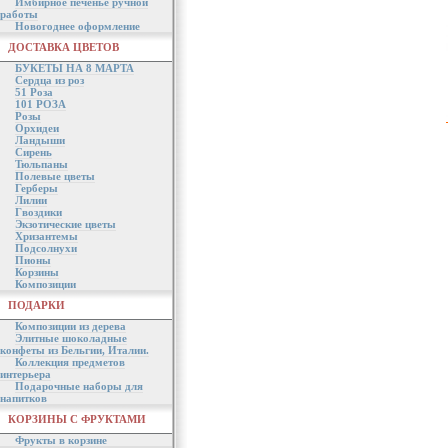
Имбирное печенье ручной
работы
Новогоднее оформление
ДОСТАВКА ЦВЕТОВ
БУКЕТЫ НА 8 МАРТА
Сердца из роз
51 Роза
101 РОЗА
Розы
Орхидеи
Ландыши
Сирень
Тюльпаны
Полевые цветы
Герберы
Лилии
Гвоздики
Экзотические цветы
Хризантемы
Подсолнухи
Пионы
Корзины
Композиции
ПОДАРКИ
Композиции из дерева
Элитные шоколадные
конфеты из Бельгии, Италии.
Коллекция предметов
интерьера
Подарочные наборы для
напитков
КОРЗИНЫ С ФРУКТАМИ
Фрукты в корзине