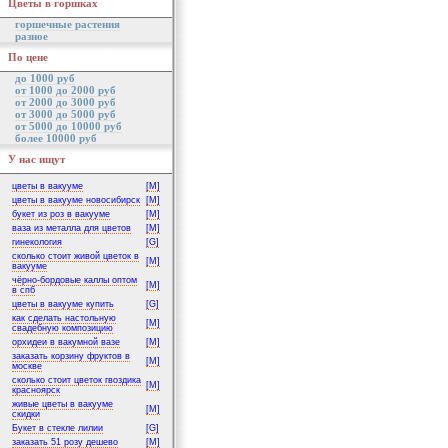
Цветы в горшках
горшечные растения
разное
По цене
до 1000 руб
от 1000 до 2000 руб
от 2000 до 3000 руб
от 3000 до 5000 руб
от 5000 до 10000 руб
более 10000 руб
У нас ищут
цветы в вакууме
[M]
цветы в вакууме новосибирск
[M]
букет из роз в вакууме
[M]
ваза из металла для цветов
[M]
гинекология
[G]
сколько стоит живой цветок в
[M]
вакууме
чёрно-бордовые каллы оптом
[M]
в спб
цветы в вакууме купить
[G]
как сделать настольную
[M]
свадебную композицию
орхидеи в вакумной вазе
[M]
заказать корзину фруктов в
[M]
москве
сколько стоит цветок гвоздика
[M]
красноярск
живые цветы в вакууме
[M]
скидки
Букет в стекле лилии
[G]
заказать 51 розу дешево
[M]