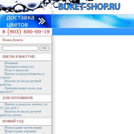
Поиск букета
ЦВЕТЫ В ВАКУУМЕ
Новинки
Орхидеи в вакууме
Розы в вакууме
Цветы в вакууме(цветы в
стекле)
Букеты из мыла ручной
работы
Оригинальные вазы для
цветов!!!
ДЛЯ ОПТОВИКОВ
Цветы в вакууме оптом ( от
15 тыс.руб )
Букеты из мыла ручной
работы оптом
НОВЫЙ ГОД
Новогодние композиции
Новогодние корзины