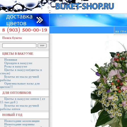
Поиск букета
ЦВЕТЫ В ВАКУУМЕ
Новинки
Орхидеи в вакууме
Розы в вакууме
Цветы в вакууме(цветы в
стекле)
Букеты из мыла ручной
работы
Оригинальные вазы для
цветов!!!
ДЛЯ ОПТОВИКОВ
Цветы в вакууме оптом ( от
15 тыс.руб )
Букеты из мыла ручной
работы оптом
НОВЫЙ ГОД
Новогодние композиции
Новогодние корзины