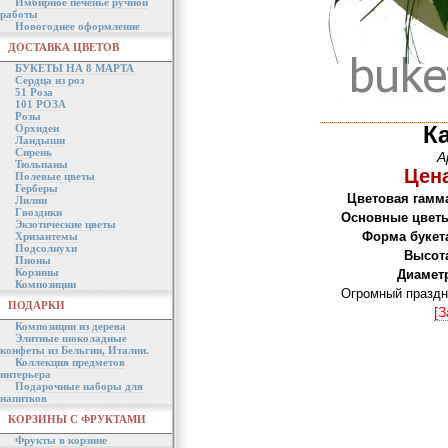
Имбирное печенье ручной
работы
Новогоднее оформление
ДОСТАВКА ЦВЕТОВ
БУКЕТЫ НА 8 МАРТА
Сердца из роз
51 Роза
101 РОЗА
Розы
К
Орхидеи
Ландыши
Сирень
А
Тюльпаны
Цена
Полевые цветы
Герберы
Цветовая гамм
Лилии
Гвоздики
Основные цвет
Экзотические цветы
Форма букет
Хризантемы
Подсолнухи
Высот
Пионы
Корзины
Диамет
Композиции
Огромный праздн
ПОДАРКИ
[З
Композиции из дерева
Элитные шоколадные
конфеты из Бельгии, Италии.
Коллекция предметов
интерьера
Подарочные наборы для
напитков
КОРЗИНЫ С ФРУКТАМИ
Фрукты в корзине