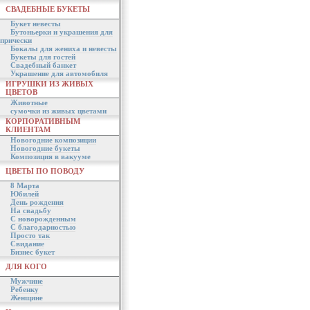
СВАДЕБНЫЕ БУКЕТЫ
Букет невесты
Бутоньерки и украшения для
прически
Бокалы для жениха и невесты
Букеты для гостей
Свадебный банкет
Украшение для автомобиля
ИГРУШКИ ИЗ ЖИВЫХ
ЦВЕТОВ
Животные
сумочки из живых цветами
КОРПОРАТИВНЫМ
КЛИЕНТАМ
Новогодние композиции
Новогодние букеты
Композиция в вакууме
ЦВЕТЫ ПО ПОВОДУ
8 Марта
Юбилей
День рождения
На свадьбу
С новорожденным
С благодарностью
Просто так
Свидание
Бизнес букет
ДЛЯ КОГО
Мужчине
Ребенку
Женщине