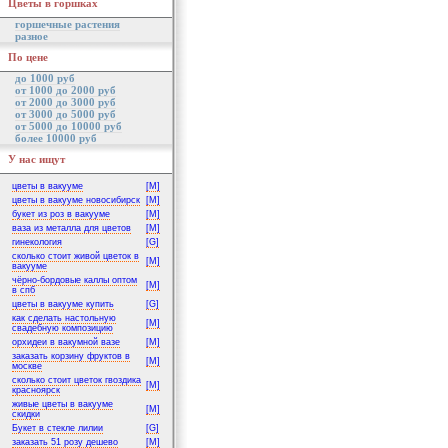
Цветы в горшках
горшечные растения
разное
По цене
до 1000 руб
от 1000 до 2000 руб
от 2000 до 3000 руб
от 3000 до 5000 руб
от 5000 до 10000 руб
более 10000 руб
У нас ищут
цветы в вакууме
[M]
цветы в вакууме новосибирск
[M]
букет из роз в вакууме
[M]
ваза из металла для цветов
[M]
гинекология
[G]
сколько стоит живой цветок в
[M]
вакууме
чёрно-бордовые каллы оптом
[M]
в спб
цветы в вакууме купить
[G]
как сделать настольную
[M]
свадебную композицию
орхидеи в вакумной вазе
[M]
заказать корзину фруктов в
[M]
москве
сколько стоит цветок гвоздика
[M]
красноярск
живые цветы в вакууме
[M]
скидки
Букет в стекле лилии
[G]
заказать 51 розу дешево
[M]