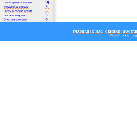
оптом цветы в вакуме
[M]
www.buket-shop.ru
[Я]
цветы в стекле оптом
[G]
цветы в вакууме
[Я]
букеты в вакууме
[G]
ГЛАВНАЯ
|
О НАС
|
СКИДКИ
|
ДОСТА
Разработка и пр