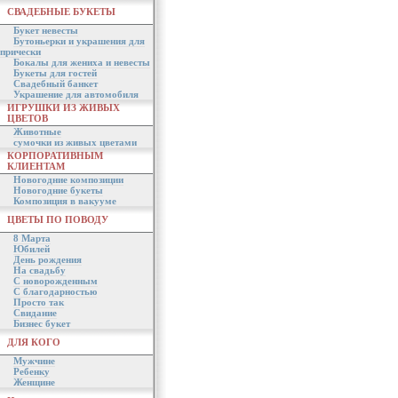
СВАДЕБНЫЕ БУКЕТЫ
Букет невесты
Бутоньерки и украшения для
прически
Бокалы для жениха и невесты
Букеты для гостей
Свадебный банкет
Украшение для автомобиля
ИГРУШКИ ИЗ ЖИВЫХ
ЦВЕТОВ
Животные
сумочки из живых цветами
КОРПОРАТИВНЫМ
КЛИЕНТАМ
Новогодние композиции
Новогодние букеты
Композиция в вакууме
ЦВЕТЫ ПО ПОВОДУ
8 Марта
Юбилей
День рождения
На свадьбу
С новорожденным
С благодарностью
Просто так
Свидание
Бизнес букет
ДЛЯ КОГО
Мужчине
Ребенку
Женщине