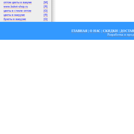
оптом цветы в вакуме
[M]
www.buket-shop.ru
[Я]
цветы в стекле оптом
[G]
цветы в вакууме
[Я]
букеты в вакууме
[G]
ГЛАВНАЯ
|
О НАС
|
СКИДКИ
|
ДОСТА
Разработка и пр