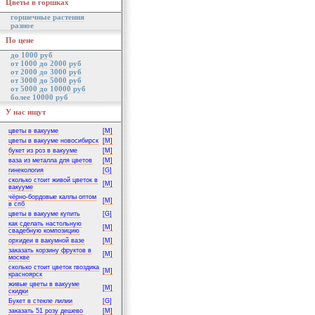
Цветы в горшках
горшечные растения
разное
По цене
до 1000 руб
от 1000 до 2000 руб
от 2000 до 3000 руб
от 3000 до 5000 руб
от 5000 до 10000 руб
более 10000 руб
У нас ищут
цветы в вакууме
[M]
цветы в вакууме новосибирск
[M]
букет из роз в вакууме
[M]
ваза из металла для цветов
[M]
гинекология
[G]
сколько стоит живой цветок в
[M]
вакууме
чёрно-бордовые каллы оптом
[M]
в спб
цветы в вакууме купить
[G]
как сделать настольную
[M]
свадебную композицию
орхидеи в вакумной вазе
[M]
заказать корзину фруктов в
[M]
москве
сколько стоит цветок гвоздика
[M]
красноярск
живые цветы в вакууме
[M]
скидки
Букет в стекле лилии
[G]
заказать 51 розу дешево
[M]