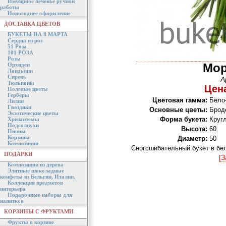
Имбирное печенье ручной
работы
Новогоднее оформление
ДОСТАВКА ЦВЕТОВ
БУКЕТЫ НА 8 МАРТА
Сердца из роз
51 Роза
101 РОЗА
Розы
Мор
Орхидеи
Ландыши
Сирень
А
Тюльпаны
Цена
Полевые цветы
Герберы
Цветовая гамма:
Бело
Лилии
Гвоздики
Основные цветы:
Брод
Экзотические цветы
Форма букета:
Круг
Хризантемы
Подсолнухи
Высота:
60
Пионы
Корзины
Диаметр:
50
Композиции
Сногсшибательный букет в бел
ПОДАРКИ
[З
Композиции из дерева
Элитные шоколадные
конфеты из Бельгии, Италии.
Коллекция предметов
интерьера
Подарочные наборы для
напитков
КОРЗИНЫ С ФРУКТАМИ
Фрукты в корзине