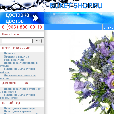
Поиск букета
ЦВЕТЫ В ВАКУУМЕ
Новинки
Орхидеи в вакууме
Розы в вакууме
Цветы в вакууме(цветы в
стекле)
Букеты из мыла ручной
работы
Оригинальные вазы для
цветов!!!
ДЛЯ ОПТОВИКОВ
Цветы в вакууме оптом ( от
15 тыс.руб )
Букеты из мыла ручной
работы оптом
НОВЫЙ ГОД
Новогодние композиции
Новогодние корзины