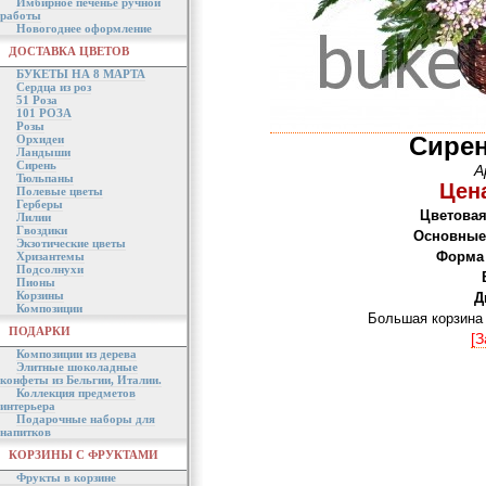
Имбирное печенье ручной
работы
Новогоднее оформление
ДОСТАВКА ЦВЕТОВ
БУКЕТЫ НА 8 МАРТА
Сердца из роз
51 Роза
101 РОЗА
Розы
Сире
Орхидеи
Ландыши
Сирень
А
Тюльпаны
Цена
Полевые цветы
Герберы
Цветовая
Лилии
Гвоздики
Основные
Экзотические цветы
Форма 
Хризантемы
Подсолнухи
Пионы
Корзины
Д
Композиции
Большая корзина 
ПОДАРКИ
[З
Композиции из дерева
Элитные шоколадные
конфеты из Бельгии, Италии.
Коллекция предметов
интерьера
Подарочные наборы для
напитков
КОРЗИНЫ С ФРУКТАМИ
Фрукты в корзине