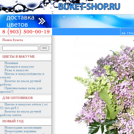
Поиск букета
ЦВЕТЫ В ВАКУУМЕ
Новинки
Орхидеи в вакууме
Розы в вакууме
Цветы в вакууме(цветы в
стекле)
Букеты из мыла ручной
работы
Оригинальные вазы для
цветов!!!
ДЛЯ ОПТОВИКОВ
Цветы в вакууме оптом ( от
15 тыс.руб )
Букеты из мыла ручной
работы оптом
НОВЫЙ ГОД
Новогодние композиции
Новогодние корзины