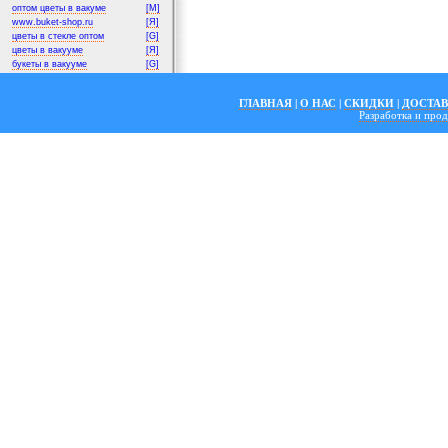
оптом цветы в вакуме
[M]
www.buket-shop.ru
[Я]
цветы в стекле оптом
[G]
цветы в вакууме
[Я]
букеты в вакууме
[G]
ГЛАВНАЯ
|
О НАС
|
СКИДКИ
|
ДОСТА
Разработка и пр