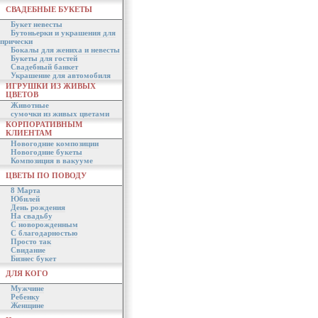
СВАДЕБНЫЕ БУКЕТЫ
Букет невесты
Бутоньерки и украшения для
прически
Бокалы для жениха и невесты
Букеты для гостей
Свадебный банкет
Украшение для автомобиля
ИГРУШКИ ИЗ ЖИВЫХ
ЦВЕТОВ
Животные
сумочки из живых цветами
КОРПОРАТИВНЫМ
КЛИЕНТАМ
Новогодние композиции
Новогодние букеты
Композиция в вакууме
ЦВЕТЫ ПО ПОВОДУ
8 Марта
Юбилей
День рождения
На свадьбу
С новорожденным
С благодарностью
Просто так
Свидание
Бизнес букет
ДЛЯ КОГО
Мужчине
Ребенку
Женщине