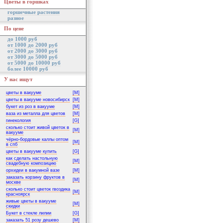
Цветы в горшках
горшечные растения
разное
По цене
до 1000 руб
от 1000 до 2000 руб
от 2000 до 3000 руб
от 3000 до 5000 руб
от 5000 до 10000 руб
более 10000 руб
У нас ищут
цветы в вакууме
[M]
цветы в вакууме новосибирск
[M]
букет из роз в вакууме
[M]
ваза из металла для цветов
[M]
гинекология
[G]
сколько стоит живой цветок в
[M]
вакууме
чёрно-бордовые каллы оптом
[M]
в спб
цветы в вакууме купить
[G]
как сделать настольную
[M]
свадебную композицию
орхидеи в вакумной вазе
[M]
заказать корзину фруктов в
[M]
москве
сколько стоит цветок гвоздика
[M]
красноярск
живые цветы в вакууме
[M]
скидки
Букет в стекле лилии
[G]
заказать 51 розу дешево
[M]