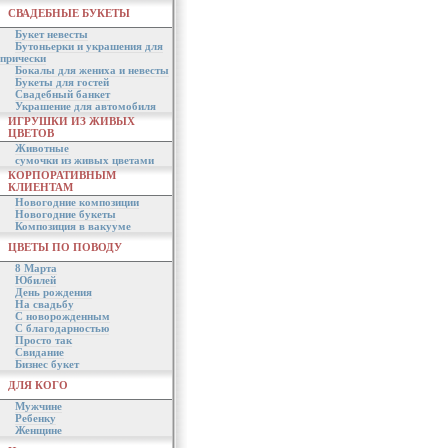
СВАДЕБНЫЕ БУКЕТЫ
Букет невесты
Бутоньерки и украшения для
прически
Бокалы для жениха и невесты
Букеты для гостей
Свадебный банкет
Украшение для автомобиля
ИГРУШКИ ИЗ ЖИВЫХ
ЦВЕТОВ
Животные
сумочки из живых цветами
КОРПОРАТИВНЫМ
КЛИЕНТАМ
Новогодние композиции
Новогодние букеты
Композиция в вакууме
ЦВЕТЫ ПО ПОВОДУ
8 Марта
Юбилей
День рождения
На свадьбу
С новорожденным
С благодарностью
Просто так
Свидание
Бизнес букет
ДЛЯ КОГО
Мужчине
Ребенку
Женщине