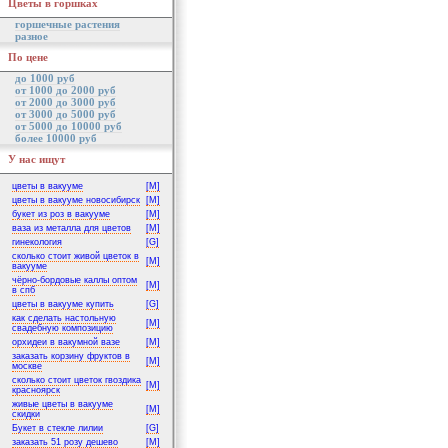
Цветы в горшках
горшечные растения
разное
По цене
до 1000 руб
от 1000 до 2000 руб
от 2000 до 3000 руб
от 3000 до 5000 руб
от 5000 до 10000 руб
более 10000 руб
У нас ищут
цветы в вакууме
[M]
цветы в вакууме новосибирск
[M]
букет из роз в вакууме
[M]
ваза из металла для цветов
[M]
гинекология
[G]
сколько стоит живой цветок в
[M]
вакууме
чёрно-бордовые каллы оптом
[M]
в спб
цветы в вакууме купить
[G]
как сделать настольную
[M]
свадебную композицию
орхидеи в вакумной вазе
[M]
заказать корзину фруктов в
[M]
москве
сколько стоит цветок гвоздика
[M]
красноярск
живые цветы в вакууме
[M]
скидки
Букет в стекле лилии
[G]
заказать 51 розу дешево
[M]