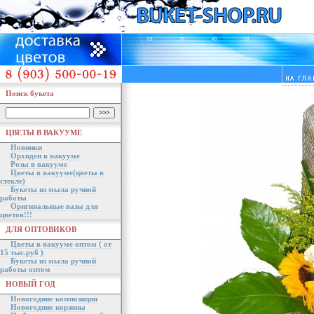
Поиск букета
ЦВЕТЫ В ВАКУУМЕ
Новинки
Орхидеи в вакууме
Розы в вакууме
Цветы в вакууме(цветы в
стекле)
Букеты из мыла ручной
работы
Оригинальные вазы для
цветов!!!
ДЛЯ ОПТОВИКОВ
Цветы в вакууме оптом ( от
15 тыс.руб )
Букеты из мыла ручной
работы оптом
НОВЫЙ ГОД
Новогодние композиции
Новогодние корзины