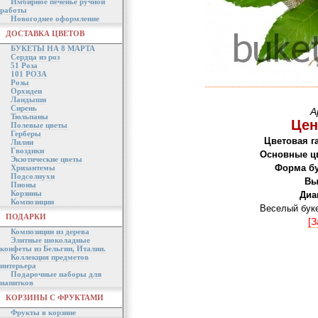
Имбирное печенье ручной
работы
Новогоднее оформление
ДОСТАВКА ЦВЕТОВ
БУКЕТЫ НА 8 МАРТА
Сердца из роз
51 Роза
101 РОЗА
Розы
Орхидеи
Ландыши
Сирень
А
Тюльпаны
Цен
Полевые цветы
Герберы
Цветовая г
Лилии
Гвоздики
Основные ц
Экзотические цветы
Форма бу
Хризантемы
Подсолнухи
Вы
Пионы
Корзины
Диа
Композиции
Веселый бук
ПОДАРКИ
[З
Композиции из дерева
Элитные шоколадные
конфеты из Бельгии, Италии.
Коллекция предметов
интерьера
Подарочные наборы для
напитков
КОРЗИНЫ С ФРУКТАМИ
Фрукты в корзине