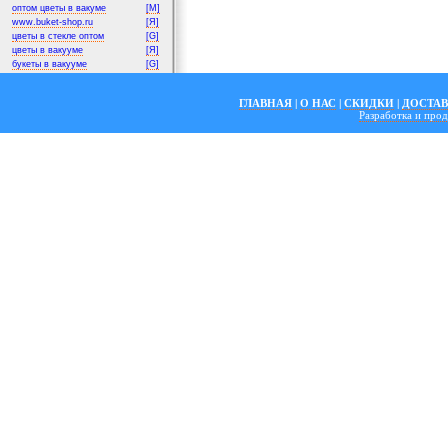
оптом цветы в вакуме
[M]
www.buket-shop.ru
[Я]
цветы в стекле оптом
[G]
цветы в вакууме
[Я]
букеты в вакууме
[G]
ГЛАВНАЯ
|
О НАС
|
СКИДКИ
|
ДОСТА
Разработка и пр