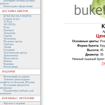
Имбирное печенье ручной
работы
Новогоднее оформление
ДОСТАВКА ЦВЕТОВ
БУКЕТЫ НА 8 МАРТА
Сердца из роз
51 Роза
101 РОЗА
К
Розы
Орхидеи
А
Ландыши
Цен
Сирень
Тюльпаны
Основные цветы:
Роз
Полевые цветы
Герберы
Форма букета:
Кр
Лилии
Гвоздики
Высота:
45
Экзотические цветы
Диаметр:
35
Хризантемы
Подсолнухи
Нежный пышный букет 
Пионы
[З
Корзины
Композиции
ПОДАРКИ
Композиции из дерева
Элитные шоколадные
конфеты из Бельгии, Италии.
Коллекция предметов
интерьера
Подарочные наборы для
напитков
КОРЗИНЫ С ФРУКТАМИ
Фрукты в корзине