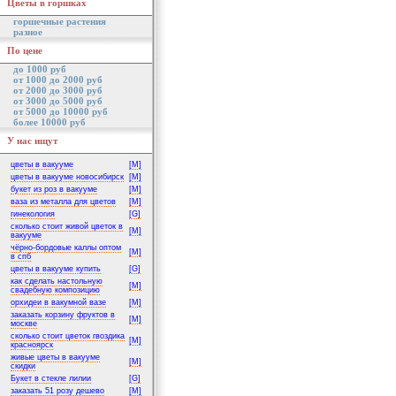
Цветы в горшках
горшечные растения
разное
По цене
до 1000 руб
от 1000 до 2000 руб
от 2000 до 3000 руб
от 3000 до 5000 руб
от 5000 до 10000 руб
более 10000 руб
У нас ищут
цветы в вакууме
[M]
цветы в вакууме новосибирск
[M]
букет из роз в вакууме
[M]
ваза из металла для цветов
[M]
гинекология
[G]
сколько стоит живой цветок в
[M]
вакууме
чёрно-бордовые каллы оптом
[M]
в спб
цветы в вакууме купить
[G]
как сделать настольную
[M]
свадебную композицию
орхидеи в вакумной вазе
[M]
заказать корзину фруктов в
[M]
москве
сколько стоит цветок гвоздика
[M]
красноярск
живые цветы в вакууме
[M]
скидки
Букет в стекле лилии
[G]
заказать 51 розу дешево
[M]