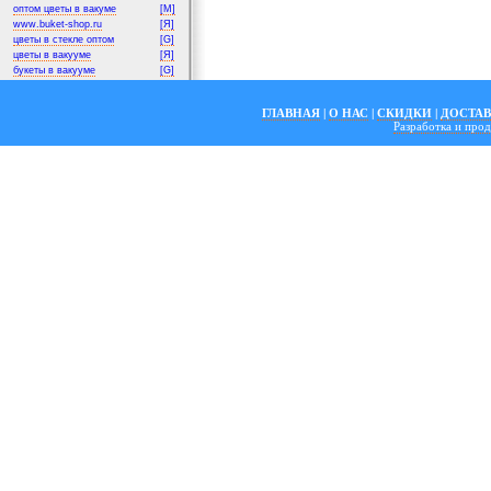
оптом цветы в вакуме
[M]
www.buket-shop.ru
[Я]
цветы в стекле оптом
[G]
цветы в вакууме
[Я]
букеты в вакууме
[G]
ГЛАВНАЯ
|
О НАС
|
СКИДКИ
|
ДОСТА
Разработка и пр