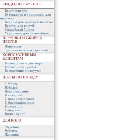
СВАДЕБНЫЕ БУКЕТЫ
Букет невесты
Бутоньерки и украшения для
прически
Бокалы для жениха и невесты
Букеты для гостей
Свадебный банкет
Украшение для автомобиля
ИГРУШКИ ИЗ ЖИВЫХ
ЦВЕТОВ
Животные
сумочки из живых цветами
КОРПОРАТИВНЫМ
КЛИЕНТАМ
Новогодние композиции
Новогодние букеты
Композиция в вакууме
ЦВЕТЫ ПО ПОВОДУ
8 Марта
Юбилей
День рождения
На свадьбу
С новорожденным
С благодарностью
Просто так
Свидание
Бизнес букет
ДЛЯ КОГО
Мужчине
Ребенку
Женщине