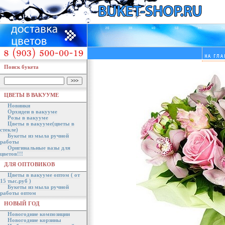
Поиск букета
ЦВЕТЫ В ВАКУУМЕ
Новинки
Орхидеи в вакууме
Розы в вакууме
Цветы в вакууме(цветы в
стекле)
Букеты из мыла ручной
работы
Оригинальные вазы для
цветов!!!
ДЛЯ ОПТОВИКОВ
Цветы в вакууме оптом ( от
15 тыс.руб )
Букеты из мыла ручной
работы оптом
НОВЫЙ ГОД
Новогодние композиции
Новогодние корзины