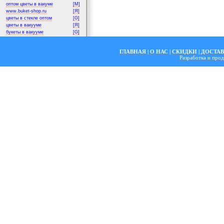
оптом цветы в вакуме
[M]
www.buket-shop.ru
[Я]
цветы в стекле оптом
[G]
цветы в вакууме
[Я]
букеты в вакууме
[G]
ГЛАВНАЯ
|
О НАС
|
СКИДКИ
|
ДОСТА
Разработка и пр