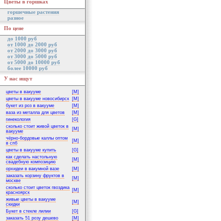
Цветы в горшках
горшечные растения
разное
По цене
до 1000 руб
от 1000 до 2000 руб
от 2000 до 3000 руб
от 3000 до 5000 руб
от 5000 до 10000 руб
более 10000 руб
У нас ищут
цветы в вакууме
[M]
цветы в вакууме новосибирск
[M]
букет из роз в вакууме
[M]
ваза из металла для цветов
[M]
гинекология
[G]
сколько стоит живой цветок в
[M]
вакууме
чёрно-бордовые каллы оптом
[M]
в спб
цветы в вакууме купить
[G]
как сделать настольную
[M]
свадебную композицию
орхидеи в вакумной вазе
[M]
заказать корзину фруктов в
[M]
москве
сколько стоит цветок гвоздика
[M]
красноярск
живые цветы в вакууме
[M]
скидки
Букет в стекле лилии
[G]
заказать 51 розу дешево
[M]