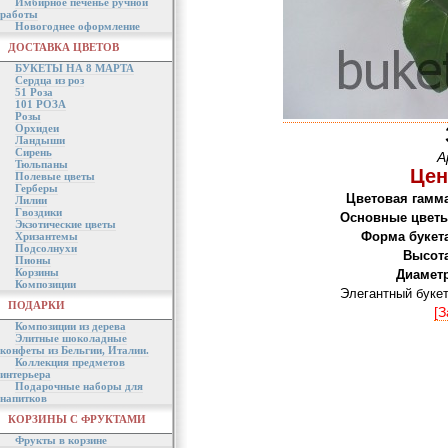
Имбирное печенье ручной
работы
Новогоднее оформление
ДОСТАВКА ЦВЕТОВ
БУКЕТЫ НА 8 МАРТА
Сердца из роз
51 Роза
101 РОЗА
Розы
Орхидеи
Ландыши
Сирень
А
Тюльпаны
Цен
Полевые цветы
Герберы
Цветовая гамма
Лилии
Гвоздики
Основные цветы
Экзотические цветы
Форма букета
Хризантемы
Подсолнухи
Высота
Пионы
Корзины
Диаметр
Композиции
Элегантный букет
ПОДАРКИ
[З
Композиции из дерева
Элитные шоколадные
конфеты из Бельгии, Италии.
Коллекция предметов
интерьера
Подарочные наборы для
напитков
КОРЗИНЫ С ФРУКТАМИ
Фрукты в корзине