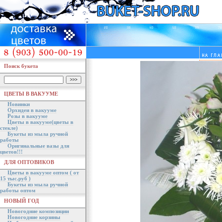
Поиск букета
ЦВЕТЫ В ВАКУУМЕ
Новинки
Орхидеи в вакууме
Розы в вакууме
Цветы в вакууме(цветы в
стекле)
Букеты из мыла ручной
работы
Оригинальные вазы для
цветов!!!
ДЛЯ ОПТОВИКОВ
Цветы в вакууме оптом ( от
15 тыс.руб )
Букеты из мыла ручной
работы оптом
НОВЫЙ ГОД
Новогодние композиции
Новогодние корзины