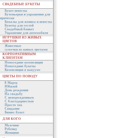
СВАДЕБНЫЕ БУКЕТЫ
Букет невесты
Бутоньерки и украшения для
прически
Бокалы для жениха и невесты
Букеты для гостей
Свадебный банкет
Украшение для автомобиля
ИГРУШКИ ИЗ ЖИВЫХ
ЦВЕТОВ
Животные
сумочки из живых цветами
КОРПОРАТИВНЫМ
КЛИЕНТАМ
Новогодние композиции
Новогодние букеты
Композиция в вакууме
ЦВЕТЫ ПО ПОВОДУ
8 Марта
Юбилей
День рождения
На свадьбу
С новорожденным
С благодарностью
Просто так
Свидание
Бизнес букет
ДЛЯ КОГО
Мужчине
Ребенку
Женщине