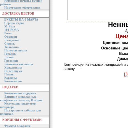
Имбирное печенье ручной
работы
Новогоднее оформление
ДОСТАВКА ЦВЕТОВ
БУКЕТЫ НА 8 МАРТА
Нежн
Сердца из роз
51 Роза
101 РОЗА
А
Розы
Цена
Орхидеи
Ландыши
Цветовая гам
Сирень
Тюльпаны
Основные цве
Полевые цветы
Высо
Герберы
Лилии
Диаме
Гвоздики
Экзотические цветы
Композиция из нежных ландышей и э
Хризантемы
заказу.
Подсолнухи
[З
Пионы
Корзины
Композиции
ПОДАРКИ
Композиции из дерева
Элитные шоколадные
конфеты из Бельгии, Италии.
Коллекция предметов
интерьера
Подарочные наборы для
напитков
КОРЗИНЫ С ФРУКТАМИ
Фрукты в корзине