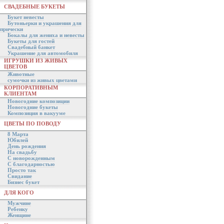
СВАДЕБНЫЕ БУКЕТЫ
Букет невесты
Бутоньерки и украшения для
прически
Бокалы для жениха и невесты
Букеты для гостей
Свадебный банкет
Украшение для автомобиля
ИГРУШКИ ИЗ ЖИВЫХ
ЦВЕТОВ
Животные
сумочки из живых цветами
КОРПОРАТИВНЫМ
КЛИЕНТАМ
Новогодние композиции
Новогодние букеты
Композиция в вакууме
ЦВЕТЫ ПО ПОВОДУ
8 Марта
Юбилей
День рождения
На свадьбу
С новорожденным
С благодарностью
Просто так
Свидание
Бизнес букет
ДЛЯ КОГО
Мужчине
Ребенку
Женщине