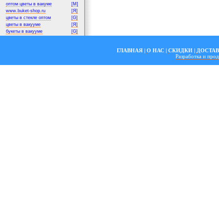
оптом цветы в вакуме
[M]
www.buket-shop.ru
[Я]
цветы в стекле оптом
[G]
цветы в вакууме
[Я]
букеты в вакууме
[G]
ГЛАВНАЯ
|
О НАС
|
СКИДКИ
|
ДОСТА
Разработка и пр