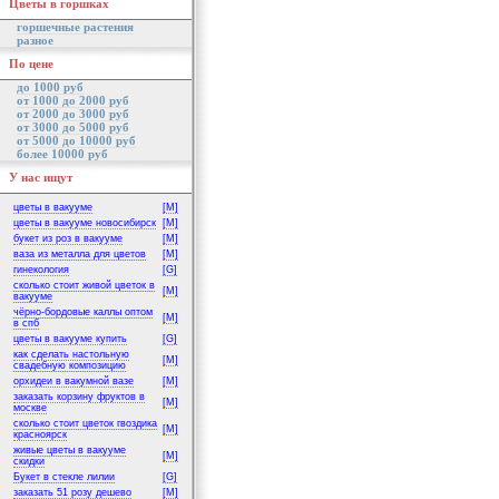
Цветы в горшках
горшечные растения
разное
По цене
до 1000 руб
от 1000 до 2000 руб
от 2000 до 3000 руб
от 3000 до 5000 руб
от 5000 до 10000 руб
более 10000 руб
У нас ищут
цветы в вакууме
[M]
цветы в вакууме новосибирск
[M]
букет из роз в вакууме
[M]
ваза из металла для цветов
[M]
гинекология
[G]
сколько стоит живой цветок в
[M]
вакууме
чёрно-бордовые каллы оптом
[M]
в спб
цветы в вакууме купить
[G]
как сделать настольную
[M]
свадебную композицию
орхидеи в вакумной вазе
[M]
заказать корзину фруктов в
[M]
москве
сколько стоит цветок гвоздика
[M]
красноярск
живые цветы в вакууме
[M]
скидки
Букет в стекле лилии
[G]
заказать 51 розу дешево
[M]