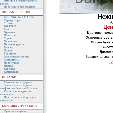
Имбирное печенье ручной
работы
Новогоднее оформление
ДОСТАВКА ЦВЕТОВ
Нежн
БУКЕТЫ НА 8 МАРТА
Сердца из роз
А
51 Роза
Цен
101 РОЗА
Розы
Орхидеи
Цветовая гамма
Ландыши
Основные цветы
Сирень
Тюльпаны
Форма букета
Полевые цветы
Высота
Герберы
Лилии
Диаметр
Гвоздики
Восхитительная к
Экзотические цветы
Хризантемы
[З
Подсолнухи
Пионы
Корзины
Композиции
ПОДАРКИ
Композиции из дерева
Элитные шоколадные
конфеты из Бельгии, Италии.
Коллекция предметов
интерьера
Подарочные наборы для
напитков
КОРЗИНЫ С ФРУКТАМИ
Фрукты в корзине