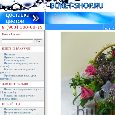
Поиск букета
ЦВЕТЫ В ВАКУУМЕ
Новинки
Орхидеи в вакууме
Розы в вакууме
Цветы в вакууме(цветы в
стекле)
Букеты из мыла ручной
работы
Оригинальные вазы для
цветов!!!
ДЛЯ ОПТОВИКОВ
Цветы в вакууме оптом ( от
15 тыс.руб )
Букеты из мыла ручной
работы оптом
НОВЫЙ ГОД
Новогодние композиции
Новогодние корзины