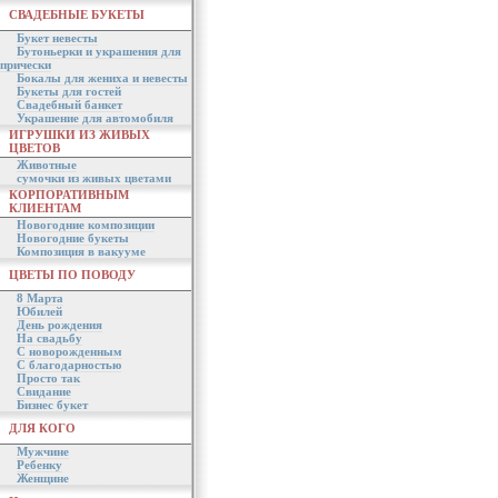
СВАДЕБНЫЕ БУКЕТЫ
Букет невесты
Бутоньерки и украшения для
прически
Бокалы для жениха и невесты
Букеты для гостей
Свадебный банкет
Украшение для автомобиля
ИГРУШКИ ИЗ ЖИВЫХ
ЦВЕТОВ
Животные
сумочки из живых цветами
КОРПОРАТИВНЫМ
КЛИЕНТАМ
Новогодние композиции
Новогодние букеты
Композиция в вакууме
ЦВЕТЫ ПО ПОВОДУ
8 Марта
Юбилей
День рождения
На свадьбу
С новорожденным
С благодарностью
Просто так
Свидание
Бизнес букет
ДЛЯ КОГО
Мужчине
Ребенку
Женщине