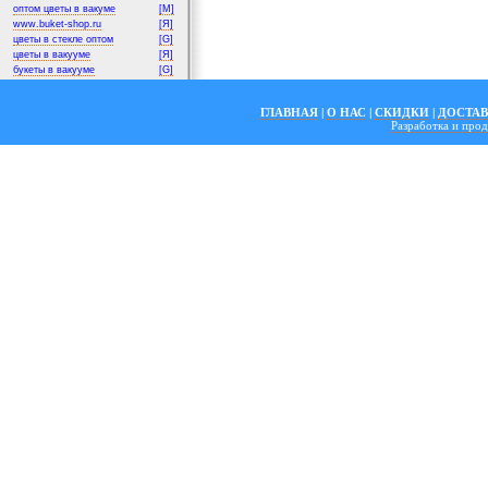
оптом цветы в вакуме
[M]
www.buket-shop.ru
[Я]
цветы в стекле оптом
[G]
цветы в вакууме
[Я]
букеты в вакууме
[G]
ГЛАВНАЯ
|
О НАС
|
СКИДКИ
|
ДОСТА
Разработка и пр