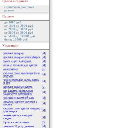
Цветы в горшках
горшечные растения
разное
По цене
до 1000 руб
от 1000 до 2000 руб
от 2000 до 3000 руб
от 3000 до 5000 руб
от 5000 до 10000 руб
более 10000 руб
У нас ищут
цветы в вакууме
[M]
цветы в вакууме новосибирск
[M]
букет из роз в вакууме
[M]
ваза из металла для цветов
[M]
гинекология
[G]
сколько стоит живой цветок в
[M]
вакууме
чёрно-бордовые каллы оптом
[M]
в спб
цветы в вакууме купить
[G]
как сделать настольную
[M]
свадебную композицию
орхидеи в вакумной вазе
[M]
заказать корзину фруктов в
[M]
москве
сколько стоит цветок гвоздика
[M]
красноярск
живые цветы в вакууме
[M]
скидки
Букет в стекле лилии
[G]
заказать 51 розу дешево
[M]