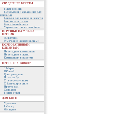
СВАДЕБНЫЕ БУКЕТЫ
Букет невесты
Бутоньерки и украшения для
прически
Бокалы для жениха и невесты
Букеты для гостей
Свадебный банкет
Украшение для автомобиля
ИГРУШКИ ИЗ ЖИВЫХ
ЦВЕТОВ
Животные
сумочки из живых цветами
КОРПОРАТИВНЫМ
КЛИЕНТАМ
Новогодние композиции
Новогодние букеты
Композиция в вакууме
ЦВЕТЫ ПО ПОВОДУ
8 Марта
Юбилей
День рождения
На свадьбу
С новорожденным
С благодарностью
Просто так
Свидание
Бизнес букет
ДЛЯ КОГО
Мужчине
Ребенку
Женщине