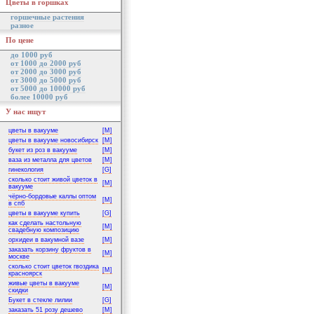
Цветы в горшках
горшечные растения
разное
По цене
до 1000 руб
от 1000 до 2000 руб
от 2000 до 3000 руб
от 3000 до 5000 руб
от 5000 до 10000 руб
более 10000 руб
У нас ищут
цветы в вакууме
[M]
цветы в вакууме новосибирск
[M]
букет из роз в вакууме
[M]
ваза из металла для цветов
[M]
гинекология
[G]
сколько стоит живой цветок в
[M]
вакууме
чёрно-бордовые каллы оптом
[M]
в спб
цветы в вакууме купить
[G]
как сделать настольную
[M]
свадебную композицию
орхидеи в вакумной вазе
[M]
заказать корзину фруктов в
[M]
москве
сколько стоит цветок гвоздика
[M]
красноярск
живые цветы в вакууме
[M]
скидки
Букет в стекле лилии
[G]
заказать 51 розу дешево
[M]