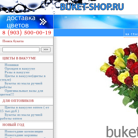
Поиск букета
ЦВЕТЫ В ВАКУУМЕ
Новинки
Орхидеи в вакууме
Розы в вакууме
Цветы в вакууме(цветы в
стекле)
Букеты из мыла ручной
работы
Оригинальные вазы для
цветов!!!
ДЛЯ ОПТОВИКОВ
Цветы в вакууме оптом ( от
15 тыс.руб )
Букеты из мыла ручной
работы оптом
НОВЫЙ ГОД
Новогодние композиции
Новогодние корзины