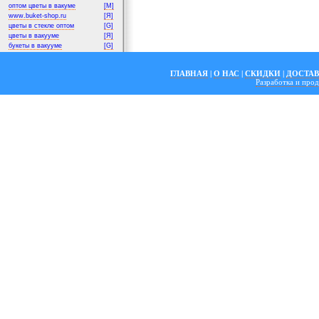
оптом цветы в вакуме
[M]
www.buket-shop.ru
[Я]
цветы в стекле оптом
[G]
цветы в вакууме
[Я]
букеты в вакууме
[G]
ГЛАВНАЯ
|
О НАС
|
СКИДКИ
|
ДОСТА
Разработка и пр