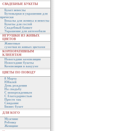
СВАДЕБНЫЕ БУКЕТЫ
Букет невесты
Бутоньерки и украшения для
прически
Бокалы для жениха и невесты
Букеты для гостей
Свадебный банкет
Украшение для автомобиля
ИГРУШКИ ИЗ ЖИВЫХ
ЦВЕТОВ
Животные
сумочки из живых цветами
КОРПОРАТИВНЫМ
КЛИЕНТАМ
Новогодние композиции
Новогодние букеты
Композиция в вакууме
ЦВЕТЫ ПО ПОВОДУ
8 Марта
Юбилей
День рождения
На свадьбу
С новорожденным
С благодарностью
Просто так
Свидание
Бизнес букет
ДЛЯ КОГО
Мужчине
Ребенку
Женщине