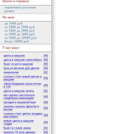
Цветы в горшках
горшечные растения
разное
По цене
до 1000 руб
от 1000 до 2000 руб
от 2000 до 3000 руб
от 3000 до 5000 руб
от 5000 до 10000 руб
более 10000 руб
У нас ищут
цветы в вакууме
[M]
цветы в вакууме новосибирск
[M]
букет из роз в вакууме
[M]
ваза из металла для цветов
[M]
гинекология
[G]
сколько стоит живой цветок в
[M]
вакууме
чёрно-бордовые каллы оптом
[M]
в спб
цветы в вакууме купить
[G]
как сделать настольную
[M]
свадебную композицию
орхидеи в вакумной вазе
[M]
заказать корзину фруктов в
[M]
москве
сколько стоит цветок гвоздика
[M]
красноярск
живые цветы в вакууме
[M]
скидки
Букет в стекле лилии
[G]
заказать 51 розу дешево
[M]