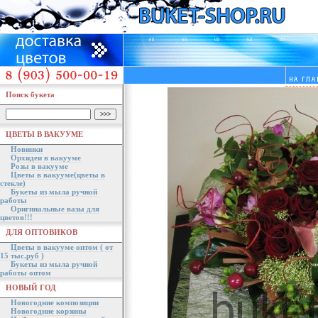
Поиск букета
ЦВЕТЫ В ВАКУУМЕ
Новинки
Орхидеи в вакууме
Розы в вакууме
Цветы в вакууме(цветы в
стекле)
Букеты из мыла ручной
работы
Оригинальные вазы для
цветов!!!
ДЛЯ ОПТОВИКОВ
Цветы в вакууме оптом ( от
15 тыс.руб )
Букеты из мыла ручной
работы оптом
НОВЫЙ ГОД
Новогодние композиции
Новогодние корзины