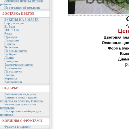
Имбирное печенье ручной
работы
Новогоднее оформление
ДОСТАВКА ЦВЕТОВ
БУКЕТЫ НА 8 МАРТА
Сердца из роз
А
51 Роза
Цен
101 РОЗА
Розы
Орхидеи
Цветовая гам
Ландыши
Основные цве
Сирень
Тюльпаны
Форма буке
Полевые цветы
Высо
Герберы
Лилии
Диаме
Гвоздики
[З
Экзотические цветы
Хризантемы
Подсолнухи
Пионы
Корзины
Композиции
ПОДАРКИ
Композиции из дерева
Элитные шоколадные
конфеты из Бельгии, Италии.
Коллекция предметов
интерьера
Подарочные наборы для
напитков
КОРЗИНЫ С ФРУКТАМИ
Фрукты в корзине