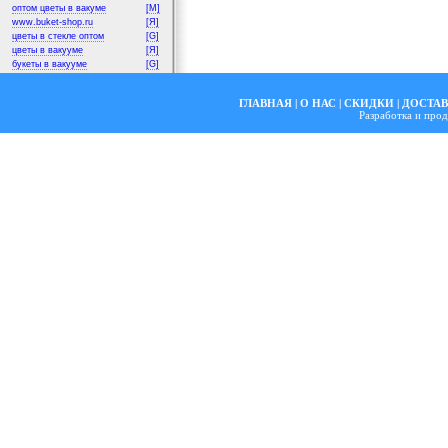
оптом цветы в вакуме
[M]
www.buket-shop.ru
[Я]
цветы в стекле оптом
[G]
цветы в вакууме
[Я]
букеты в вакууме
[G]
ГЛАВНАЯ
|
О НАС
|
СКИДКИ
|
ДОСТА
Разработка и пр