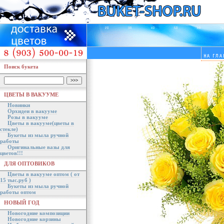
Поиск букета
ЦВЕТЫ В ВАКУУМЕ
Новинки
Орхидеи в вакууме
Розы в вакууме
Цветы в вакууме(цветы в
стекле)
Букеты из мыла ручной
работы
Оригинальные вазы для
цветов!!!
ДЛЯ ОПТОВИКОВ
Цветы в вакууме оптом ( от
15 тыс.руб )
Букеты из мыла ручной
работы оптом
НОВЫЙ ГОД
Новогодние композиции
Новогодние корзины