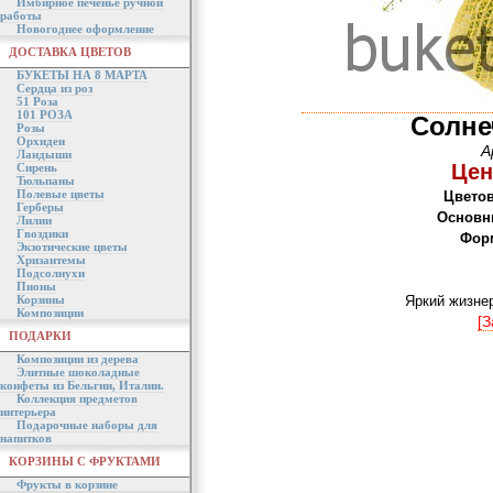
Имбирное печенье ручной
работы
Новогоднее оформление
ДОСТАВКА ЦВЕТОВ
БУКЕТЫ НА 8 МАРТА
Сердца из роз
51 Роза
101 РОЗА
Солне
Розы
Орхидеи
А
Ландыши
Цен
Сирень
Тюльпаны
Полевые цветы
Цветов
Герберы
Основн
Лилии
Гвоздики
Форм
Экзотические цветы
Хризантемы
Подсолнухи
Пионы
Корзины
Яркий жизнер
Композиции
[З
ПОДАРКИ
Композиции из дерева
Элитные шоколадные
конфеты из Бельгии, Италии.
Коллекция предметов
интерьера
Подарочные наборы для
напитков
КОРЗИНЫ С ФРУКТАМИ
Фрукты в корзине