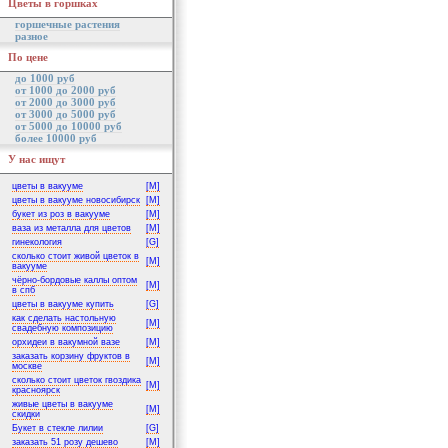
Цветы в горшках
горшечные растения
разное
По цене
до 1000 руб
от 1000 до 2000 руб
от 2000 до 3000 руб
от 3000 до 5000 руб
от 5000 до 10000 руб
более 10000 руб
У нас ищут
цветы в вакууме
[M]
цветы в вакууме новосибирск
[M]
букет из роз в вакууме
[M]
ваза из металла для цветов
[M]
гинекология
[G]
сколько стоит живой цветок в
[M]
вакууме
чёрно-бордовые каллы оптом
[M]
в спб
цветы в вакууме купить
[G]
как сделать настольную
[M]
свадебную композицию
орхидеи в вакумной вазе
[M]
заказать корзину фруктов в
[M]
москве
сколько стоит цветок гвоздика
[M]
красноярск
живые цветы в вакууме
[M]
скидки
Букет в стекле лилии
[G]
заказать 51 розу дешево
[M]