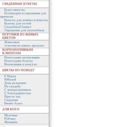
СВАДЕБНЫЕ БУКЕТЫ
Букет невесты
Бутоньерки и украшения для
прически
Бокалы для жениха и невесты
Букеты для гостей
Свадебный банкет
Украшение для автомобиля
ИГРУШКИ ИЗ ЖИВЫХ
ЦВЕТОВ
Животные
сумочки из живых цветами
КОРПОРАТИВНЫМ
КЛИЕНТАМ
Новогодние композиции
Новогодние букеты
Композиция в вакууме
ЦВЕТЫ ПО ПОВОДУ
8 Марта
Юбилей
День рождения
На свадьбу
С новорожденным
С благодарностью
Просто так
Свидание
Бизнес букет
ДЛЯ КОГО
Мужчине
Ребенку
Женщине