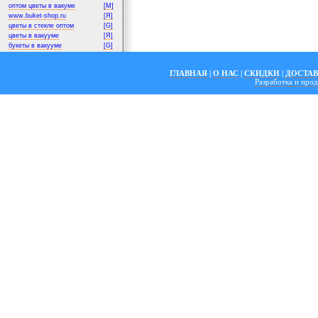
оптом цветы в вакуме
[M]
www.buket-shop.ru
[Я]
цветы в стекле оптом
[G]
цветы в вакууме
[Я]
букеты в вакууме
[G]
ГЛАВНАЯ
|
О НАС
|
СКИДКИ
|
ДОСТА
Разработка и пр