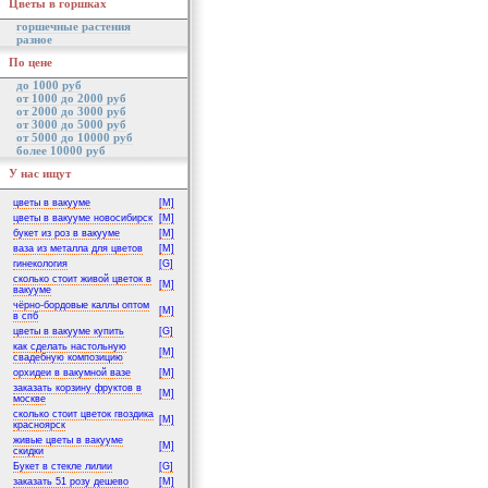
Цветы в горшках
горшечные растения
разное
По цене
до 1000 руб
от 1000 до 2000 руб
от 2000 до 3000 руб
от 3000 до 5000 руб
от 5000 до 10000 руб
более 10000 руб
У нас ищут
цветы в вакууме
[M]
цветы в вакууме новосибирск
[M]
букет из роз в вакууме
[M]
ваза из металла для цветов
[M]
гинекология
[G]
сколько стоит живой цветок в
[M]
вакууме
чёрно-бордовые каллы оптом
[M]
в спб
цветы в вакууме купить
[G]
как сделать настольную
[M]
свадебную композицию
орхидеи в вакумной вазе
[M]
заказать корзину фруктов в
[M]
москве
сколько стоит цветок гвоздика
[M]
красноярск
живые цветы в вакууме
[M]
скидки
Букет в стекле лилии
[G]
заказать 51 розу дешево
[M]