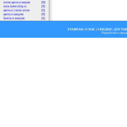
оптом цветы в вакуме
[M]
www.buket-shop.ru
[Я]
цветы в стекле оптом
[G]
цветы в вакууме
[Я]
букеты в вакууме
[G]
ГЛАВНАЯ
|
О НАС
|
СКИДКИ
|
ДОСТА
Разработка и пр