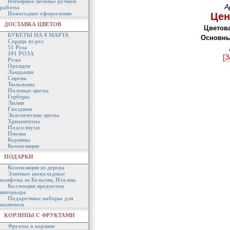
Имбирное печенье ручной
А
работы
Новогоднее оформление
Цен
ДОСТАВКА ЦВЕТОВ
Цветова
БУКЕТЫ НА 8 МАРТА
Основны
Сердца из роз
51 Роза
101 РОЗА
[З
Розы
Орхидеи
Ландыши
Сирень
Тюльпаны
Полевые цветы
Герберы
Лилии
Гвоздики
Экзотические цветы
Хризантемы
Подсолнухи
Пионы
Корзины
Композиции
ПОДАРКИ
Композиции из дерева
Элитные шоколадные
конфеты из Бельгии, Италии.
Коллекция предметов
интерьера
Подарочные наборы для
напитков
КОРЗИНЫ С ФРУКТАМИ
Фрукты в корзине