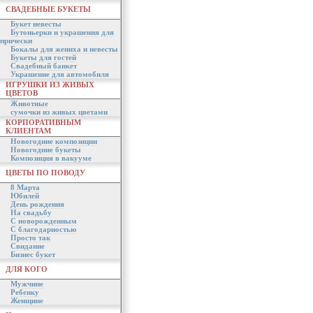
СВАДЕБНЫЕ БУКЕТЫ
Букет невесты
Бутоньерки и украшения для
прически
Бокалы для жениха и невесты
Букеты для гостей
Свадебный банкет
Украшение для автомобиля
ИГРУШКИ ИЗ ЖИВЫХ
ЦВЕТОВ
Животные
сумочки из живых цветами
КОРПОРАТИВНЫМ
КЛИЕНТАМ
Новогодние композиции
Новогодние букеты
Композиция в вакууме
ЦВЕТЫ ПО ПОВОДУ
8 Марта
Юбилей
День рождения
На свадьбу
С новорожденным
С благодарностью
Просто так
Свидание
Бизнес букет
ДЛЯ КОГО
Мужчине
Ребенку
Женщине