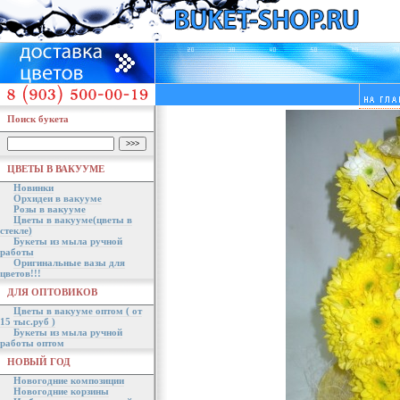
Поиск букета
ЦВЕТЫ В ВАКУУМЕ
Новинки
Орхидеи в вакууме
Розы в вакууме
Цветы в вакууме(цветы в
стекле)
Букеты из мыла ручной
работы
Оригинальные вазы для
цветов!!!
ДЛЯ ОПТОВИКОВ
Цветы в вакууме оптом ( от
15 тыс.руб )
Букеты из мыла ручной
работы оптом
НОВЫЙ ГОД
Новогодние композиции
Новогодние корзины