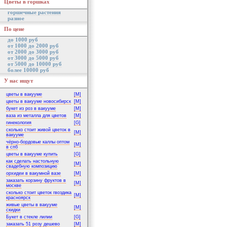
Цветы в горшках
горшечные растения
разное
По цене
до 1000 руб
от 1000 до 2000 руб
от 2000 до 3000 руб
от 3000 до 5000 руб
от 5000 до 10000 руб
более 10000 руб
У нас ищут
цветы в вакууме
[M]
цветы в вакууме новосибирск
[M]
букет из роз в вакууме
[M]
ваза из металла для цветов
[M]
гинекология
[G]
сколько стоит живой цветок в
[M]
вакууме
чёрно-бордовые каллы оптом
[M]
в спб
цветы в вакууме купить
[G]
как сделать настольную
[M]
свадебную композицию
орхидеи в вакумной вазе
[M]
заказать корзину фруктов в
[M]
москве
сколько стоит цветок гвоздика
[M]
красноярск
живые цветы в вакууме
[M]
скидки
Букет в стекле лилии
[G]
заказать 51 розу дешево
[M]