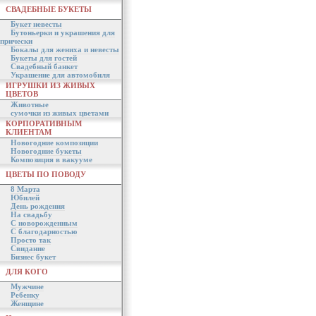
СВАДЕБНЫЕ БУКЕТЫ
Букет невесты
Бутоньерки и украшения для
прически
Бокалы для жениха и невесты
Букеты для гостей
Свадебный банкет
Украшение для автомобиля
ИГРУШКИ ИЗ ЖИВЫХ
ЦВЕТОВ
Животные
сумочки из живых цветами
КОРПОРАТИВНЫМ
КЛИЕНТАМ
Новогодние композиции
Новогодние букеты
Композиция в вакууме
ЦВЕТЫ ПО ПОВОДУ
8 Марта
Юбилей
День рождения
На свадьбу
С новорожденным
С благодарностью
Просто так
Свидание
Бизнес букет
ДЛЯ КОГО
Мужчине
Ребенку
Женщине