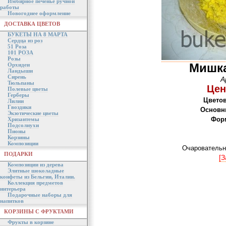
Имбирное печенье ручной
работы
Новогоднее оформление
ДОСТАВКА ЦВЕТОВ
БУКЕТЫ НА 8 МАРТА
Сердца из роз
51 Роза
101 РОЗА
Розы
Мишк
Орхидеи
Ландыши
Сирень
А
Тюльпаны
Цен
Полевые цветы
Герберы
Цветов
Лилии
Гвоздики
Основн
Экзотические цветы
Форм
Хризантемы
Подсолнухи
Пионы
Корзины
Композиции
Очаровательн
ПОДАРКИ
[З
Композиции из дерева
Элитные шоколадные
конфеты из Бельгии, Италии.
Коллекция предметов
интерьера
Подарочные наборы для
напитков
КОРЗИНЫ С ФРУКТАМИ
Фрукты в корзине