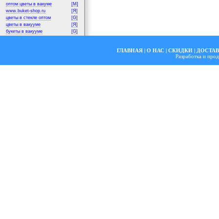
оптом цветы в вакуме
[M]
www.buket-shop.ru
[Я]
цветы в стекле оптом
[G]
цветы в вакууме
[Я]
букеты в вакууме
[G]
ГЛАВНАЯ
|
О НАС
|
СКИДКИ
|
ДОСТА
Разработка и пр