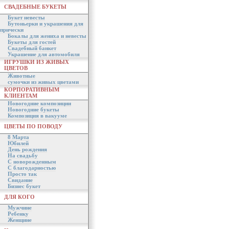
СВАДЕБНЫЕ БУКЕТЫ
Букет невесты
Бутоньерки и украшения для
прически
Бокалы для жениха и невесты
Букеты для гостей
Свадебный банкет
Украшение для автомобиля
ИГРУШКИ ИЗ ЖИВЫХ
ЦВЕТОВ
Животные
сумочки из живых цветами
КОРПОРАТИВНЫМ
КЛИЕНТАМ
Новогодние композиции
Новогодние букеты
Композиция в вакууме
ЦВЕТЫ ПО ПОВОДУ
8 Марта
Юбилей
День рождения
На свадьбу
С новорожденным
С благодарностью
Просто так
Свидание
Бизнес букет
ДЛЯ КОГО
Мужчине
Ребенку
Женщине