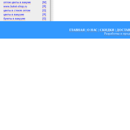
оптом цветы в вакуме
[M]
www.buket-shop.ru
[Я]
цветы в стекле оптом
[G]
цветы в вакууме
[Я]
букеты в вакууме
[G]
ГЛАВНАЯ
|
О НАС
|
СКИДКИ
|
ДОСТА
Разработка и пр