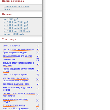
Цветы в горшках
горшечные растения
разное
По цене
до 1000 руб
от 1000 до 2000 руб
от 2000 до 3000 руб
от 3000 до 5000 руб
от 5000 до 10000 руб
более 10000 руб
У нас ищут
цветы в вакууме
[M]
цветы в вакууме новосибирск
[M]
букет из роз в вакууме
[M]
ваза из металла для цветов
[M]
гинекология
[G]
сколько стоит живой цветок в
[M]
вакууме
чёрно-бордовые каллы оптом
[M]
в спб
цветы в вакууме купить
[G]
как сделать настольную
[M]
свадебную композицию
орхидеи в вакумной вазе
[M]
заказать корзину фруктов в
[M]
москве
сколько стоит цветок гвоздика
[M]
красноярск
живые цветы в вакууме
[M]
скидки
Букет в стекле лилии
[G]
заказать 51 розу дешево
[M]