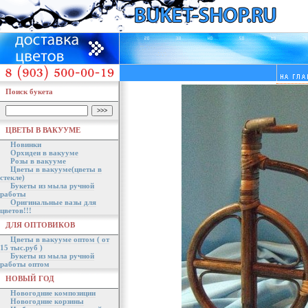
Поиск букета
ЦВЕТЫ В ВАКУУМЕ
Новинки
Орхидеи в вакууме
Розы в вакууме
Цветы в вакууме(цветы в
стекле)
Букеты из мыла ручной
работы
Оригинальные вазы для
цветов!!!
ДЛЯ ОПТОВИКОВ
Цветы в вакууме оптом ( от
15 тыс.руб )
Букеты из мыла ручной
работы оптом
НОВЫЙ ГОД
Новогодние композиции
Новогодние корзины