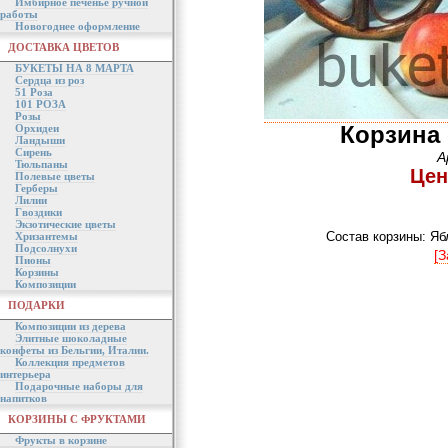
Имбирное печенье ручной
работы
Новогоднее оформление
ДОСТАВКА ЦВЕТОВ
БУКЕТЫ НА 8 МАРТА
Сердца из роз
51 Роза
101 РОЗА
Розы
Корзина
Орхидеи
Ландыши
Сирень
А
Тюльпаны
Цен
Полевые цветы
Герберы
Лилии
Гвоздики
Экзотические цветы
Состав корзины: Яб
Хризантемы
Подсолнухи
[З
Пионы
Корзины
Композиции
ПОДАРКИ
Композиции из дерева
Элитные шоколадные
конфеты из Бельгии, Италии.
Коллекция предметов
интерьера
Подарочные наборы для
напитков
КОРЗИНЫ С ФРУКТАМИ
Фрукты в корзине