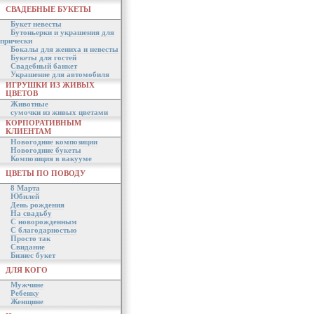
СВАДЕБНЫЕ БУКЕТЫ
Букет невесты
Бутоньерки и украшения для
прически
Бокалы для жениха и невесты
Букеты для гостей
Свадебный банкет
Украшение для автомобиля
ИГРУШКИ ИЗ ЖИВЫХ
ЦВЕТОВ
Животные
сумочки из живых цветами
КОРПОРАТИВНЫМ
КЛИЕНТАМ
Новогодние композиции
Новогодние букеты
Композиция в вакууме
ЦВЕТЫ ПО ПОВОДУ
8 Марта
Юбилей
День рождения
На свадьбу
С новорожденным
С благодарностью
Просто так
Свидание
Бизнес букет
ДЛЯ КОГО
Мужчине
Ребенку
Женщине