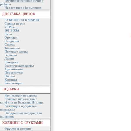
Имбирное печенье ручной
работы
Новогоднее оформление
ДОСТАВКА ЦВЕТОВ
БУКЕТЫ НА 8 МАРТА
Сердца из роз
51 Роза
101 РОЗА
Розы
Орхидеи
Ландыши
Сирень
Тюльпаны
Полевые цветы
Герберы
Лилии
Гвоздики
Экзотические цветы
Хризантемы
Подсолнухи
Пионы
Корзины
Композиции
ПОДАРКИ
Композиции из дерева
Элитные шоколадные
конфеты из Бельгии, Италии.
Коллекция предметов
интерьера
Подарочные наборы для
напитков
КОРЗИНЫ С ФРУКТАМИ
Фрукты в корзине