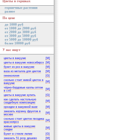
Цветы в горшках
горшечные растения
разное
По цене
до 1000 руб
от 1000 до 2000 руб
от 2000 до 3000 руб
от 3000 до 5000 руб
от 5000 до 10000 руб
более 10000 руб
У нас ищут
цветы в вакууме
[M]
цветы в вакууме новосибирск
[M]
букет из роз в вакууме
[M]
ваза из металла для цветов
[M]
гинекология
[G]
сколько стоит живой цветок в
[M]
вакууме
чёрно-бордовые каллы оптом
[M]
в спб
цветы в вакууме купить
[G]
как сделать настольную
[M]
свадебную композицию
орхидеи в вакумной вазе
[M]
заказать корзину фруктов в
[M]
москве
сколько стоит цветок гвоздика
[M]
красноярск
живые цветы в вакууме
[M]
скидки
Букет в стекле лилии
[G]
заказать 51 розу дешево
[M]