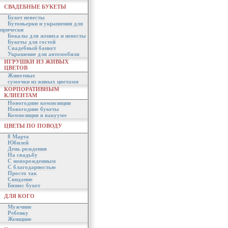
СВАДЕБНЫЕ БУКЕТЫ
Букет невесты
Бутоньерки и украшения для
прически
Бокалы для жениха и невесты
Букеты для гостей
Свадебный банкет
Украшение для автомобиля
ИГРУШКИ ИЗ ЖИВЫХ
ЦВЕТОВ
Животные
сумочки из живых цветами
КОРПОРАТИВНЫМ
КЛИЕНТАМ
Новогодние композиции
Новогодние букеты
Композиция в вакууме
ЦВЕТЫ ПО ПОВОДУ
8 Марта
Юбилей
День рождения
На свадьбу
С новорожденным
С благодарностью
Просто так
Свидание
Бизнес букет
ДЛЯ КОГО
Мужчине
Ребенку
Женщине