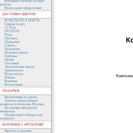
Имбирное печенье ручной
работы
Новогоднее оформление
ДОСТАВКА ЦВЕТОВ
БУКЕТЫ НА 8 МАРТА
Сердца из роз
51 Роза
101 РОЗА
Розы
К
Орхидеи
Ландыши
Сирень
Тюльпаны
Полевые цветы
Герберы
Лилии
Гвоздики
Экзотические цветы
Хризантемы
Подсолнухи
Композиц
Пионы
Корзины
Композиции
ПОДАРКИ
Композиции из дерева
Элитные шоколадные
конфеты из Бельгии, Италии.
Коллекция предметов
интерьера
Подарочные наборы для
напитков
КОРЗИНЫ С ФРУКТАМИ
Фрукты в корзине