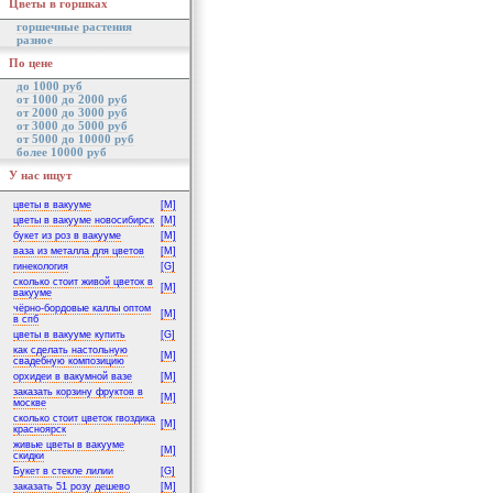
Цветы в горшках
горшечные растения
разное
По цене
до 1000 руб
от 1000 до 2000 руб
от 2000 до 3000 руб
от 3000 до 5000 руб
от 5000 до 10000 руб
более 10000 руб
У нас ищут
цветы в вакууме
[M]
цветы в вакууме новосибирск
[M]
букет из роз в вакууме
[M]
ваза из металла для цветов
[M]
гинекология
[G]
сколько стоит живой цветок в
[M]
вакууме
чёрно-бордовые каллы оптом
[M]
в спб
цветы в вакууме купить
[G]
как сделать настольную
[M]
свадебную композицию
орхидеи в вакумной вазе
[M]
заказать корзину фруктов в
[M]
москве
сколько стоит цветок гвоздика
[M]
красноярск
живые цветы в вакууме
[M]
скидки
Букет в стекле лилии
[G]
заказать 51 розу дешево
[M]