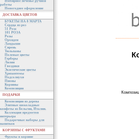
Имбирное печенье ручной
работы
Новогоднее оформление
ДОСТАВКА ЦВЕТОВ
БУКЕТЫ НА 8 МАРТА
Сердца из роз
51 Роза
101 РОЗА
Розы
Орхидеи
Ландыши
Сирень
Тюльпаны
К
Полевые цветы
Герберы
Лилии
Гвоздики
Экзотические цветы
Хризантемы
Подсолнухи
Пионы
Корзины
Композиции
Композиц
ПОДАРКИ
Композиции из дерева
Элитные шоколадные
конфеты из Бельгии, Италии.
Коллекция предметов
интерьера
Подарочные наборы для
напитков
КОРЗИНЫ С ФРУКТАМИ
Фрукты в корзине