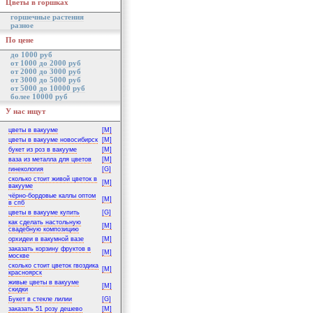
Цветы в горшках
горшечные растения
разное
По цене
до 1000 руб
от 1000 до 2000 руб
от 2000 до 3000 руб
от 3000 до 5000 руб
от 5000 до 10000 руб
более 10000 руб
У нас ищут
цветы в вакууме
[M]
цветы в вакууме новосибирск
[M]
букет из роз в вакууме
[M]
ваза из металла для цветов
[M]
гинекология
[G]
сколько стоит живой цветок в
[M]
вакууме
чёрно-бордовые каллы оптом
[M]
в спб
цветы в вакууме купить
[G]
как сделать настольную
[M]
свадебную композицию
орхидеи в вакумной вазе
[M]
заказать корзину фруктов в
[M]
москве
сколько стоит цветок гвоздика
[M]
красноярск
живые цветы в вакууме
[M]
скидки
Букет в стекле лилии
[G]
заказать 51 розу дешево
[M]