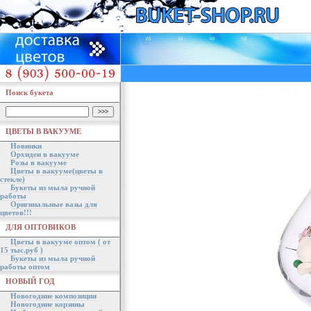
Поиск букета
ЦВЕТЫ В ВАКУУМЕ
Новинки
Орхидеи в вакууме
Розы в вакууме
Цветы в вакууме(цветы в
стекле)
Букеты из мыла ручной
работы
Оригинальные вазы для
цветов!!!
ДЛЯ ОПТОВИКОВ
Цветы в вакууме оптом ( от
15 тыс.руб )
Букеты из мыла ручной
работы оптом
НОВЫЙ ГОД
Новогодние композиции
Новогодние корзины