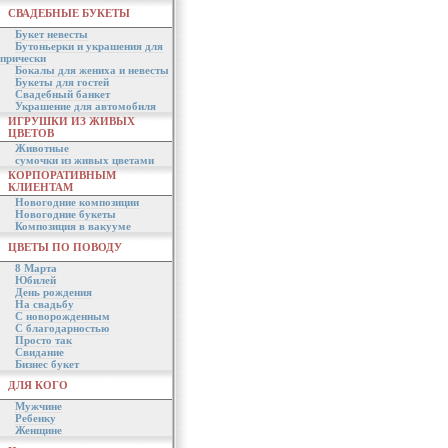
СВАДЕБНЫЕ БУКЕТЫ
Букет невесты
Бутоньерки и украшения для
прически
Бокалы для жениха и невесты
Букеты для гостей
Свадебный банкет
Украшение для автомобиля
ИГРУШКИ ИЗ ЖИВЫХ
ЦВЕТОВ
Животные
сумочки из живых цветами
КОРПОРАТИВНЫМ
КЛИЕНТАМ
Новогодние композиции
Новогодние букеты
Композиция в вакууме
ЦВЕТЫ ПО ПОВОДУ
8 Марта
Юбилей
День рождения
На свадьбу
С новорожденным
С благодарностью
Просто так
Свидание
Бизнес букет
ДЛЯ КОГО
Мужчине
Ребенку
Женщине