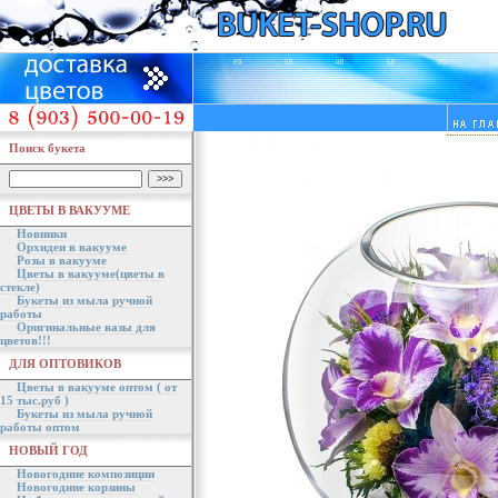
Поиск букета
ЦВЕТЫ В ВАКУУМЕ
Новинки
Орхидеи в вакууме
Розы в вакууме
Цветы в вакууме(цветы в
стекле)
Букеты из мыла ручной
работы
Оригинальные вазы для
цветов!!!
ДЛЯ ОПТОВИКОВ
Цветы в вакууме оптом ( от
15 тыс.руб )
Букеты из мыла ручной
работы оптом
НОВЫЙ ГОД
Новогодние композиции
Новогодние корзины