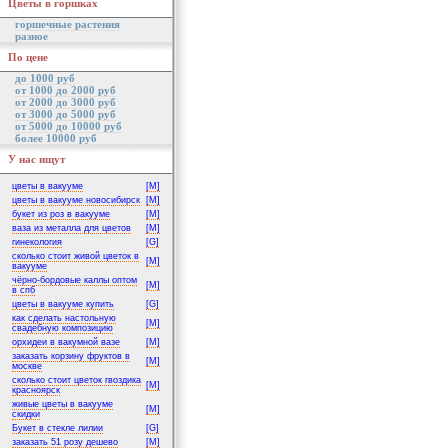
Цветы в горшках
горшечные растения
разное
По цене
до 1000 руб
от 1000 до 2000 руб
от 2000 до 3000 руб
от 3000 до 5000 руб
от 5000 до 10000 руб
более 10000 руб
У нас ищут
цветы в вакууме
[M]
цветы в вакууме новосибирск
[M]
букет из роз в вакууме
[M]
ваза из металла для цветов
[M]
гинекология
[G]
сколько стоит живой цветок в
[M]
вакууме
чёрно-бордовые каллы оптом
[M]
в спб
цветы в вакууме купить
[G]
как сделать настольную
[M]
свадебную композицию
орхидеи в вакумной вазе
[M]
заказать корзину фруктов в
[M]
москве
сколько стоит цветок гвоздика
[M]
красноярск
живые цветы в вакууме
[M]
скидки
Букет в стекле лилии
[G]
заказать 51 розу дешево
[M]