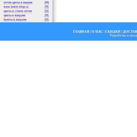
оптом цветы в вакуме
[M]
www.buket-shop.ru
[Я]
цветы в стекле оптом
[G]
цветы в вакууме
[Я]
букеты в вакууме
[G]
ГЛАВНАЯ
|
О НАС
|
СКИДКИ
|
ДОСТА
Разработка и пр