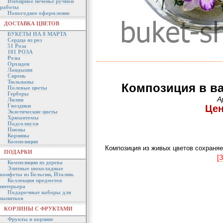
Имбирное печенье ручной
работы
Новогоднее оформление
ДОСТАВКА ЦВЕТОВ
БУКЕТЫ НА 8 МАРТА
Сердца из роз
51 Роза
101 РОЗА
Розы
Орхидеи
Ландыши
Сирень
Тюльпаны
Композиция в ва
Полевые цветы
Герберы
А
Лилии
Гвоздики
Цен
Экзотические цветы
Хризантемы
Подсолнухи
Пионы
Корзины
Композиции
Композиция из живых цветов сохраняе
ПОДАРКИ
[
Композиции из дерева
Элитные шоколадные
конфеты из Бельгии, Италии.
Коллекция предметов
интерьера
Подарочные наборы для
напитков
КОРЗИНЫ С ФРУКТАМИ
Фрукты в корзине