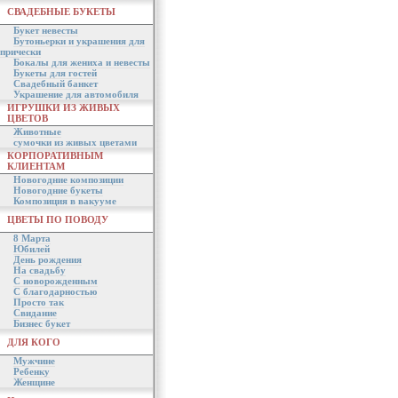
СВАДЕБНЫЕ БУКЕТЫ
Букет невесты
Бутоньерки и украшения для
прически
Бокалы для жениха и невесты
Букеты для гостей
Свадебный банкет
Украшение для автомобиля
ИГРУШКИ ИЗ ЖИВЫХ
ЦВЕТОВ
Животные
сумочки из живых цветами
КОРПОРАТИВНЫМ
КЛИЕНТАМ
Новогодние композиции
Новогодние букеты
Композиция в вакууме
ЦВЕТЫ ПО ПОВОДУ
8 Марта
Юбилей
День рождения
На свадьбу
С новорожденным
С благодарностью
Просто так
Свидание
Бизнес букет
ДЛЯ КОГО
Мужчине
Ребенку
Женщине