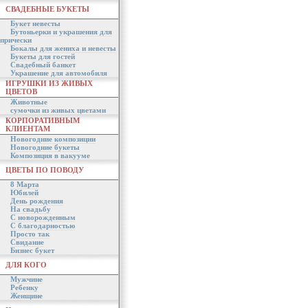
СВАДЕБНЫЕ БУКЕТЫ
Букет невесты
Бутоньерки и украшения для
прически
Бокалы для жениха и невесты
Букеты для гостей
Свадебный банкет
Украшение для автомобиля
ИГРУШКИ ИЗ ЖИВЫХ
ЦВЕТОВ
Животные
сумочки из живых цветами
КОРПОРАТИВНЫМ
КЛИЕНТАМ
Новогодние композиции
Новогодние букеты
Композиция в вакууме
ЦВЕТЫ ПО ПОВОДУ
8 Марта
Юбилей
День рождения
На свадьбу
С новорожденным
С благодарностью
Просто так
Свидание
Бизнес букет
ДЛЯ КОГО
Мужчине
Ребенку
Женщине