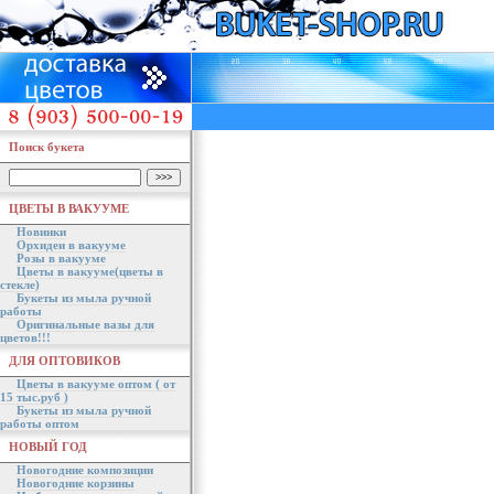
Поиск букета
ЦВЕТЫ В ВАКУУМЕ
Новинки
Орхидеи в вакууме
Розы в вакууме
Цветы в вакууме(цветы в
стекле)
Букеты из мыла ручной
работы
Оригинальные вазы для
цветов!!!
ДЛЯ ОПТОВИКОВ
Цветы в вакууме оптом ( от
15 тыс.руб )
Букеты из мыла ручной
работы оптом
НОВЫЙ ГОД
Новогодние композиции
Новогодние корзины