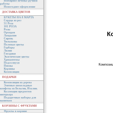
Имбирное печенье ручной
работы
Новогоднее оформление
ДОСТАВКА ЦВЕТОВ
БУКЕТЫ НА 8 МАРТА
Сердца из роз
51 Роза
101 РОЗА
Розы
К
Орхидеи
Ландыши
Сирень
Тюльпаны
Полевые цветы
Герберы
Лилии
Гвоздики
Экзотические цветы
Хризантемы
Подсолнухи
Композиц
Пионы
Корзины
Композиции
ПОДАРКИ
Композиции из дерева
Элитные шоколадные
конфеты из Бельгии, Италии.
Коллекция предметов
интерьера
Подарочные наборы для
напитков
КОРЗИНЫ С ФРУКТАМИ
Фрукты в корзине