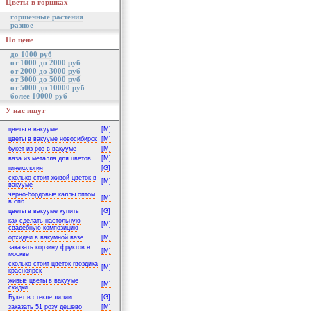
Цветы в горшках
горшечные растения
разное
По цене
до 1000 руб
от 1000 до 2000 руб
от 2000 до 3000 руб
от 3000 до 5000 руб
от 5000 до 10000 руб
более 10000 руб
У нас ищут
цветы в вакууме
[M]
цветы в вакууме новосибирск
[M]
букет из роз в вакууме
[M]
ваза из металла для цветов
[M]
гинекология
[G]
сколько стоит живой цветок в
[M]
вакууме
чёрно-бордовые каллы оптом
[M]
в спб
цветы в вакууме купить
[G]
как сделать настольную
[M]
свадебную композицию
орхидеи в вакумной вазе
[M]
заказать корзину фруктов в
[M]
москве
сколько стоит цветок гвоздика
[M]
красноярск
живые цветы в вакууме
[M]
скидки
Букет в стекле лилии
[G]
заказать 51 розу дешево
[M]