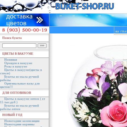
Поиск букета
ЦВЕТЫ В ВАКУУМЕ
Новинки
Орхидеи в вакууме
Розы в вакууме
Цветы в вакууме(цветы в
стекле)
Букеты из мыла ручной
работы
Оригинальные вазы для
цветов!!!
ДЛЯ ОПТОВИКОВ
Цветы в вакууме оптом ( от
15 тыс.руб )
Букеты из мыла ручной
работы оптом
НОВЫЙ ГОД
Новогодние композиции
Новогодние корзины