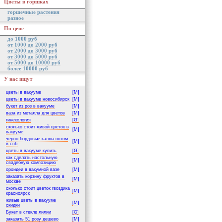
Цветы в горшках
горшечные растения
разное
По цене
до 1000 руб
от 1000 до 2000 руб
от 2000 до 3000 руб
от 3000 до 5000 руб
от 5000 до 10000 руб
более 10000 руб
У нас ищут
цветы в вакууме
[M]
цветы в вакууме новосибирск
[M]
букет из роз в вакууме
[M]
ваза из металла для цветов
[M]
гинекология
[G]
сколько стоит живой цветок в
[M]
вакууме
чёрно-бордовые каллы оптом
[M]
в спб
цветы в вакууме купить
[G]
как сделать настольную
[M]
свадебную композицию
орхидеи в вакумной вазе
[M]
заказать корзину фруктов в
[M]
москве
сколько стоит цветок гвоздика
[M]
красноярск
живые цветы в вакууме
[M]
скидки
Букет в стекле лилии
[G]
заказать 51 розу дешево
[M]