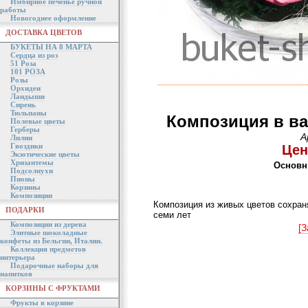
Имбирное печенье ручной
работы
Новогоднее оформление
ДОСТАВКА ЦВЕТОВ
БУКЕТЫ НА 8 МАРТА
Сердца из роз
51 Роза
101 РОЗА
Розы
Орхидеи
Ландыши
Сирень
Тюльпаны
Композиция в ва
Полевые цветы
Герберы
А
Лилии
Гвоздики
Цен
Экзотические цветы
Хризантемы
Основн
Подсолнухи
Пионы
Корзины
Композиции
Композиция из живых цветов сохраня
ПОДАРКИ
семи лет
Композиции из дерева
[З
Элитные шоколадные
конфеты из Бельгии, Италии.
Коллекция предметов
интерьера
Подарочные наборы для
напитков
КОРЗИНЫ С ФРУКТАМИ
Фрукты в корзине