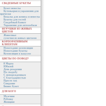
СВАДЕБНЫЕ БУКЕТЫ
Букет невесты
Бутоньерки и украшения для
прически
Бокалы для жениха и невесты
Букеты для гостей
Свадебный банкет
Украшение для автомобиля
ИГРУШКИ ИЗ ЖИВЫХ
ЦВЕТОВ
Животные
сумочки из живых цветами
КОРПОРАТИВНЫМ
КЛИЕНТАМ
Новогодние композиции
Новогодние букеты
Композиция в вакууме
ЦВЕТЫ ПО ПОВОДУ
8 Марта
Юбилей
День рождения
На свадьбу
С новорожденным
С благодарностью
Просто так
Свидание
Бизнес букет
ДЛЯ КОГО
Мужчине
Ребенку
Женщине