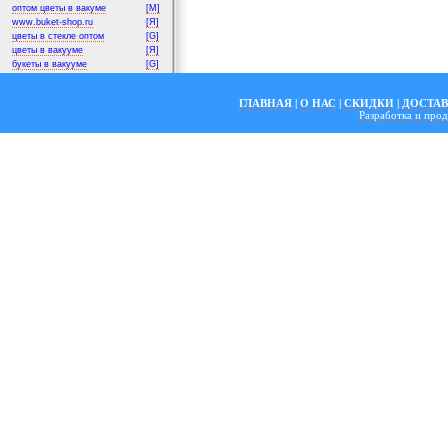
оптом цветы в вакуме
[M]
www.buket-shop.ru
[Я]
цветы в стекле оптом
[G]
цветы в вакууме
[Я]
букеты в вакууме
[G]
ГЛАВНАЯ
|
О НАС
|
СКИДКИ
|
ДОСТА
Разработка и пр